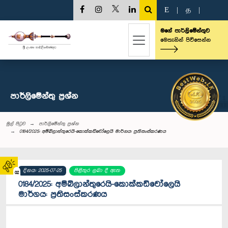
E
|
த
|
මගේ පාර්ලිමේන්තුව
මෙතැනින් පිවිසෙන්න
පාර්ලි‌මේන්තු‌ ප්‍රශ්න
මුල් පිටුව
පාර්ලි‌මේන්තු‌ ප්‍රශ්න
0184/2025: අම්බිලාන්තුරෙයි-කොක්කඩිචෝලෙයි මාර්ගය: ප්‍රතිසංස්කරණය
දිනය: 2025-07-25
පිළිතුර ලබා දී ඇත
02
0184/2025: අම්බිලාන්තුරෙයි-කොක්කඩිචෝලෙයි
මාර්ගය: ප්‍රතිසංස්කරණය