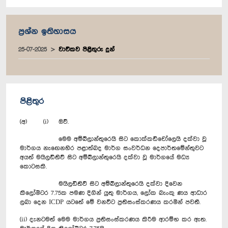
ප්‍රශ්න ඉතිහාසය
25-07-2025
වාචිකව පිළිතුරු දුන්
පිළිතුර
(අ) (i) ඔව්.
මෙම අම්බිලාන්තුරෙයි සිට කොක්කඩිචෝලෙයි දක්වා වූ
මාර්ගය නැ‍ඟෙනහිර පළාත්බද මාර්ග සංවර්ධන දෙපාර්තමේන්තුවට
අයත් මයිලඩිතිව් සිට අම්බිලාන්තුරෙයි දක්වා වූ මාර්ගයේ මධ්‍ය
කොටසකි.
මයිලඩිතිව් සිට අම්බිලාන්තුරෙයි දක්වා දිවෙන
කිලෝමීටර 7.75ක පමණ දිගින් යුතු මාර්ගය, ලෝක බැංකු ණය ආධාර
ලබා දෙන ICDP යටතේ මේ වනවිට ප්‍රතිසංස්කරණය කරමින් පවතී.
(ii) දැනටමත් මෙම මාර්ගය ප්‍රතිසංස්කරණය කිරීම ආරම්භ කර ඇත.