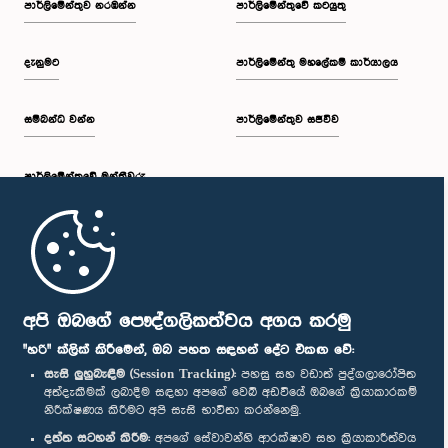
පාර්ලි‌මේන්තුව නරඹන්න
පාර්ලිමේන්තුවේ කටයුතු
දැනුමට
පාර්ලිමේන්තු මහලේකම් කාර්යාලය
සම්බන්ධ වන්න
පාර්ලිමේන්තුව සජීවීව
පාර්ලි‌මේන්තුවේ මන්ත්‍රීවරු
මුල් පිටුව
පාර්ලිමේන්තු ජංගම යෙදුම
අපි ඔබගේ පෞද්ගලිකත්වය අගය කරමු
"හරි" ක්ලික් කිරීමෙන්, ඔබ පහත සඳහන් දේට එකඟ වේ:
සැසි ලුහුබැඳීම (Session Tracking):
පහසු සහ වඩාත් පුද්ගලාරෝපිත
අත්දැකීමක් ලබාදීම සඳහා අපගේ වෙබ් අඩවියේ ඔබගේ ක්‍රියාකාරකම්
නිරීක්ෂණය කිරීමට අපි සැසි භාවිතා කරන්නෙමු.
අප හා සම්බන්ධ වී සිටින්න :
දත්ත සටහන් කිරීම:
අපගේ සේවාවන්හි ආරක්ෂාව සහ ක්‍රියාකාරීත්වය