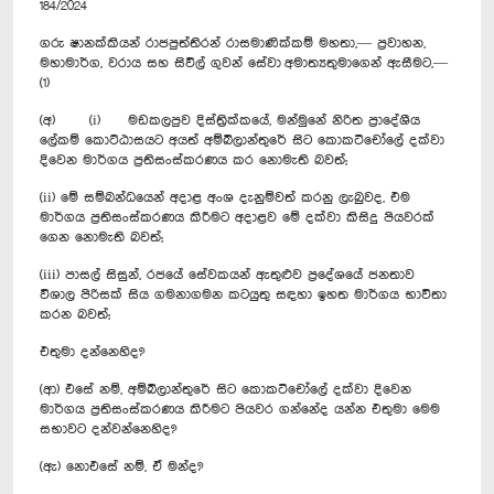
184/2024
ගරු ෂානක්කියන් රාජපුත්තිරන් රාසමාණික්කම් මහතා,— ප්‍රවාහන,
මහාමාර්ග, වරාය සහ සිවිල් ගුවන් සේවා අමාත්‍යතුමාගෙන් ඇසීමට,—
(1)
(අ) (i) මඩකලපුව දිස්ත්‍රික්කයේ, මන්මුනේ නිරිත ප්‍රාදේශීය
ලේකම් කොට්ඨාසයට අයත් අම්බිලාන්තුරේ සිට කොකටිචෝලේ දක්වා
දිවෙන මාර්ගය ප්‍රතිසංස්කරණය කර නොමැති බවත්;
(ii) මේ සම්බන්ධයෙන් අදාළ අංශ දැනුම්වත් කරනු ලැබුවද, එම
මාර්ගය ප්‍රතිසංස්කරණය කිරීමට අදාළව මේ දක්වා කිසිදු පියවරක්
ගෙන නොමැති බවත්;
(iii) පාසල් සිසුන්, රජයේ සේවකයන් ඇතුළුව ප්‍රදේශයේ ජනතාව
විශාල පිරිසක් සිය ගමනාගමන කටයුතු සඳහා ඉහත මාර්ගය භාවිතා
කරන බවත්;
එතුමා දන්නෙහිද?
(ආ) එසේ නම්, අම්බිලාන්තුරේ සිට කොකටිචෝලේ දක්වා දිවෙන
මාර්ගය ප්‍රතිසංස්කරණය කිරීමට පියවර ගන්නේද යන්න එතුමා මෙම
සභාවට දන්වන්නෙහිද?
(ඇ) නොඑසේ නම්, ඒ මන්ද?