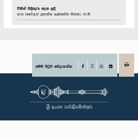
විසින් පිළිතුරු දෙන ලදී
ගරු (වෛද්‍ය) ප්‍රසන්න ගුණසේන මහතා, පා.ම.
Facebook
මෙම පිටුව බෙදාගන්න
X
WhatsApp
LinkedIn