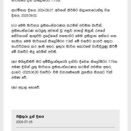
මාර්ගයේ දිග කිලෝමීටර 7.75යි.
ආරම්භක දිනය, 2024.08.27. අවසන් කිරීමට බලාපොරොත්තු වන
දිනය, 2025.09.02.
(iii) මෙම මාර්ගය ප්‍රතිසංස්කරණය කරමින් පවතින බැවින්,
ප්‍රතිසංස්කරණ කටයුතු අවසන් වූ පසුව පාසල් සිසුන්, රජයේ
සේවකයන් ඇතුළුව ප්‍රදේශයේ ජනතාවට මෙහි ප්‍රතිලාභ අත්කර ගත
හැකිය. මෙම මාර්ගයේ කිලෝමීටර 7.3ක් මේ වනවිට කාපට් අතුරා
සංවර්ධනය කර ඇති අතර, ඉතුරු මාර්ග කොටසේ වැඩිදියුණු කිරීම්
මේ වනවිට සිදු වෙමින් පවතී.
(ආ) මයිලඩිතිව් සිට අම්බිලාන්තුරෙයි දක්වා දිවෙන කිලෝමීටර 7.75ක
පමණ දිගින් යුතු මාර්ගය ප්‍රතිසංස්කරණය කරමින් පවතින අතර,
දැනට -2025.06.30 වනවිට- එම ව්‍යාපෘතියෙහි ප්‍රගතිය සියයට 70ක්
පමණ වේ.
(ඇ) අදාළ නො‍වේ.
පිළිතුරු දුන් දිනය
2025-07-25