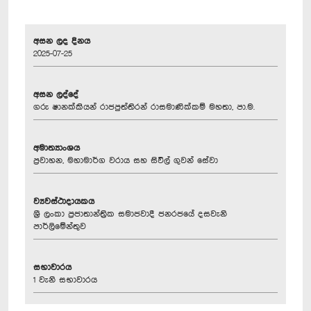
අසන ලද දිනය
2025-07-25
අසන ලද්දේ
ගරු ෂානක්කියන් රාජපුත්තිරන් රාසමාණික්කම් මහතා, පා.ම.
අමාත්‍යාංශය
ප්‍රවාහන, මහාමාර්ග වරාය සහ සිවිල් ගුවන් සේවා
ව්‍යවස්ථාදායකය
ශ්‍රී ලංකා ප්‍රජාතාන්ත්‍රික සමාජවාදී ජනරජයේ දසවැනි
පාර්ලිමේන්තුව
සභාවාරය
1 වැනි සභාවාරය