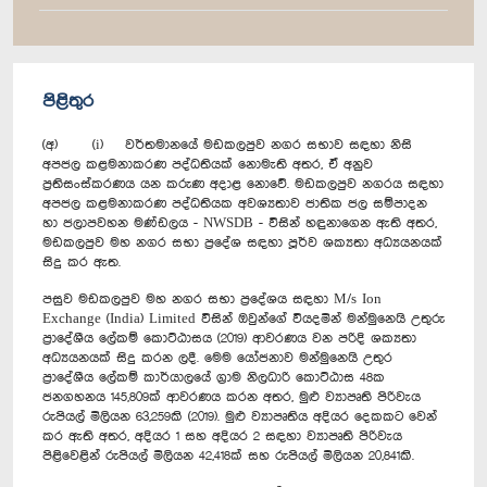
පිළිතුර
(අ) (i) වර්තමානයේ මඩකලපුව නගර සභාව සඳහා නිසි
අපජල කළමනාකරණ පද්ධතියක් නොමැති අතර, ඒ අනුව
ප්‍රතිසංස්කරණය යන කරුණ අදාළ නොවේ. මඩකලපුව නගරය සඳහා
අපජල කළමනාකරණ පද්ධතියක අවශ්‍යතාව ජාතික ජල සම්පාදන
හා ජලාපවහන මණ්ඩලය - NWSDB - විසින් හඳුනාගෙන ඇති අතර,
මඩකලපුව මහ නගර සභා ප්‍රදේශ සඳහා පූර්ව ශක්‍යතා අධ්‍යයනයක්
සිදු කර ඇත.
පසුව මඩකලපුව මහ නගර සභා ප්‍රදේශය සඳහා M/s Ion
Exchange (India) Limited විසින් ඔවුන්ගේ වියදමින් මන්මුනෙයි උතුරු
ප්‍රාදේශීය ලේකම් කොට්ඨාසය (2019) ආවරණය වන පරිදි ශක්‍යතා
අධ්‍යයනයක් සිදු කරන ලදී. මෙම යෝජනාව මන්මුනෙයි උතුර
ප්‍රාදේශීය ලේකම් කාර්යාලයේ ග්‍රාම නිලධාරි කොට්ඨාස 48ක
ජනගහනය 145,809ක් ආවරණය කරන අතර, මුළු ව්‍යාපෘති පිරිවැය
රුපියල් මිලියන 63,259කි (2019). මුළු ව්‍යාපෘතිය අදියර දෙකකට වෙන්
කර ඇති අතර, අදියර 1 සහ අදියර 2 සඳහා ව්‍යාපෘති පිරිවැය
පිළිවෙළින් රුපියල් මිලියන 42,418ක් සහ රුපියල් මිලියන 20,841කි.