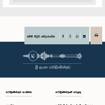
Facebook
මෙම පිටුව බෙදාගන්න
X
WhatsApp
LinkedIn
පාර්ලි‌මේන්තුව නරඹන්න
පාර්ලිමේන්තුවේ කටයුතු