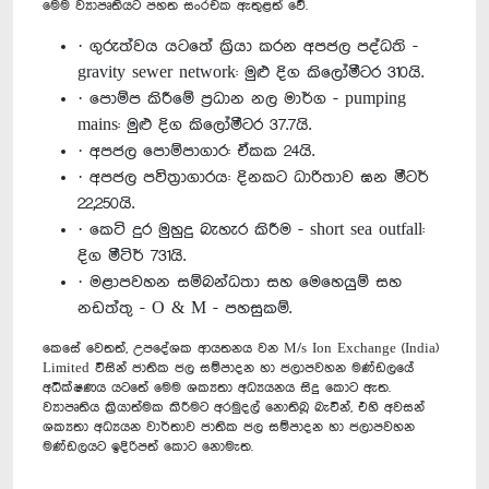
මෙම ව්‍යාපෘතියට පහත සංරචක ඇතුළත් වේ.
· ගුරුත්වය යටතේ ක්‍රියා කරන අපජල පද්ධති -
gravity sewer network: මුළු දිග කිලෝමීටර 310යි.
· පොම්ප කිරීමේ ප්‍රධාන නල මාර්ග - pumping
mains: මුළු දිග කිලෝමීටර 37.7යි.
· අපජල පොම්පාගාර: ඒකක 24යි.
· අපජල පවිත්‍රාගාරය: දිනකට ධාරිතාව ඝන මීටර්
22,250යි.
· කෙටි දුර මුහුදු බැහැර කිරීම - short sea outfall:
දිග මීටිර් 731යි.
· මළාපවහන සම්බන්ධතා සහ මෙහෙයුම් සහ
නඩත්තු - O & M - පහසුකම්.
කෙසේ වෙතත්, උපදේශක ආයතනය වන M/s Ion Exchange (India)
Limited විසින් ජාතික ජල සම්පාදන හා ජලාපවහන මණ්ඩලයේ
අධීක්ෂණය යටතේ මෙම ශක්‍යතා අධ්‍යයනය සිදු කොට ඇත.
ව්‍යාපෘතිය ක්‍රියාත්මක කිරීමට අරමුදල් නොතිබූ බැවින්, එහි අවසන්
ශක්‍යතා අධ්‍යයන වාර්තාව ජාතික ජල සම්පාදන හා ජලාපවහන
මණ්ඩලයට ඉදිරිපත් කොට නොමැත.