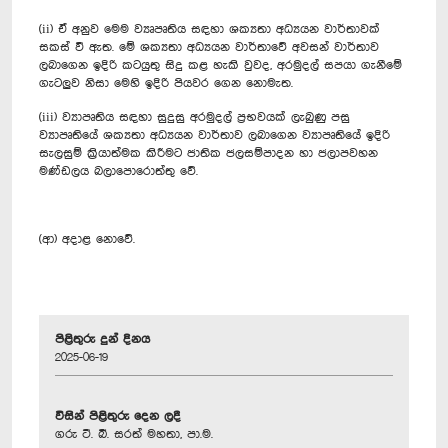
(ii) ඒ අනුව මෙම ව්‍යෘපෘතිය සඳහා ශක්‍යතා අධ්‍යයන වාර්තාවක්
සකස් වී ඇත. මේ ශක්‍යතා අධ්‍යයන වාර්තාවේ අවසන් වාර්තාව
ලබාගෙන ඉදිරි කටයුතු සිදු කළ හැකි වුවද, අරමුදල් සපයා ගැනීමේ
ගැටලුව නිසා මෙහි ඉදිරි පියවර ගෙන නොමැත.
(iii) ව්‍යාපෘතිය සඳහා සුදුසු අරමුදල් ප්‍රභවයක් ලැබුණු පසු
ව්‍යාපෘතියේ ශක්‍යතා අධ්‍යයන වාර්තාව ලබාගෙන ව්‍යාපෘතියේ ඉදිරි
සැලසුම් ක්‍රියාත්මක කිරීමට ජාතික ජලසම්පාදන හා ජලාපවහන
මණ්ඩලය බලාපොරොත්තු වේ.
(ආ) අදාළ නොවේ.
පිළිතුරු දුන් දිනය
2025-06-19
විසින් පිළිතුරු දෙන ලදී
ගරු ටී. බී. සරත් මහතා, පා.ම.