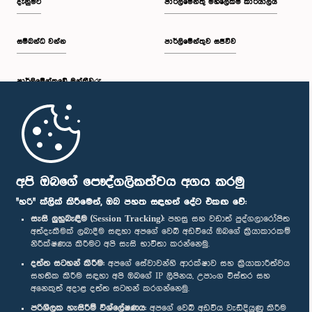
දැනුමට
පාර්ලිමේන්තු මහලේකම් කාර්යාලය
සම්බන්ධ වන්න
පාර්ලිමේන්තුව සජීවීව
පාර්ලි‌මේන්තුවේ මන්ත්‍රීවරු
මුල් පිටුව
පාර්ලිමේන්තු ජංගම යෙදුම
අපි ඔබගේ පෞද්ගලිකත්වය අගය කරමු
"හරි" ක්ලික් කිරීමෙන්, ඔබ පහත සඳහන් දේට එකඟ වේ:
සැසි ලුහුබැඳීම (Session Tracking):
පහසු සහ වඩාත් පුද්ගලාරෝපිත
අත්දැකීමක් ලබාදීම සඳහා අපගේ වෙබ් අඩවියේ ඔබගේ ක්‍රියාකාරකම්
නිරීක්ෂණය කිරීමට අපි සැසි භාවිතා කරන්නෙමු.
අප හා සම්බන්ධ වී සිටින්න :
දත්ත සටහන් කිරීම:
අපගේ සේවාවන්හි ආරක්ෂාව සහ ක්‍රියාකාරීත්වය
සහතික කිරීම සඳහා අපි ඔබගේ IP ලිපිනය, උපාංග විස්තර සහ
අනෙකුත් අදාළ දත්ත සටහන් කරගන්නෙමු.
සම්මාන
පරිශීලක හැසිරීම් විශ්ලේෂණය:
අපගේ වෙබ් අඩවිය වැඩිදියුණු කිරීම