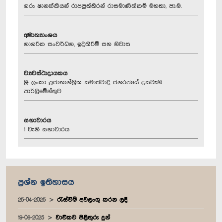
ගරු ෂානක්කියන් රාජපුත්තිරන් රාසමාණික්කම් මහතා, පා.ම.
අමාත්‍යාංශය
නාගරික සංවර්ධන, ඉදිකිරීම් සහ නිවාස
ව්‍යවස්ථාදායකය
ශ්‍රී ලංකා ප්‍රජාතාන්ත්‍රික සමාජවාදී ජනරජයේ දසවැනි
පාර්ලිමේන්තුව
සභාවාරය
1 වැනි සභාවාරය
ප්‍රශ්න ඉතිහාසය
25-04-2025
රැස්වීම් අවලංගු කරන ලදී
19-06-2025
වාචිකව පිළිතුරු දුන්