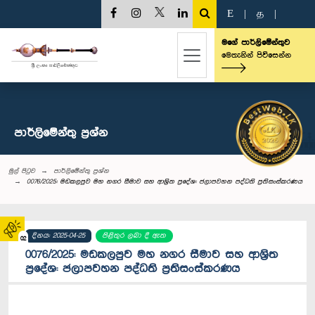
E
|
த
|
මගේ පාර්ලිමේන්තුව
මෙතැනින් පිවිසෙන්න
පාර්ලි‌මේන්තු‌ ප්‍රශ්න
මුල් පිටුව
පාර්ලි‌මේන්තු‌ ප්‍රශ්න
0076/2025: මඩකලපුව මහ නගර සීමාව සහ ආශ්‍රිත ප්‍රදේශ: ජලාපවහන පද්ධති ප්‍රතිසංස්කරණය
දිනය: 2025-04-25
පිළිතුර ලබා දී ඇත
02
0076/2025: මඩකලපුව මහ නගර සීමාව සහ ආශ්‍රිත
ප්‍රදේශ: ජලාපවහන පද්ධති ප්‍රතිසංස්කරණය