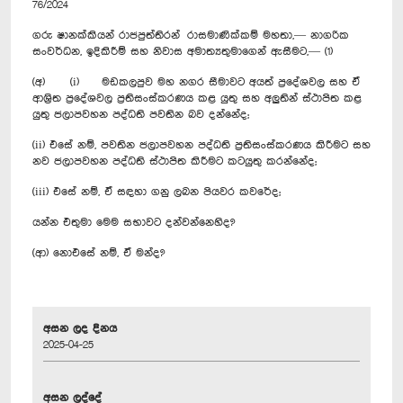
76/2024
ගරු ෂානක්කියන් රාජපුත්තිරන් රාසමාණික්කම් මහතා,— නාගරික
සංවර්ධන, ඉදිකිරීම් සහ නිවාස අමාත්‍යතුමාගෙන් ඇසීමට,— (1)
(අ) (i) මඩකලපුව මහ නගර සීමාවට අයත් ප්‍රදේශවල සහ ඒ
ආශ්‍රිත ප්‍රදේශවල ප්‍රතිසංස්කරණය කළ යුතු සහ අලුතින් ස්ථාපිත කළ
යුතු ජලාපවහන පද්ධති පවතින බව දන්නේද;
(ii) එසේ නම්, පවතින ජලාපවහන පද්ධති ප්‍රතිසංස්කරණය කිරීමට සහ
නව ජලාපවහන පද්ධති ස්ථාපිත කිරීමට කටයුතු කරන්නේද;
(iii) එසේ නම්, ඒ සඳහා ගනු ලබන පියවර කවරේද;
යන්න එතුමා මෙම සභාවට දන්වන්නෙහිද?
(ආ) නොඑසේ නම්, ඒ මන්ද?
අසන ලද දිනය
2025-04-25
අසන ලද්දේ