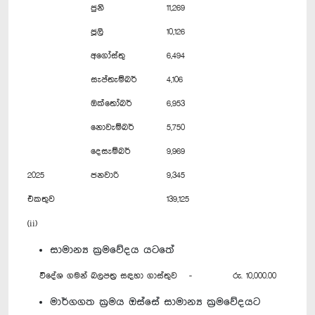
ජුනි
11,269
ජූලි
10,126
අගෝස්තු
6,494
සැප්තැම්බර්
4,106
ඔක්තෝබර්
6,953
නොවැම්බර්
5,750
දෙසැම්බර්
9,969
2025
ජනවාරි
9,345
එකතුව
139,125
(ii)
සාමාන්‍ය ක්‍රමවේදය යටතේ
විදේශ ගමන් බලපත්‍ර සඳහා ගාස්තුව - රු. 10,000.00
මාර්ගගත ක්‍රමය ඔස්සේ සාමාන්‍ය ක්‍රමවේදයට