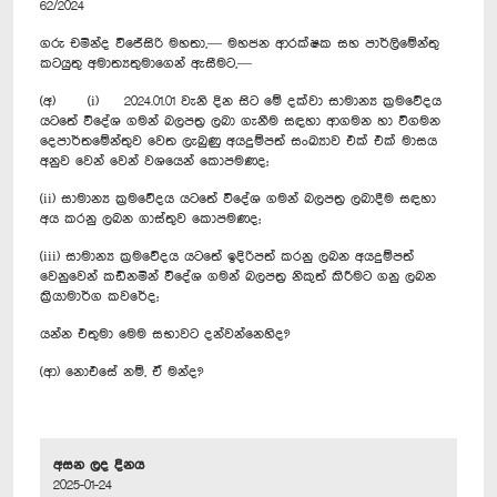
62/2024
ගරු චමින්ද වි‍ජේසිරි මහතා,— මහජන ආරක්ෂක සහ පාර්ලිමේන්තු
කටයුතු අමාත්‍යතුමාගෙන් ඇසීමට,—
(අ) (i) 2024.01.01 වැනි දින සිට මේ දක්වා සාමාන්‍ය ක්‍රමවේදය
යටතේ විදේශ ගමන් බලපත්‍ර ලබා ගැනීම සඳහා ආගමන හා විගමන
දෙපාර්තමේන්තුව වෙත ලැබුණු අයදුම්පත් සංඛ්‍යාව එක් එක් මාසය
අනුව වෙන් වෙන් වශයෙන් කොපමණද;
(ii) සාමාන්‍ය ක්‍රමවේදය යටතේ විදේශ ගමන් බලපත්‍ර ලබාදීම සඳහා
අය කරනු ලබන ගාස්තුව කොපමණද;
(iii) සාමාන්‍ය ක්‍රමවේදය යටතේ ඉදිරිපත් කරනු ලබන අයදුම්පත්
වෙනුවෙන් කඩිනමින් විදේශ ගමන් බලපත්‍ර නිකුත් කිරීමට ගනු ලබන
ක්‍රියාමාර්ග කවරේද;
යන්න එතුමා මෙම සභාවට දන්වන්නෙහිද?
(ආ) නොඑසේ නම්, ඒ මන්ද?
අසන ලද දිනය
2025-01-24