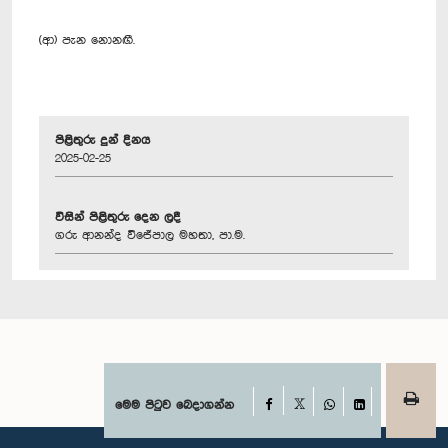
(ආ) පැන නොනඟී.
පිළිතුරු දුන් දිනය
2025-02-25
විසින් පිළිතුරු දෙන ලදී
ගරු ආනන්ද විජේපාල මහතා, පා.ම.
Facebook
මෙම පිටුව බෙදාගන්න
X
WhatsApp
LinkedIn