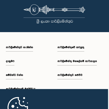
පාර්ලි‌මේන්තුව නරඹන්න
පාර්ලිමේන්තුවේ කටයුතු
දැනුමට
පාර්ලිමේන්තු මහලේකම් කාර්යාලය
සම්බන්ධ වන්න
පාර්ලිමේන්තුව සජීවීව
පාර්ලි‌මේන්තුවේ මන්ත්‍රීවරු
මුල් පිටුව