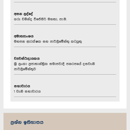
අසන ලද්දේ
ගරු චමින්ද වි‍ජේසිරි මහතා, පා.ම.
අමාත්‍යාංශය
මහජන ආරක්ෂක සහ පාර්ලිමේන්තු කටයුතු
ව්‍යවස්ථාදායකය
ශ්‍රී ලංකා ප්‍රජාතාන්ත්‍රික සමාජවාදී ජනරජයේ දසවැනි
පාර්ලිමේන්තුව
සභාවාරය
1 වැනි සභාවාරය
ප්‍රශ්න ඉතිහාසය