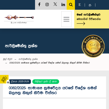
E
|
த
|
මගේ පාර්ලිමේන්තුව
මෙතැනින් පිවිසෙන්න
පාර්ලි‌මේන්තු‌ ප්‍රශ්න
මුල් පිටුව
පාර්ලි‌මේන්තු‌ ප්‍රශ්න
0062/2025: සාමාන්‍ය ක්‍රමවේදය යටතේ විදේශ ගමන් බලපත්‍ර නිකුත් කිරීම: විස්තර
දිනය: 2025-01-24
පිළිතුර ලබා දී ඇත
02
0062/2025: සාමාන්‍ය ක්‍රමවේදය යටතේ විදේශ ගමන්
බලපත්‍ර නිකුත් කිරීම: විස්තර