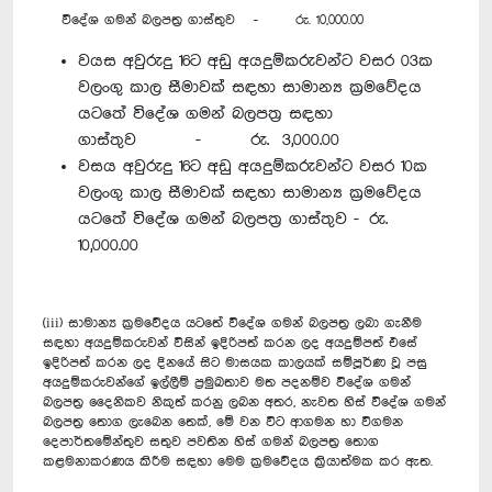
විදේශ ගමන් බලපත්‍ර ගාස්තුව - රු. 10,000.00
වයස අවුරුදු 16ට අඩු අයදුම්කරුවන්ට වසර 03ක
වලංගු කාල සීමාවක් සඳහා සාමාන්‍ය ක්‍රමවේදය
යටතේ විදේශ ගමන් බලපත්‍ර සඳහා
ගාස්තුව - රු. 3,000.00
වසය අවුරුදු 16ට අඩු අයදුම්කරුවන්ට වසර 10ක
වලංගු කාල සීමාවක් සඳහා සාමාන්‍ය ක්‍රමවේදය
යටතේ විදේශ ගමන් බලපත්‍ර ගාස්තුව - රු.
10,000.00
(iii) සාමාන්‍ය ක්‍රමවේදය යටතේ විදේශ ගමන් බලපත්‍ර ලබා ගැනීම
සඳහා අයදුම්කරුවන් විසින් ඉදිරිපත් කරන ලද අයදුම්පත් එසේ
ඉදිරිපත් කරන ලද දිනයේ සිට මාසයක කාලයක් සම්පූර්ණ වූ පසු
අයදුම්කරුවන්ගේ ඉල්ලීම් ප්‍රමුඛතාව මත පදනම්ව විදේශ ගමන්
බලපත්‍ර දෛනිකව නිකුත් කරනු ලබන අතර, නැවත හිස් විදේශ ගමන්
බලපත්‍ර තොග ලැබෙන තෙක්, මේ වන විට ආගමන හා විගමන
දෙපාර්තමේන්තුව සතුව පවතින හිස් ගමන් බලපත්‍ර තොග
කළමනාකරණය කිරීම සඳහා මෙම ක්‍රමවේදය ක්‍රියාත්මක කර ඇත.