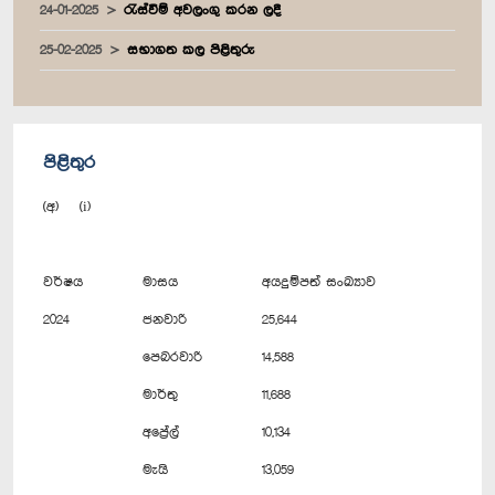
24-01-2025
රැස්වීම් අවලංගු කරන ලදී
25-02-2025
සභාගත කල පිළිතුරු
පිළිතුර
(අ) (i)
වර්ෂය
මාසය
අයදුම්පත් සංඛ්‍යාව
2024
ජනවාරි
25,644
පෙබරවාරි
14,588
මාර්තු
11,688
අප්‍රේල්
10,134
මැයි
13,059