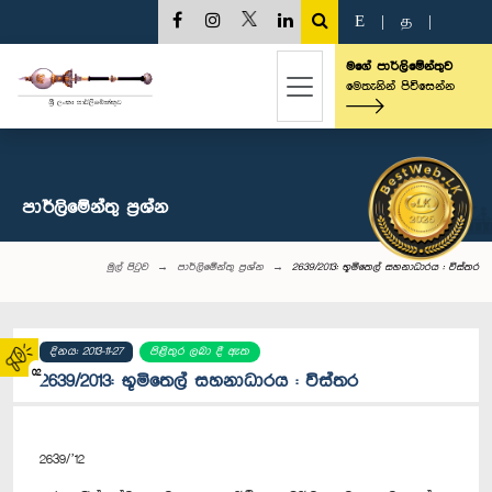
E
|
த
|
මගේ පාර්ලිමේන්තුව
මෙතැනින් පිවිසෙන්න
පාර්ලි‌මේන්තු‌ ප්‍රශ්න
මුල් පිටුව
පාර්ලි‌මේන්තු‌ ප්‍රශ්න
2639/2013: භූමිතෙල් සහනාධාරය : විස්තර
දිනය: 2013-11-27
පිළිතුර ලබා දී ඇත
02
2639/2013: භූමිතෙල් සහනාධාරය : විස්තර
2639/’12