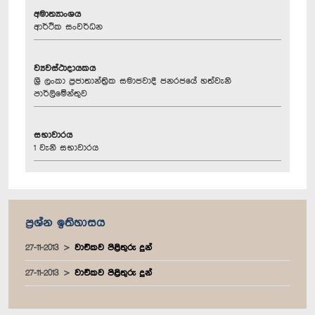
අමාත්‍යාංශය
ආර්ථික සංවර්ධන
ව්‍යවස්ථාදායකය
ශ්‍රී ලංකා ප්‍රජාතාන්ත්‍රික සමාජවාදී ජනරජයේ හත්වැනි
පාර්ලිමේන්තුව
සභාවාරය
1 වැනි සභාවාරය
ප්‍රශ්න ඉතිහාසය
27-11-2013
වාචිකව පිළිතුරු දුන්
27-11-2013
වාචිකව පිළිතුරු දුන්