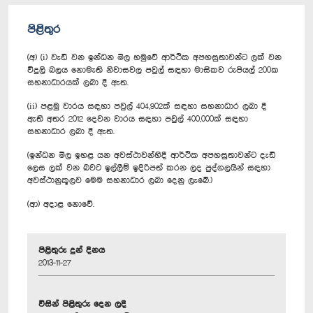
පිළිතුර
(අ) (i) වැඩි වන ඉන්ධන මිල හමුවේ ආර්ථික අපහසුතාවන්ට ලක් වන
විදුලි බලය නොමැති නිවාසවල පවුල් සඳහා මාසිකව රුපියල් 200ක
සහනාධාරයක් ලබා දී ඇත.
(ii) පළමු වාරය සඳහා පවුල් 404,902ක් සඳහා සහනාධාර ලබා දී
ඇති අතර 2012 දෙවන වාරය සඳහා පවුල් 400,000ක් සඳහා
සහනාධාර ලබා දී ඇත.
(ඉන්ධන මිල ඉහළ යන අවස්ථාවන්හිදී ආර්ථික අපහසුතාවන්ට දැඩි
ලෙස ලක් වන බවට ඉල්ලීම් ඉදිරිපත් කරන ලද පුද්ගලයින් සඳහා
අවස්ථානුකූලව මෙම සහනාධාර ලබා දෙනු ලැබේ.)
(ආ) අදාළ නොවේ.
පිළිතුරු දුන් දිනය
2013-11-27
විසින් පිළිතුරු දෙන ලදී