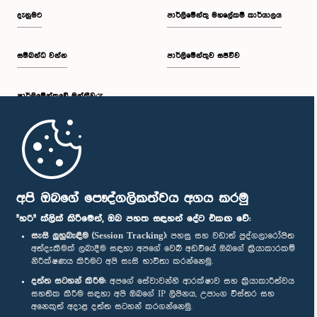
දැනුමට
පාර්ලිමේන්තු මහලේකම් කාර්යාලය
සම්බන්ධ වන්න
පාර්ලිමේන්තුව සජීවීව
පාර්ලි‌මේන්තුවේ මන්ත්‍රීවරු
මුල් පිටුව
පාර්ලිමේන්තු ජංගම යෙදුම
අපි ඔබගේ පෞද්ගලිකත්වය අගය කරමු
"හරි" ක්ලික් කිරීමෙන්, ඔබ පහත සඳහන් දේට එකඟ වේ:
සැසි ලුහුබැඳීම (Session Tracking):
පහසු සහ වඩාත් පුද්ගලාරෝපිත
අත්දැකීමක් ලබාදීම සඳහා අපගේ වෙබ් අඩවියේ ඔබගේ ක්‍රියාකාරකම්
නිරීක්ෂණය කිරීමට අපි සැසි භාවිතා කරන්නෙමු.
අප හා සම්බන්ධ වී සිටින්න :
දත්ත සටහන් කිරීම:
අපගේ සේවාවන්හි ආරක්ෂාව සහ ක්‍රියාකාරීත්වය
සහතික කිරීම සඳහා අපි ඔබගේ IP ලිපිනය, උපාංග විස්තර සහ
අනෙකුත් අදාළ දත්ත සටහන් කරගන්නෙමු.