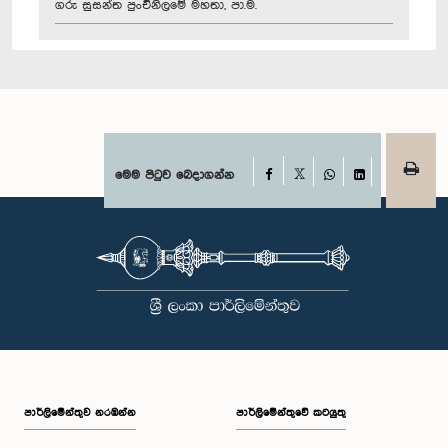
ගරු සුසන්ත පුංචිනිලමේ මහතා, පා.ම.
Facebook
මෙම පිටුව බෙදාගන්න
X
WhatsApp
LinkedIn
පාර්ලි‌මේන්තුව නරඹන්න
පාර්ලිමේන්තුවේ කටයුතු