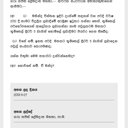
ගරු සජිත් ප්‍රේමදාස මහතා,— ආර්ථික සංවර්ධන අමාත්‍යතුමාගෙන්
ඇසීමට,—
(අ) (i) මහින්ද චින්තන ඉදිරි දැක්මේ සඳහන් වන පරිදි වර්ෂ
2012 දී සැමට විදුලිය ලබාදීමේ අරමුණ ඉටුකර ගන්නා තෙක්, භූමිතෙල්
පරිභෝජනයෙන් ආලෝකය ලබාගන්නා සෑම පවුලකටම මසකට
භූමිතෙල් ලීටර් 5 බැගින් නොමිලේ ලබාදීමට පියවර ගෙන තිබේද;
(ii) එසේ නම්, ඉහත පරිදි මසකට භූමිතෙල් ලීටර් 5 බැගින් ලබාදෙන
පවුල් සංඛ්‍යාව කොපමණද;
යන්න එතුමා මෙම සභාවට දන්වන්නෙහිද?
(ආ) නොඑසේ නම්, ඒ මන්ද?
අසන ලද දිනය
2013-11-27
අසන ලද්දේ
ගරු සජිත් ප්‍රේමදාස මහතා, පා.ම.