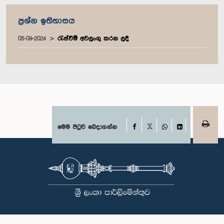
ප්‍රශ්න ඉතිහාසය
05-09-2024
රැස්වීම් අවලංගු කරන ලදී
Facebook
මෙම පිටුව බෙදාගන්න
X
WhatsApp
LinkedIn