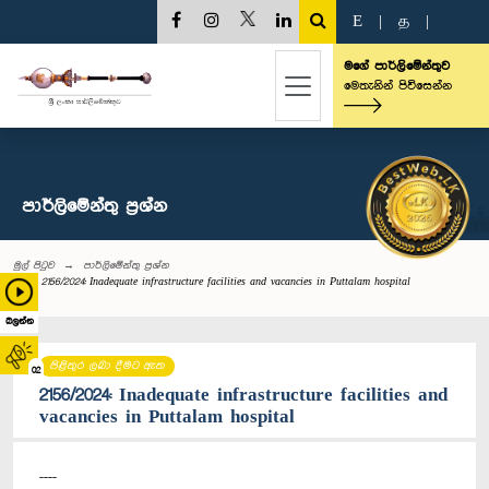
E
|
த
|
මගේ පාර්ලිමේන්තුව
මෙතැනින් පිවිසෙන්න
පාර්ලි‌මේන්තු‌ ප්‍රශ්න
මුල් පිටුව
පාර්ලි‌මේන්තු‌ ප්‍රශ්න
2156/2024: Inadequate infrastructure facilities and vacancies in Puttalam hospital
බලන්න
පිළිතුර ලබා දීමට ඇත
02
2156/2024: Inadequate infrastructure facilities and
vacancies in Puttalam hospital
----