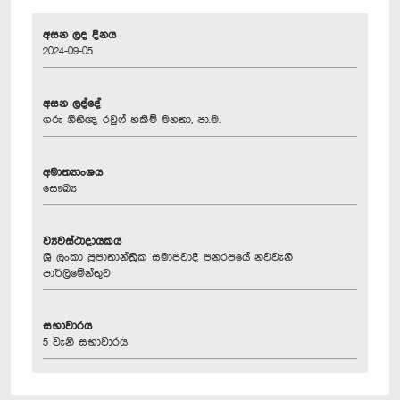
අසන ලද දිනය
2024-09-05
අසන ලද්දේ
ගරු නීතිඥ රවුෆ් හකීම් මහතා, පා.ම.
අමාත්‍යාංශය
සෞඛ්‍ය
ව්‍යවස්ථාදායකය
ශ්‍රී ලංකා ප්‍රජාතාන්ත්‍රික සමාජවාදී ජනරජයේ නවවැනි
පාර්ලිමේන්තුව
සභාවාරය
5 වැනි සභාවාරය