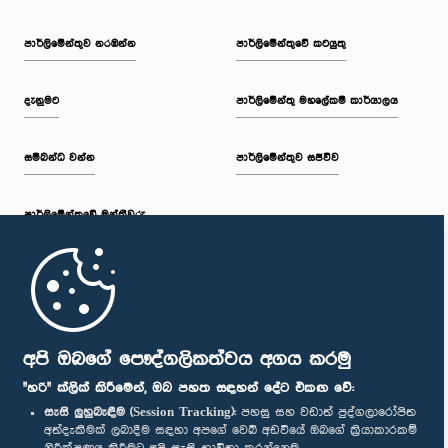
පාර්ලි‌මේන්තුව නරඹන්න
පාර්ලිමේන්තුවේ කටයුතු
දැනුමට
පාර්ලිමේන්තු මහලේකම් කාර්යාලය
සම්බන්ධ වන්න
පාර්ලිමේන්තුව සජීවීව
පාර්ලි‌මේන්තුවේ මන්ත්‍රීවරු
මුල් පිටුව
පාර්ලිමේන්තු ජංගම යෙදුම
අපි ඔබගේ පෞද්ගලිකත්වය අගය කරමු
"හරි" ක්ලික් කිරීමෙන්, ඔබ පහත සඳහන් දේට එකඟ වේ:
සැසි ලුහුබැඳීම (Session Tracking):
පහසු සහ වඩාත් පුද්ගලාරෝපිත
අත්දැකීමක් ලබාදීම සඳහා අපගේ වෙබ් අඩවියේ ඔබගේ ක්‍රියාකාරකම්