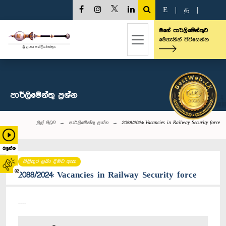
E
|
த
|
මගේ පාර්ලිමේන්තුව
මෙතැනින් පිවිසෙන්න
පාර්ලි‌මේන්තු‌ ප්‍රශ්න
මුල් පිටුව
පාර්ලි‌මේන්තු‌ ප්‍රශ්න
2088/2024: Vacancies in Railway Security force
බලන්න
පිළිතුර ලබා දීමට ඇත
02
2088/2024: Vacancies in Railway Security force
----