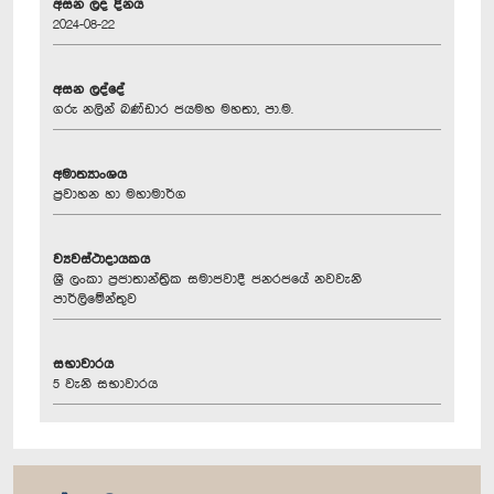
අසන ලද දිනය
2024-08-22
අසන ලද්දේ
ගරු නලින් බණ්ඩාර ජයමහ මහතා, පා.ම.
අමාත්‍යාංශය
ප්‍රවාහන හා මහාමාර්ග
ව්‍යවස්ථාදායකය
ශ්‍රී ලංකා ප්‍රජාතාන්ත්‍රික සමාජවාදී ජනරජයේ නවවැනි
පාර්ලිමේන්තුව
සභාවාරය
5 වැනි සභාවාරය