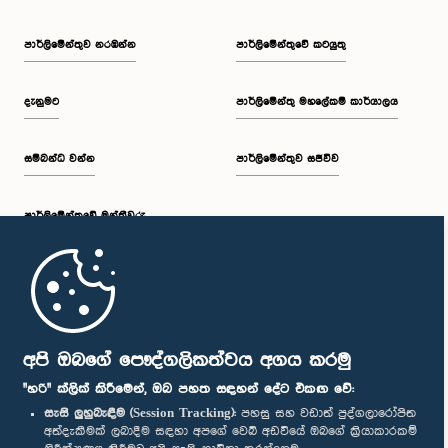
පාර්ලි‌මේන්තුව නරඹන්න
පාර්ලිමේන්තුවේ කටයුතු
දැනුමට
පාර්ලිමේන්තු මහලේකම් කාර්යාලය
සම්බන්ධ වන්න
පාර්ලිමේන්තුව සජීවීව
පාර්ලි‌මේන්තුවේ මන්ත්‍රීවරු
මුල් පිටුව
පාර්ලිමේන්තු ජංගම යෙදුම
අපි ඔබගේ පෞද්ගලිකත්වය අගය කරමු
"හරි" ක්ලික් කිරීමෙන්, ඔබ පහත සඳහන් දේට එකඟ වේ:
සැසි ලුහුබැඳීම (Session Tracking):
පහසු සහ වඩාත් පුද්ගලාරෝපිත
අත්දැකීමක් ලබාදීම සඳහා අපගේ වෙබ් අඩවියේ ඔබගේ ක්‍රියාකාරකම්