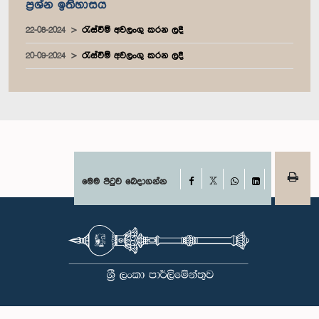
ප්‍රශ්න ඉතිහාසය
22-08-2024
රැස්වීම් අවලංගු කරන ලදී
20-09-2024
රැස්වීම් අවලංගු කරන ලදී
Facebook
මෙම පිටුව බෙදාගන්න
X
WhatsApp
LinkedIn