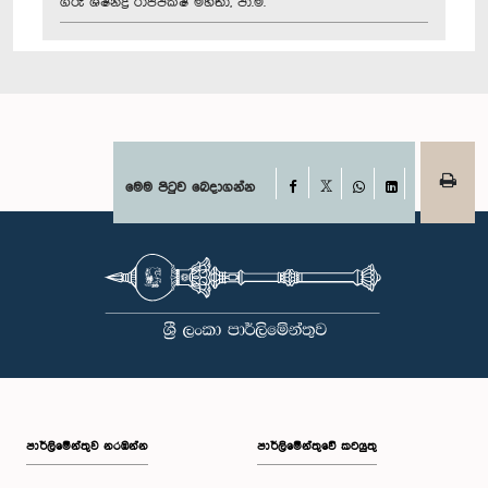
ගරු ශෂීන්ද්‍ර රාජපක්ෂ මහතා, පා.ම.
Facebook
මෙම පිටුව බෙදාගන්න
X
WhatsApp
LinkedIn
පාර්ලි‌මේන්තුව නරඹන්න
පාර්ලිමේන්තුවේ කටයුතු