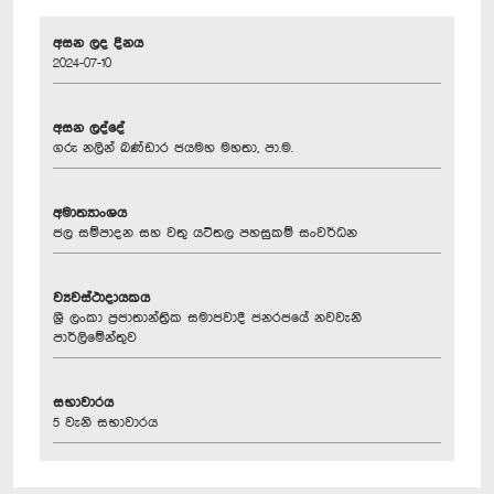
අසන ලද දිනය
2024-07-10
අසන ලද්දේ
ගරු නලින් බණ්ඩාර ජයමහ මහතා, පා.ම.
අමාත්‍යාංශය
ජල සම්පාදන සහ වතු යටිතල පහසුකම් සංවර්ධන
ව්‍යවස්ථාදායකය
ශ්‍රී ලංකා ප්‍රජාතාන්ත්‍රික සමාජවාදී ජනරජයේ නවවැනි
පාර්ලිමේන්තුව
සභාවාරය
5 වැනි සභාවාරය