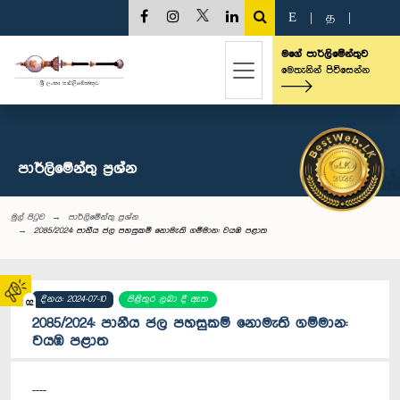
E
|
த
|
මගේ පාර්ලිමේන්තුව
මෙතැනින් පිවිසෙන්න
පාර්ලි‌මේන්තු‌ ප්‍රශ්න
මුල් පිටුව
පාර්ලි‌මේන්තු‌ ප්‍රශ්න
2085/2024: පානීය ජල පහසුකම් නොමැති ගම්මාන: වයඹ පළාත
දිනය: 2024-07-10
පිළිතුර ලබා දී ඇත
02
2085/2024: පානීය ජල පහසුකම් නොමැති ගම්මාන:
වයඹ පළාත
----