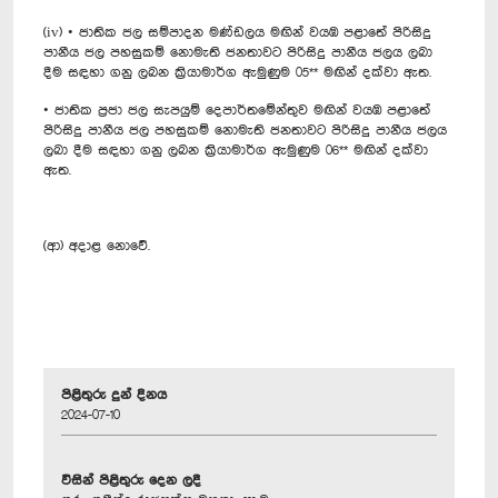
(iv) • ජාතික ජල සම්පාදන මණ්ඩලය මඟින් වයඹ පළාතේ පිරිසිදු
පානීය ජල පහසුකම් නොමැති ජනතාවට පිරිසිදු පානීය ජලය ලබා
දීම සඳහා ගනු ලබන ක්‍රියාමාර්ග ඇමුණුම 05** මඟින් දක්වා ඇත.
• ජාතික ප්‍රජා ජල සැපයුම් දෙපාර්තමේන්තුව මඟින් වයඹ පළාතේ
පිරිසිදු පානීය ජල පහසුකම් නොමැති ජනතාවට පිරිසිදු පානීය ජලය
ලබා දීම සඳහා ගනු ලබන ක්‍රියාමාර්ග ඇමුණුම 06** මඟින් දක්වා
ඇත.
(ආ) අදාළ නොවේ.
පිළිතුරු දුන් දිනය
2024-07-10
විසින් පිළිතුරු දෙන ලදී