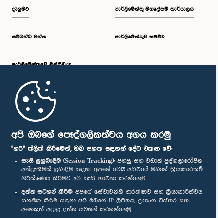
දැනුමට
පාර්ලිමේන්තු මහලේකම් කාර්යාලය
සම්බන්ධ වන්න
පාර්ලිමේන්තුව සජීවීව
පාර්ලි‌මේන්තුවේ මන්ත්‍රීවරු
මුල් පිටුව
පාර්ලිමේන්තු ජංගම යෙදුම
අපි ඔබගේ පෞද්ගලිකත්වය අගය කරමු
"හරි" ක්ලික් කිරීමෙන්, ඔබ පහත සඳහන් දේට එකඟ වේ:
සැසි ලුහුබැඳීම (Session Tracking):
පහසු සහ වඩාත් පුද්ගලාරෝපිත
අත්දැකීමක් ලබාදීම සඳහා අපගේ වෙබ් අඩවියේ ඔබගේ ක්‍රියාකාරකම්
නිරීක්ෂණය කිරීමට අපි සැසි භාවිතා කරන්නෙමු.
අප හා සම්බන්ධ වී සිටින්න :
දත්ත සටහන් කිරීම:
අපගේ සේවාවන්හි ආරක්ෂාව සහ ක්‍රියාකාරීත්වය
සහතික කිරීම සඳහා අපි ඔබගේ IP ලිපිනය, උපාංග විස්තර සහ
අනෙකුත් අදාළ දත්ත සටහන් කරගන්නෙමු.