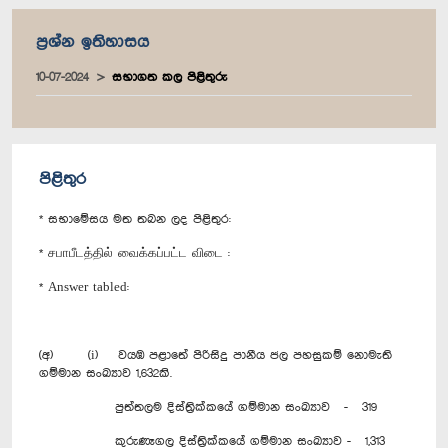
ප්‍රශ්න ඉතිහාසය
10-07-2024
සභාගත කල පිළිතුරු
පිළිතුර
* සභාමේසය මත තබන ලද පිළිතුර:
* சபாபீடத்தில் வைக்கப்பட்ட விடை :
* Answer tabled:
(අ) (i) වයඹ පළාතේ පිරිසිදු පානීය ජල පහසුකම් නොමැති
ගම්මාන සංඛ්‍යාව 1,632කි.
පුත්තලම දිස්ත්‍රික්කයේ ගම්මාන සංඛ්‍යාව - 319
කුරුණෑගල දිස්ත්‍රික්කයේ ගම්මාන සංඛ්‍යාව - 1,313