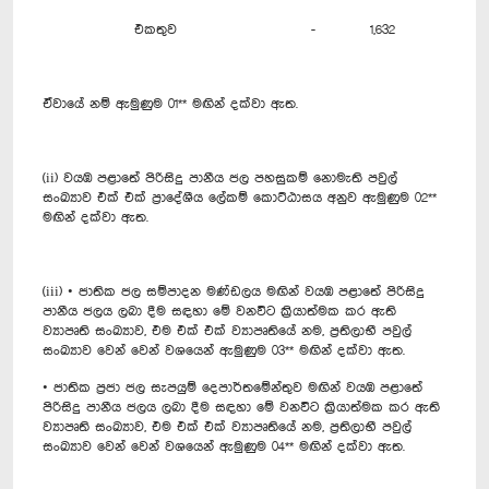
එකතුව - 1,632
ඒවායේ නම් ඇමුණුම 01** මඟින් දක්වා ඇත.
(ii) වයඹ පළාතේ පිරිසිදු පානීය ජල පහසුකම් නොමැති පවුල්
සංඛ්‍යාව එක් එක් ප්‍රාදේශීය ලේකම් කොට්ඨාසය අනුව ඇමුණුම 02**
මඟින් දක්වා ඇත.
(iii) • ජාතික ජල සම්පාදන මණ්ඩලය මඟින් වයඹ පළාතේ පිරිසිදු
පානීය ජලය ලබා දීම සඳහා මේ වනවිට ක්‍රියාත්මක කර ඇති
ව්‍යාපෘති සංඛ්‍යාව, එම එක් එක් ව්‍යාපෘතියේ නම, ප්‍රතිලාභී පවුල්
සංඛ්‍යාව වෙන් වෙන් වශයෙන් ඇමුණුම 03** මඟින් දක්වා ඇත.
• ජාතික ප්‍රජා ජල සැපයුම් දෙපාර්තමේන්තුව මඟින් වයඹ පළාතේ
පිරිසිදු පානීය ජලය ලබා දීම සඳහා මේ වනවිට ක්‍රියාත්මක කර ඇති
ව්‍යාපෘති සංඛ්‍යාව, එම එක් එක් ව්‍යාපෘතියේ නම, ප්‍රතිලාභී පවුල්
සංඛ්‍යාව වෙන් වෙන් වශයෙන් ඇමුණුම 04** මඟින් දක්වා ඇත.