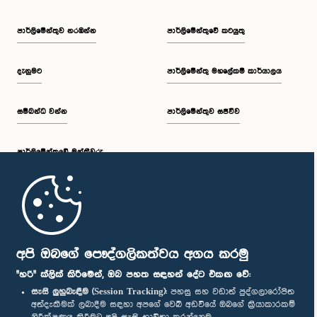
පාර්ලි‌මේන්තුව නරඹන්න
පාර්ලිමේන්තුවේ කටයුතු
දැනුමට
පාර්ලිමේන්තු මහලේකම් කාර්යාලය
සම්බන්ධ වන්න
පාර්ලිමේන්තුව සජීවීව
පාර්ලි‌මේන්තුවේ මන්ත්‍රීවරු
මුල් පිටුව
පාර්ලිමේන්තු ජංගම යෙදුම
අපි ඔබගේ පෞද්ගලිකත්වය අගය කරමු
"හරි" ක්ලික් කිරීමෙන්, ඔබ පහත සඳහන් දේට එකඟ වේ:
සැසි ලුහුබැඳීම (Session Tracking):
පහසු සහ වඩාත් පුද්ගලාරෝපිත
අත්දැකීමක් ලබාදීම සඳහා අපගේ වෙබ් අඩවියේ ඔබගේ ක්‍රියාකාරකම්