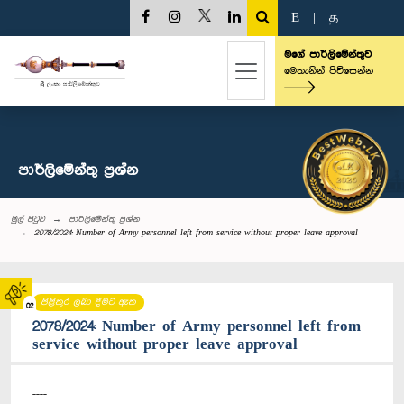
E
|
த
|
මගේ පාර්ලිමේන්තුව
මෙතැනින් පිවිසෙන්න
පාර්ලි‌මේන්තු‌ ප්‍රශ්න
මුල් පිටුව
පාර්ලි‌මේන්තු‌ ප්‍රශ්න
2078/2024: Number of Army personnel left from service without proper leave approval
පිළිතුර ලබා දීමට ඇත
02
2078/2024: Number of Army personnel left from
service without proper leave approval
----