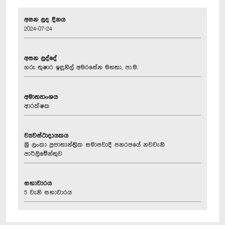
අසන ලද දිනය
2024-07-24
අසන ලද්දේ
ගරු තුෂාර ඉඳුනිල් අමරසේන මහතා, පා.ම.
අමාත්‍යාංශය
ආරක්ෂක
ව්‍යවස්ථාදායකය
ශ්‍රී ලංකා ප්‍රජාතාන්ත්‍රික සමාජවාදී ජනරජයේ නවවැනි
පාර්ලිමේන්තුව
සභාවාරය
5 වැනි සභාවාරය