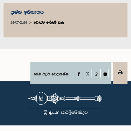
ප්‍රශ්න ඉතිහාසය
24-07-2024
වෙලාව ඉල්ලුම් කල
Facebook
මෙම පිටුව බෙදාගන්න
X
WhatsApp
LinkedIn