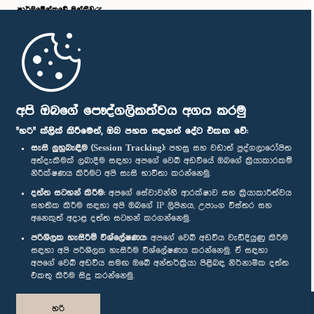
පාර්ලි‌මේන්තුවේ මන්ත්‍රීවරු
මුල් පිටුව
පාර්ලිමේන්තු ජංගම යෙදුම
අපි ඔබගේ පෞද්ගලිකත්වය අගය කරමු
"හරි" ක්ලික් කිරීමෙන්, ඔබ පහත සඳහන් දේට එකඟ වේ:
සැසි ලුහුබැඳීම (Session Tracking):
පහසු සහ වඩාත් පුද්ගලාරෝපිත
අත්දැකීමක් ලබාදීම සඳහා අපගේ වෙබ් අඩවියේ ඔබගේ ක්‍රියාකාරකම්
නිරීක්ෂණය කිරීමට අපි සැසි භාවිතා කරන්නෙමු.
අප හා සම්බන්ධ වී සිටින්න :
දත්ත සටහන් කිරීම:
අපගේ සේවාවන්හි ආරක්ෂාව සහ ක්‍රියාකාරීත්වය
සහතික කිරීම සඳහා අපි ඔබගේ IP ලිපිනය, උපාංග විස්තර සහ
අනෙකුත් අදාළ දත්ත සටහන් කරගන්නෙමු.
සම්මාන
පරිශීලක හැසිරීම් විශ්ලේෂණය:
අපගේ වෙබ් අඩවිය වැඩිදියුණු කිරීම
සඳහා අපි පරිශීලක හැසිරීම විශ්ලේෂණය කරන්නෙමු. ඒ සඳහා
අපගේ වෙබ් අඩවිය සමඟ ඔබේ අන්තර්ක්‍රියා පිළිබඳ නිර්නාමික දත්ත
පෞද්ගලිකත්ව ප්‍රතිපත්තිය
එකතු කිරීම සිදු කරන්නෙමු.
© ශ්‍රී ලංකා පාර්ලි‌මේන්තුව.
හරි
සියලු හිමිකම් ඇවිරිණි.