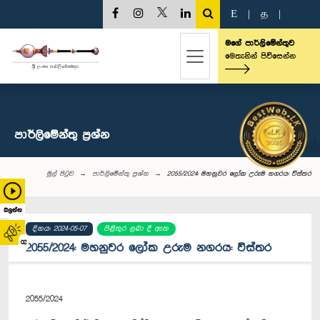
E
|
த
|
මගේ පාර්ලිමේන්තුව
මෙතැනින් පිවිසෙන්න
පාර්ලි‌මේන්තු‌ ප්‍රශ්න
මුල් පිටුව
පාර්ලි‌මේන්තු‌ ප්‍රශ්න
2055/2024: මහනුවර ලෝක උරුම නගරය: විස්තර
බලන්න
දිනය: 2024-05-07
පිළිතුර ලබා දී ඇත
02
2055/2024: මහනුවර ලෝක උරුම නගරය: විස්තර
2055/2024