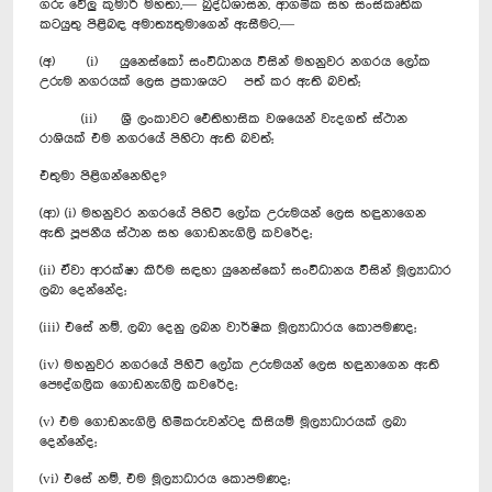
ගරු වේලු කුමාර් මහතා,— බුද්ධශාසන, ආගමික සහ සංස්කෘතික
කටයුතු පිළිබඳ අමාත්‍යතුමාගෙන් ඇසීමට,—
(අ) (i) යුනෙස්කෝ සංවිධානය විසින් මහනුවර නගරය ලෝක
උරුම නගරයක් ලෙස ප්‍රකාශයට පත් කර ඇති බවත්;
(ii) ශ්‍රී ලංකාවට ඓතිහාසික වශයෙන් වැදගත් ස්ථාන
රාශියක් එම නගරයේ පිහිටා ඇති බවත්;
එතුමා පිළිගන්නෙහිද?
(ආ) (i) මහනුවර නගරයේ පිහිටි ලෝක උරුමයන් ලෙස හඳුනාගෙන
ඇති පූජනීය ස්ථාන සහ ගොඩනැගිලි කවරේද;
(ii) ඒවා ආරක්ෂා කිරීම සඳහා යුනෙස්කෝ සංවිධානය විසින් මූල්‍යාධාර
ලබා දෙන්නේද;
(iii) එසේ නම්, ලබා දෙනු ලබන වාර්ෂික මූල්‍යාධාරය කොපමණද;
(iv) මහනුවර නගරයේ පිහිටි ලෝක උරුමයන් ලෙස හඳුනාගෙන ඇති
පෞද්ගලික ගොඩනැගිලි කවරේද;
(v) එම ගොඩනැගිලි හිමිකරුවන්ටද කිසියම් මූල්‍යාධාරයක් ලබා
දෙන්නේද;
(vi) එසේ නම්, එම මූල්‍යාධාරය කොපමණද;