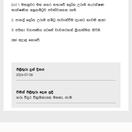
(iii) 1. මහනුවර මහ නගර සභාවේ ලෝක උරුම සංරක්ෂණ
තාක්ෂණික අනුකමිටුව පවත්වාගෙන යෑම.
2. පාසල් ලෝක උරුම කමිටු පැවැත්වීම (දැනට නැවතී ඇත)
3. ජයිකා ව්‍යාපෘතිය යටතේ වැඩසටහන් ක්‍රියාත්මක කිරීම.
(ඈ) අදාළ නොවේ.
පිළිතුරු දුන් දිනය
2024-07-09
විසින් පිළිතුරු දෙන ලදී
ගරු විදුර වික්‍රමනායක මහතා, පා.ම.