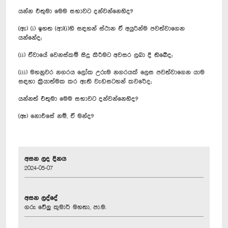
යන්න එතුමා මෙම සභාවට දන්වන්නෙහිද?
(ඇ) (i) ඉහත (ආ)(i)හි සඳහන් ස්ථාන ඒ අයුරින්ම පවත්වාගෙන
යන්නේද;
(ii) ඒවායේ වෙනස්කම් සිදු කිරීමට අවසර ලබා දී තිබේද;
(iii) මහනුවර නගරය ලෝක උරුම නගරයක් ලෙස පවත්වාගෙන යාම
සඳහා ක්‍රියාත්මක කර ඇති වැඩසටහන් කවරේද;
යන්නත් එතුමා මෙම සභාවට දන්වන්නෙහිද?
(ඈ) නොඑසේ නම්, ඒ මන්ද?
අසන ලද දිනය
2024-05-07
අසන ලද්දේ
ගරු වේලු කුමාර් මහතා, පා.ම.