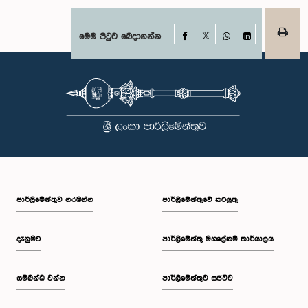
Facebook
මෙම පිටුව බෙදාගන්න
X
WhatsApp
LinkedIn
පාර්ලි‌මේන්තුව නරඹන්න
පාර්ලිමේන්තුවේ කටයුතු
දැනුමට
පාර්ලිමේන්තු මහලේකම් කාර්යාලය
සම්බන්ධ වන්න
පාර්ලිමේන්තුව සජීවීව