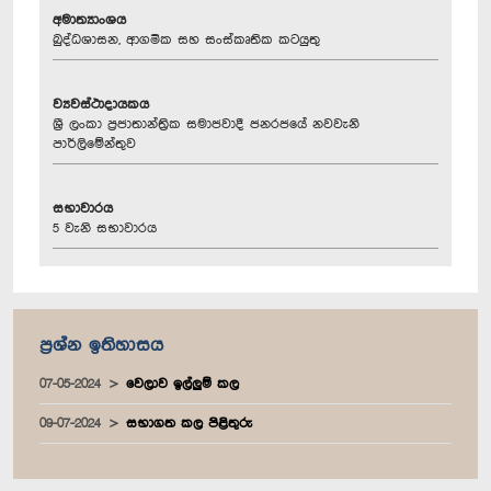
අමාත්‍යාංශය
බුද්ධශාසන, ආගමික සහ සංස්කෘතික කටයුතු
ව්‍යවස්ථාදායකය
ශ්‍රී ලංකා ප්‍රජාතාන්ත්‍රික සමාජවාදී ජනරජයේ නවවැනි
පාර්ලිමේන්තුව
සභාවාරය
5 වැනි සභාවාරය
ප්‍රශ්න ඉතිහාසය
07-05-2024
වෙලාව ඉල්ලුම් කල
09-07-2024
සභාගත කල පිළිතුරු