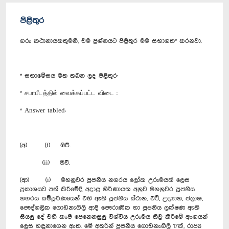
පිළිතුර
ගරු කථානායකතුමනි, එම ප්‍රශ්නයට පිළිතුර මම සභාගත* කරනවා.
* සභාමේසය මත තබන ලද පිළිතුර:
* சபாபீடத்தில் வைக்கப்பட்ட விடை :
* Answer tabled:
(අ) (i) ඔව්.
(ii) ඔව්.
(ආ) (i) මහනුවර පූජනීය නගරය ලෝක උරුමයක් ලෙස
ප්‍රකාශයට පත් කිරීමේදී අදාළ නිර්ණායක අනුව මහනුවර පූජනීය
නගරය සම්පූර්ණයෙන් එහි ඇති පූජනීය ස්ථාන, වීථි, උද්‍යාන, ජලාශ,
පෞද්ගලික ගොඩනැගිලි ආදී පෞරාණික හා පූජනීය ලක්ෂණ ඇති
සියලු දේ එහි කැපී පෙනෙනසුලු විශ්වීය උරුමය තීව්‍ර කිරීමේ අංගයන්
ලෙස හඳුනාගෙන ඇත. මේ අතරින් පූජනීය ගොඩනැගිලි 17ක්, රාජ්‍ය