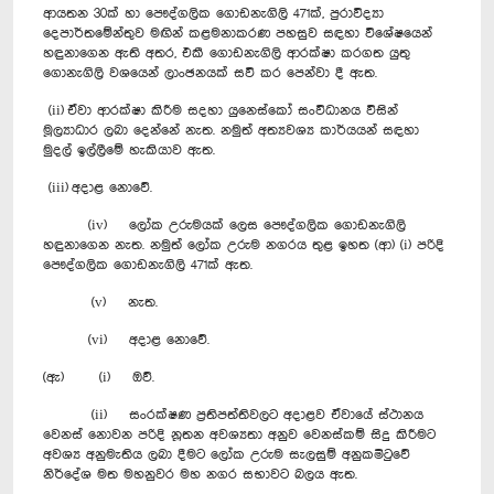
ආයතන 30ක් හා පෞද්ගලික ගොඩනැගිලි 471ක්, පුරාවිද්‍යා
දෙපාර්තමේන්තුව මඟින් කළමනාකරණ පහසුව සඳහා විශේෂයෙන්
හඳුනාගෙන ඇති අතර, එකී ගොඩනැගිලි ආරක්ෂා කරගත යුතු
ගොනැගිලි වශයෙන් ලාංඡනයක් සවි කර පෙන්වා දී ඇත.
(ii)
ඒවා ආරක්ෂා කිරීම සදහා යුනෙස්කෝ සංවිධානය විසින්
මූල්‍යාධාර ලබා දෙන්නේ නැත. නමුත් අත්‍යවශ්‍ය කාර්යයන් සඳහා
මුදල් ඉල්ලීමේ හැකියාව ඇත.
(iii)
අදාළ නොවේ.
(iv) ලෝක උරුමයක් ලෙස පෞද්ගලික ගොඩනැගිලි
හඳුනාගෙන නැත. නමුත් ලෝක උරුම නගරය තුළ ඉහත (ආ) (i) පරිදි
පෞද්ගලික ගොඩනැගිලි 471ක් ඇත.
(v) නැත.
(vi) අදාළ නොවේ.
(ඇ) (i) ඔව්.
(ii) සංරක්ෂණ ප්‍රතිපත්තිවලට අදාළව ඒවායේ ස්ථානය
වෙනස් නොවන පරිදි නූතන අවශ්‍යතා අනුව වෙනස්කම් සිදු කිරීමට
අවශ්‍ය අනුමැතිය ලබා දීමට ලෝක උරුම සැලසුම් අනුකමිටුවේ
නිර්දේශ මත මහනුවර මහ නගර සභාවට බලය ඇත.