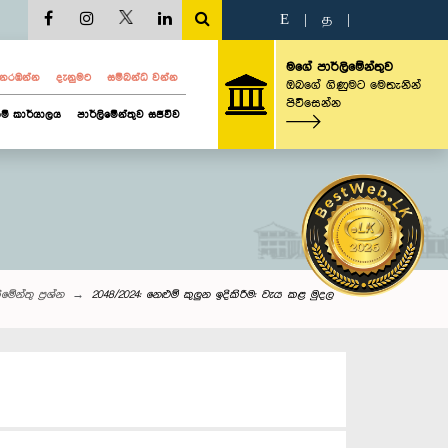
E
|
த
|
මගේ පාර්ලිමේන්තුව
ව නරඹන්න
දැනුමට
සම්බන්ධ වන්න
ඔබගේ ගිණුමට මෙතැනින්
පිවිසෙන්න
ම් කාර්යාලය
පාර්ලිමේන්තුව සජීවීව
‌මේන්තු‌ ප්‍රශ්න
2048/2024: නෙළුම් කුලුන ඉදිකිරීම: වැය කළ මුදල