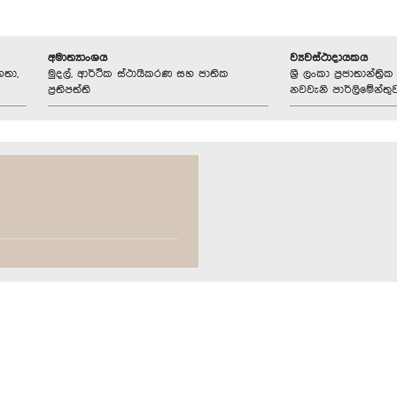
අමාත්‍යාංශය
ව්‍යවස්ථාදායකය
හතා,
මුදල්, ආර්ථික ස්ථායීකරණ සහ ජාතික
ශ්‍රී ලංකා ප්‍රජාතාන්ත
ප්‍රතිපත්ති
නවවැනි පාර්ලිමේන්තු