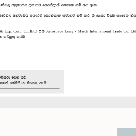
්‍ය මණ්ඩල අනුමැතිය ප්‍රකාරව කොන්ත්‍රාත් සමාගම නම් කර ඇත.
ය මණ්ඩල අනුමැතිය ප්‍රකාරව කොන්ත්‍රාත් සමාගම නම් කර, ශ්‍රී ලංකා විදුලි සංදේශ 
. & Exp. Corp. (CEIEC) සහ Aerospace Long - March International Trade Co. L
ස කටයුතු කරයි.
පිළිතුරු දෙන ලදී
හාන් සේමසිංහ මහතා, පා.ම.