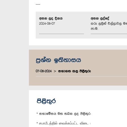
----
අසන ලද දිනය
අසන ලද්දේ
2024-08-07
ගරු ලලිත් එල්ලාවල ම
පා.ම.
ප්‍රශ්න ඉතිහාසය
07-08-2024
සභාගත කල පිළිතුරු
පිළිතුර
* සභාමේසය මත තබන ලද පිළිතුර:
* சபாபீடத்தில் வைக்கப்பட்ட விடை :