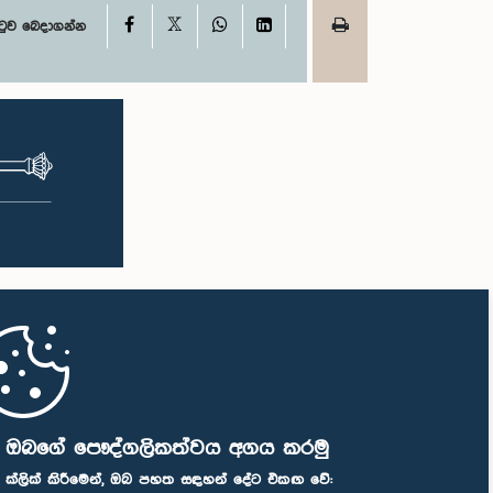
X
Facebook
WhatsApp
LinkedIn
ටුව බෙදාගන්න
ි ඔබගේ පෞද්ගලිකත්වය අගය කරමු
" ක්ලික් කිරීමෙන්, ඔබ පහත සඳහන් දේට එකඟ වේ: