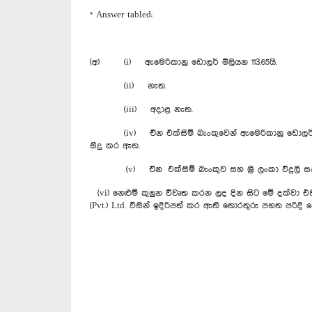
* Answer tabled:
(අ) (i) ඇමෙරිකානු ඩොලර් මිලියන 113.65යි.
(ii) නැත.
(iii) අදාළ නැත.
(iv) චීන එක්සිම් බැංකුවෙන් ඇමෙරිකානු ඩොලර් මිලි
සිදු කර ඇත.
(v) චීන එක්සිම් බැංකුව සහ ශ්‍රී ලංකා විදුලි ස
(vi) නෙළුම් කුලුන විවෘත කරන ලද දින සිට මේ දක්වා 
(Pvt.) Ltd. විසින් ඉදිරිපත් කර ඇති තොරතුරු පහත පරිදි ව