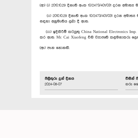
(ආ) (i) 2010.10.29 දිනැති අංක 10/2473/401/031 දරන අමාත
(ii) 2010.10.29 දිනැති අංක 10/2473/401/031 දරන අමාත්‍
සඳහා අනුමැතිය ලබා දී ඇත.
(iii) ඉදිකිරීම් කටයුතු China National Electronics Imp
කර ඇත. Mr. Cai Xiaofeng එහි ව්‍යාපෘති කළමනාකරු ලෙ
(ඇ) පැන නොනඟී.
පිළිතුරු දුන් දිනය
විසින් 
2024-08-07
ගරු ශෙ