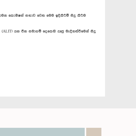
නියාමන කොමිෂන් සභාව වෙත මෙම ඉදිකිරීම් සිදු කිරීම
td (ALIT) යන චීන සමාගම් දෙකෙහි ඍජු මැදිහත්වීමෙන් සිදු