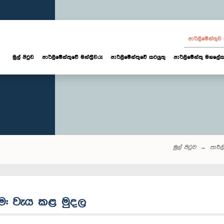
පාර්ලි‌මේන්තු
මුල් පිටුව
පාර්ලි‌මේන්තුවේ මන්ත්‍රීවරු
පාර්ලිමේන්තුවේ කටයුතු
පාර්ලිමේන්තු මහලේක
මුල් පිටුව
පාර්ලි
රීම: වැය කළ මුදල