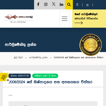
E
|
த
|
මගේ පාර්ලිමේන්තුව
මෙතැනින් පිවිසෙන්න
පාර්ලි‌මේන්තු‌ ප්‍රශ්න
මුල් පිටුව
පාර්ලි‌මේන්තු‌ ප්‍රශ්න
2008/2024: තේ නිෂ්පාදනය සහ අපනයනය: විස්තර
දිනය: 2024-07-09
පිළිතුර ලබා දී ඇත
02
2008/2024: තේ නිෂ්පාදනය සහ අපනයනය: විස්තර
----