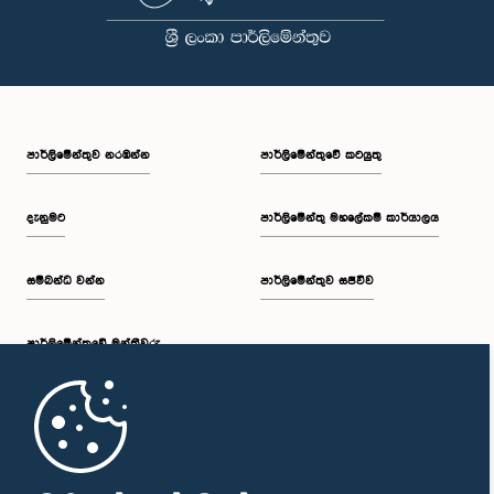
පාර්ලි‌මේන්තුව නරඹන්න
පාර්ලිමේන්තුවේ කටයුතු
දැනුමට
පාර්ලිමේන්තු මහලේකම් කාර්යාලය
සම්බන්ධ වන්න
පාර්ලිමේන්තුව සජීවීව
පාර්ලි‌මේන්තුවේ මන්ත්‍රීවරු
මුල් පිටුව