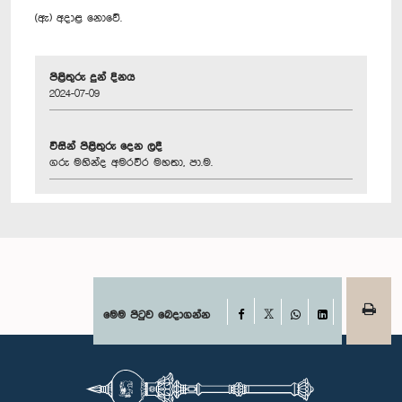
(ඇ) අදාළ නොවේ.
පිළිතුරු දුන් දිනය
2024-07-09
විසින් පිළිතුරු දෙන ලදී
ගරු මහින්ද අමරවීර මහතා, පා.ම.
Facebook
මෙම පිටුව බෙදාගන්න
X
WhatsApp
LinkedIn