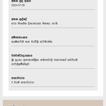
අසන ලද දිනය
2024-07-09
අසන ලද්දේ
ගරු මයන්ත දිසානායක මහතා, පා.ම.
අමාත්‍යාංශය
කෘෂිකර්ම සහ වැවිලි කර්මාන්ත
ව්‍යවස්ථාදායකය
ශ්‍රී ලංකා ප්‍රජාතාන්ත්‍රික සමාජවාදී ජනරජයේ නවවැනි
පාර්ලිමේන්තුව
සභාවාරය
5 වැනි සභාවාරය