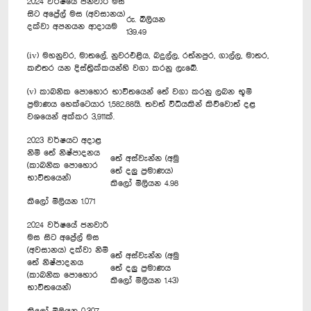
2024 වර්ෂයේ ජනවාරි මස
සිට අප්‍රේල් මස (අවසානය)
රු. බිලියන
දක්වා අපනයන ආදායම
139.49
(iv) මහනුවර, මාතලේ, නුවරඑළිය, බදුල්ල, රත්නපුර, ගාල්ල, මාතර,
කළුතර යන දිස්ත්‍රික්කයන්හි වගා කරනු ලැබේ.
(v) කාබනික පොහොර භාවිතයෙන් තේ වගා කරනු ලබන භූමි
ප්‍රමාණය හෙක්ටෙයාර 1,582.88යි. තවත් විධියකින් කිව්වොත් දළ
වශයෙන් අක්කර 3,911ක්.
2023 වර්ෂයට අදාළ
නිමි තේ නිෂ්පාදනය
තේ අස්වැන්න (අමු
(කාබනික පොහොර
තේ දලු ප්‍රමාණය)
භාවිතයෙන්)
කිලෝ මිලියන 4.98
කිලෝ මිලියන 1.071
2024 වර්ෂයේ ජනවාරි
මස සිට අප්‍රේල් මස
(අවසානය) දක්වා නිමි
තේ අස්වැන්න (අමු
තේ නිෂ්පාදනය
තේ දලු ප්‍රමාණය
(කාබනික පොහොර
කිලෝ මිලියන 1.43)
භාවිතයෙන්)