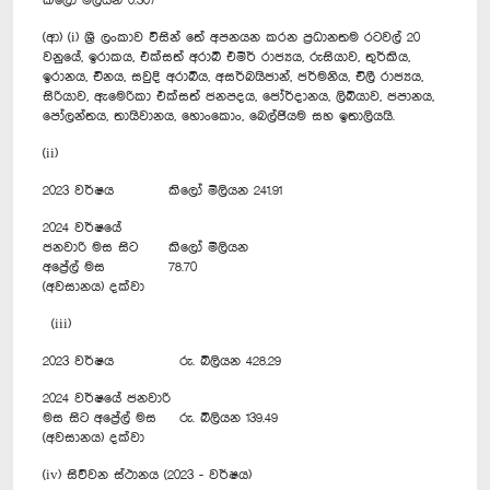
කිලෝ මිලියන 0.307
(ආ) (i) ශ්‍රී ලංකාව විසින් තේ අපනයන කරන ප්‍රධානතම රටවල් 20
වනුයේ, ඉරාකය, එක්සත් අරාබි එමීර් රාජ්‍යය, රුසියාව, තුර්කිය,
ඉරානය, චීනය, සවුදි අරාබිය, අසර්බයිජාන්, ජර්මනිය, චිලී රාජ්‍යය,
සිරියාව, ඇමෙරිකා එක්සත් ජනපදය, ජෝර්දානය, ලිබියාව, ජපානය,
පෝලන්තය, තායිවානය, හොංකොං, බෙල්ජියම සහ ඉතාලියයි.
(ii)
2023 වර්ෂය
කිලෝ මිලියන 241.91
2024 වර්ෂයේ
ජනවාරි මස සිට
කිලෝ මිලියන
අප්‍රේල් මස
78.70
(අවසානය) දක්වා
(iii)
2023 වර්ෂය
රු. බිලියන 428.29
2024 වර්ෂයේ ජනවාරි
මස සිට අප්‍රේල් මස
රු. බිලියන 139.49
(අවසානය) දක්වා
(iv) සිව්වන ස්ථානය (2023 - වර්ෂය)