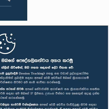
ි ඔබගේ පෞද්ගලිකත්වය අගය කරමු
" ක්ලික් කිරීමෙන්, ඔබ පහත සඳහන් දේට එකඟ වේ:
ැසි ලුහුබැඳීම (Session Tracking):
පහසු සහ වඩාත් පුද්ගලාරෝපිත
ත්දැකීමක් ලබාදීම සඳහා අපගේ වෙබ් අඩවියේ ඔබගේ ක්‍රියාකාරකම්
ිරීක්ෂණය කිරීමට අපි සැසි භාවිතා කරන්නෙමු.
ත්ත සටහන් කිරීම:
අපගේ සේවාවන්හි ආරක්ෂාව සහ ක්‍රියාකාරීත්වය සහතික
ිරීම සඳහා අපි ඔබගේ IP ලිපිනය, උපාංග විස්තර සහ අනෙකුත් අදාළ දත්ත
ටහන් කරගන්නෙමු.
රිශීලක හැසිරීම් විශ්ලේෂණය:
අපගේ වෙබ් අඩවිය වැඩිදියුණු කිරීම සඳහා