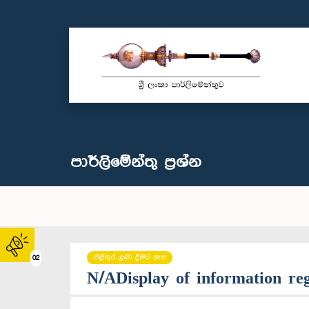
පාර්ලි‌මේන්තු‌ ප්‍රශ්න
පිළිතුර ලබා දීමට ඇත
02
N/ADisplay of information re