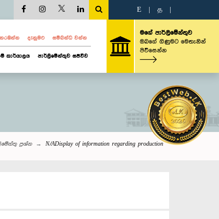
E
|
த
|
මගේ පාර්ලිමේන්තුව
ව නරඹන්න
දැනුමට
සම්බන්ධ වන්න
ඔබගේ ගිණුමට මෙතැනින්
පිවිසෙන්න
ම් කාර්යාලය
පාර්ලිමේන්තුව සජීවීව
‌මේන්තු‌ ප්‍රශ්න
N/ADisplay of information regarding production