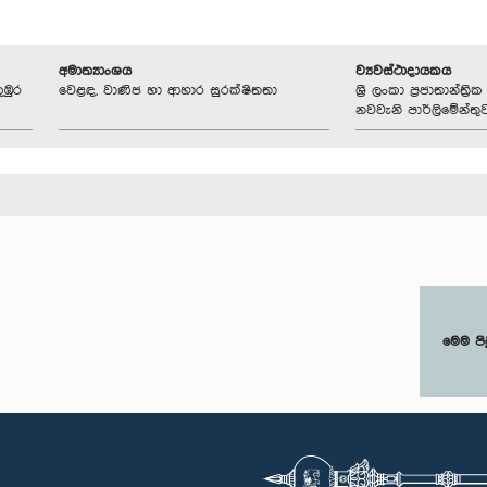
අමාත්‍යාංශය
ව්‍යවස්ථාදායකය
ුඹුර
වෙළඳ, වාණිජ හා ආහාර සුරක්ෂිතතා
ශ්‍රී ලංකා ප්‍රජාතාන්ත
නවවැනි පාර්ලිමේන්තු
මෙම පි