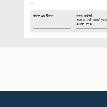
----
අසන ලද දිනය
අසන ලද්දේ
----
ගරු යූ. කේ. සුමිත් උඩුක
මහතා, පා.ම.