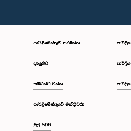
පාර්ලි‌මේන්තුව නරඹන්න
පාර්ලි
දැනුමට
පාර්ලි
සම්බන්ධ වන්න
පාර්ලි
පාර්ලි‌මේන්තුවේ මන්ත්‍රීවරු
මුල් පිටුව