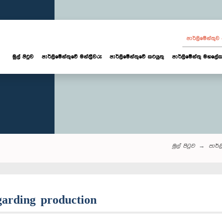
පාර්ලි‌මේන්තු
මුල් පිටුව
පාර්ලි‌මේන්තුවේ මන්ත්‍රීවරු
පාර්ලිමේන්තුවේ කටයුතු
පාර්ලිමේන්තු මහලේක
මුල් පිටුව
පාර්ලි
garding production