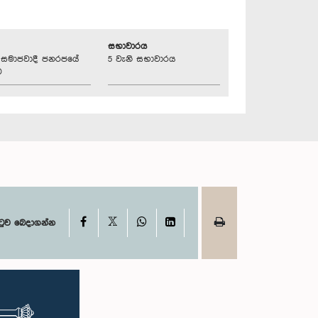
සභාවාරය
්‍රික සමාජවාදී ජනරජයේ
5 වැනි සභාවාරය
ව
X
Facebook
WhatsApp
LinkedIn
ටුව බෙදාගන්න