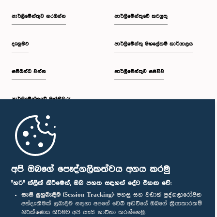
පාර්ලි‌මේන්තුව නරඹන්න
පාර්ලිමේන්තුවේ කටයුතු
දැනුමට
පාර්ලිමේන්තු මහලේකම් කාර්යාලය
සම්බන්ධ වන්න
පාර්ලිමේන්තුව සජීවීව
පාර්ලි‌මේන්තුවේ මන්ත්‍රීවරු
මුල් පිටුව
පාර්ලිමේන්තු ජංගම යෙදුම
අපි ඔබගේ පෞද්ගලිකත්වය අගය කරමු
"හරි" ක්ලික් කිරීමෙන්, ඔබ පහත සඳහන් දේට එකඟ වේ:
සැසි ලුහුබැඳීම (Session Tracking):
පහසු සහ වඩාත් පුද්ගලාරෝපිත
අත්දැකීමක් ලබාදීම සඳහා අපගේ වෙබ් අඩවියේ ඔබගේ ක්‍රියාකාරකම්
නිරීක්ෂණය කිරීමට අපි සැසි භාවිතා කරන්නෙමු.