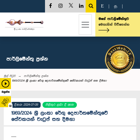
E
|
த
|
මගේ පාර්ලිමේන්තුව
මෙතැනින් පිවිසෙන්න
පාර්ලි‌මේන්තු‌ ප්‍රශ්න
මුල් පිටුව
පාර්ලි‌මේන්තු‌ ප්‍රශ්න
1969/2024: ශ්‍රී ලංකා රේගු දෙපාර්තමේන්තුවේ සේවකයන්: වැටුප් සහ දීමනා
බලන්න
දිනය: 2024-07-09
පිළිතුර ලබා දී ඇත
02
1969/2024: ශ්‍රී ලංකා රේගු දෙපාර්තමේන්තුවේ
සේවකයන්: වැටුප් සහ දීමනා
----