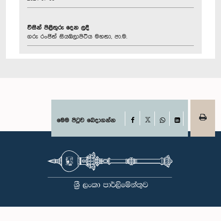
විසින් පිළිතුරු දෙන ලදී
ගරු රංජිත් සියඹලාපිටිය මහතා, පා.ම.
Facebook
මෙම පිටුව බෙදාගන්න
X
WhatsApp
LinkedIn