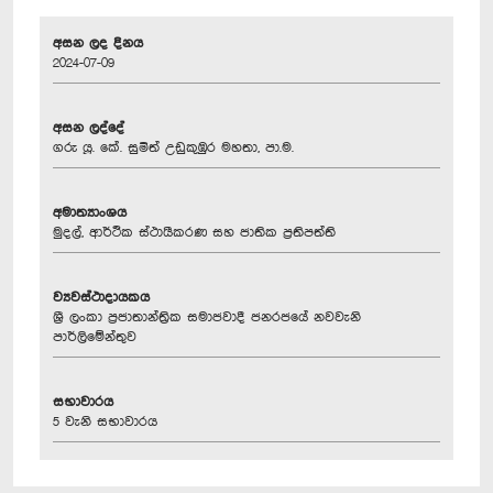
අසන ලද දිනය
2024-07-09
අසන ලද්දේ
ගරු යූ. කේ. සුමිත් උඩුකුඹුර මහතා, පා.ම.
අමාත්‍යාංශය
මුදල්, ආර්ථික ස්ථායීකරණ සහ ජාතික ප්‍රතිපත්ති
ව්‍යවස්ථාදායකය
ශ්‍රී ලංකා ප්‍රජාතාන්ත්‍රික සමාජවාදී ජනරජයේ නවවැනි
පාර්ලිමේන්තුව
සභාවාරය
5 වැනි සභාවාරය