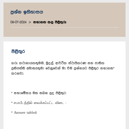
ප්‍රශ්න ඉතිහාසය
09-07-2024
සභාගත කල පිළිතුරු
පිළිතුර
ගරු කථානායකතුමනි, මුදල්, ආර්ථික ස්ථායීකරණ සහ ජාතික
ප්‍රතිපත්ති අමාත්‍යතුමා වෙනුවෙන් මා එම ප්‍රශ්නයට පිළිතුර සභාගත*
කරනවා.
* සභාමේසය මත තබන ලද පිළිතුර:
* சபாபீடத்தில் வைக்கப்பட்ட விடை :
* Answer tabled: