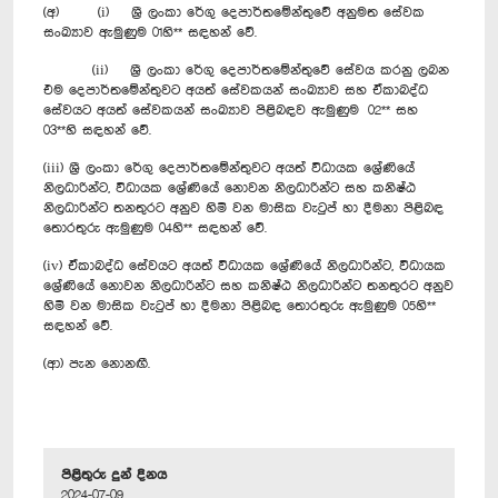
(අ) (i) ශ්‍රී ලංකා රේගු දෙපාර්තමේන්තුවේ අනුමත සේවක
සංඛ්‍යාව ඇමුණුම 01හි** සඳහන් වේ.
(ii) ශ්‍රී ලංකා රේගු දෙපාර්තමේන්තුවේ සේවය කරනු ලබන
එම දෙපාර්තමේන්තුවට අයත් සේවකයන් සංඛ්‍යාව සහ ඒකාබද්ධ
සේවයට අයත් සේවකයන් සංඛ්‍යාව පිළිබඳව ඇමුණුම 02** සහ
03**හි සඳහන් වේ.
(iii) ශ්‍රී ලංකා රේගු දෙපාර්තමේන්තුවට අයත් විධායක ශ්‍රේණියේ
නිලධාරින්ට, විධායක ශ්‍රේණියේ නොවන නිලධාරින්ට සහ කනිෂ්ඨ
නිලධාරින්ට තනතුරට අනුව හිමි වන මාසික වැටුප් හා දීමනා පිළිබඳ
තොරතුරු ඇමුණුම 04හි** සඳහන් වේ.
(iv) ඒකාබද්ධ සේවයට අයත් විධායක ශ්‍රේණියේ නිලධාරින්ට, විධායක
ශ්‍රේණියේ නොවන නිලධාරින්ට සහ කනිෂ්ඨ නිලධාරින්ට තනතුරට අනුව
හිමි වන මාසික වැටුප් හා දීමනා පිළිබඳ තොරතුරු ඇමුණුම 05හි**
සඳහන් වේ.
(ආ) පැන නොනඟී.
පිළිතුරු දුන් දිනය
2024-07-09