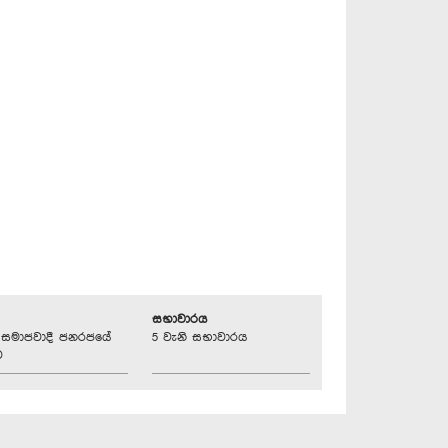
සභාවාරය
්‍රික සමාජවාදී ජනරජයේ
5 වැනි සභාවාරය
ව