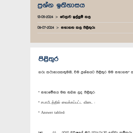
ප්‍රශ්න ඉතිහාසය
13-05-2024
වෙලාව ඉල්ලුම් කල
09-07-2024
සභාගත කල පිළිතුරු
පිළිතුර
ගරු කථානායකතුමනි, එම ප්‍රශ්නයට පිළිතුර මම සභාගත* 
* සභාමේසය මත තබන ලද පිළිතුර:
* சபாபீடத்தில் வைக்கப்பட்ட விடை :
* Answer tabled:
(අ) (i) 2020 වර්ෂයේ සිට 2024.04.30 දක්වා කම්කරු ආර