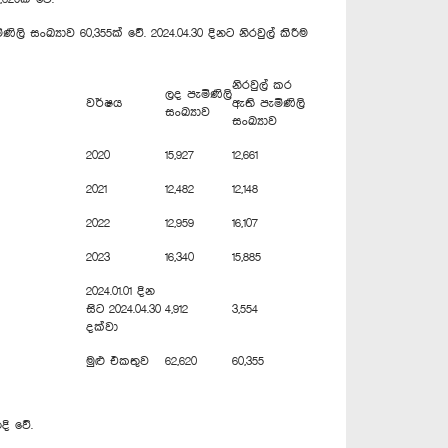
සංඛ්‍යාව 60,355ක් වේ. 2024.04.30 දිනට නිරවුල් කිරීම
නිරවුල් කර
ලද පැමිණිලි
වර්ෂය
ඇති පැමිණිලි
සංඛ්‍යාව
සංඛ්‍යාව
2020
15,927
12,661
2021
12,482
12,148
2022
12,959
16,107
2023
16,340
15,885
2024.01.01 දින
සිට 2024.04.30
4,912
3,554
දක්වා
මුළු එකතුව
62,620
60,355
දි වේ.