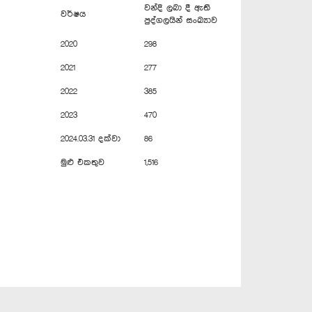
වන්දි ලබා දී ඇති
වර්ෂය
පුද්ගලයින් සංඛ්‍යාව
2020
298
2021
277
2022
385
2023
470
2024.03.31 දක්වා
86
මුළු එකතුව
1,516