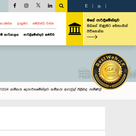
E
|
த
|
මගේ පාර්ලිමේන්තුව
ව නරඹන්න
දැනුමට
සම්බන්ධ වන්න
ඔබගේ ගිණුමට මෙතැනින්
පිවිසෙන්න
ම් කාර්යාලය
පාර්ලිමේන්තුව සජීවීව
17/2024: කම්කරු දෙපාර්තමේන්තුව: කම්කරු ආරාවුල් පිළිබඳ පැමිණිලි