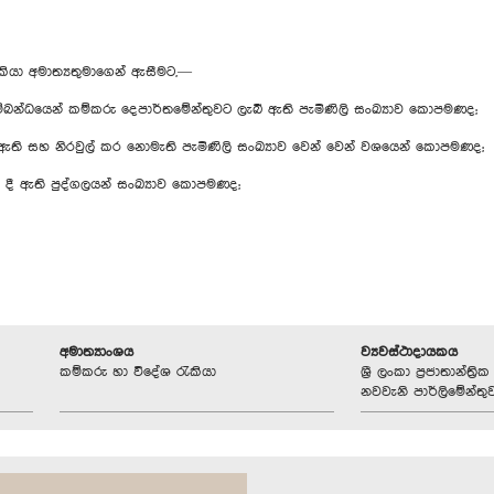
ැකියා අමාත්‍යතුමාගෙන් ඇසීමට,—
බන්ධයෙන් කම්කරු දෙපාර්තමේන්තුවට ලැබී ඇති පැමිණිලි සංඛ්‍යාව කොපමණද;
ි සහ නිරවුල් කර නොමැති පැමිණිලි සංඛ්‍යාව වෙන් වෙන් වශයෙන් කොපමණද;
ා දී ඇති පුද්ගලයන් සංඛ්‍යාව කොපමණද;
අමාත්‍යාංශය
ව්‍යවස්ථාදායකය
කම්කරු හා විදේශ රැකියා
ශ්‍රී ලංකා ප්‍රජාතාන්ත
නවවැනි පාර්ලිමේන්තු