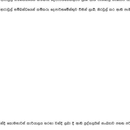
් සම්බන්ධයෙන් කම්කරු දෙපාර්තමේන්තුව විසින් ලැබී, නිරවුල් කර ඇති පැමිණිලි 
වන්දි කොමසාරිස් කාර්යාලය හරහා වන්දි ලබා දී ඇති පුද්ගලයින් සංඛ්‍යාව පහත පරි