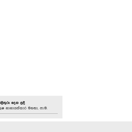
පිළිතුරු දෙන ලදී
ූෂ නානායක්කාර මහතා, පා.ම.