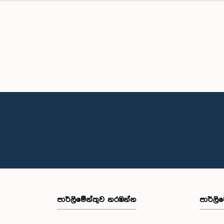
පාර්ලි‌මේන්තුව නරඹන්න
පාර්ලි