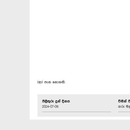
(ආ) පැන නොනඟී.
පිළිතුරු දුන් දිනය
විසින් 
2024-07-09
ගරු මන