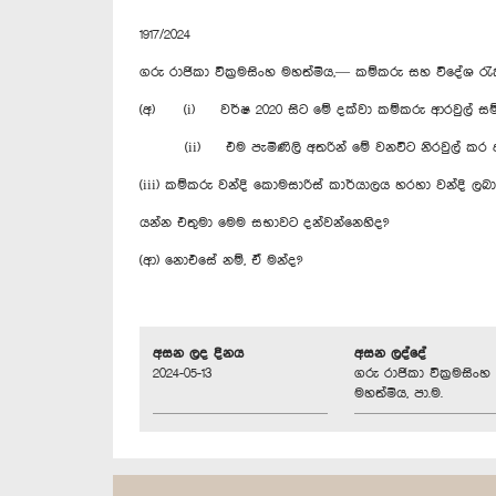
1917/2024
ගරු රාජිකා වික්‍රමසිංහ මහත්මිය,— කම්කරු සහ විදේශ ර
(අ) (i) වර්ෂ 2020 සිට මේ දක්වා කම්කරු ආරවුල් සම්
(ii) එම පැමිණිලි අතරින් මේ වනවිට නිරවුල් කර ඇත
(iii) කම්කරු වන්දි කොමසාරිස් කාර්යාලය හරහා වන්දි ලබ
යන්න එතුමා මෙම සභාවට දන්වන්නෙහිද?
(ආ) නොඑසේ නම්, ඒ මන්ද?
අසන ලද දිනය
අසන ලද්දේ
2024-05-13
ගරු රාජිකා වික්‍රමසිංහ
මහත්මිය, පා.ම.