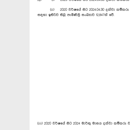
(ii) 2020 වර්ෂයේ සිට 2024.04.30 දක්වා කම්කරු ආරාවුල
සඳහා ඉතිරිව තිබූ පැමිණිලි සංඛ්‍යාව 12,847ක් වේ.
(iii) 2020 වර්ෂයේ සිට 2024 මාර්තු මාසය දක්වා කම්කරු 