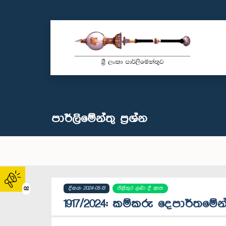
පාර්ලි‌මේන්තු‌ ප්‍රශ්න
දිනය: 2024-05-13
පිළිතුර ලබා දී ඇත
02
1917/2024: කම්කරු දෙපාර්තමේන්