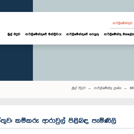
පාර්ලි‌මේන්තු
මුල් පිටුව
පාර්ලි‌මේන්තුවේ මන්ත්‍රීවරු
පාර්ලිමේන්තුවේ කටයුතු
පාර්ලිමේන්තු මහලේක
මුල් පිටුව
පාර්ලි‌මේන්තු‌ ප්‍රශ්න
19
තුව: කම්කරු ආරාවුල් පිළිබඳ පැමිණිලි