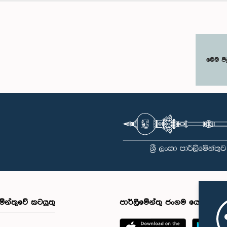
මෙම පි
මේන්තුවේ කටයුතු
පාර්ලිමේන්තු ජංගම යෙදුම