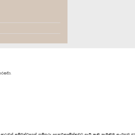
කරනවා.
ාවුල් සම්බන්ධයෙන් කම්කරු දෙපාර්තමේන්තුවට ලැබී ඇති පැමිණිලි ‍සංඛ්‍යාව 62,