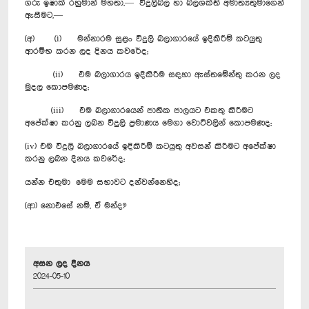
ගරු ඉෂාක් රහුමාන් මහතා,— විදුලිබල හා බලශක්ති අමාත්‍යතුමාගෙන්
ඇසීමට,—
(අ) (i) මන්නාරම සුළං විදුලි බලාගාරයේ ඉදිකිරීම් කටයුතු
ආරම්භ කරන ලද දිනය කවරේද;
(ii) එම බලාගාරය ඉදිකිරීම සඳහා ඇස්තමේන්තු කරන ලද
මුදල කොපමණද;
(iii) එම බලාගාරයෙන් ජාතික ජාලයට එකතු කිරීමට
අපේක්ෂා කරනු ලබන විදුලි ප්‍රමාණය මෙගා වොට්වලින් කොපමණද;
(iv) එම විදුලි බලාගාරයේ ඉදිකිරීම් කටයුතු අවසන් කිරීමට අපේක්ෂා
කරනු ලබන දිනය කවරේද;
යන්න එතුමා මෙම සභාවට දන්වන්නෙහිද;
(ආ) නොඑසේ නම්, ඒ මන්ද?
අසන ලද දිනය
2024-05-10