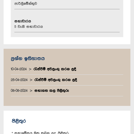
පාර්ලිමේන්තුව
සභාවාරය
5 වැනි සභාවාරය
ප්‍රශ්න ඉතිහාසය
10-04-2024
රැස්වීම් අවලංගු කරන ලදී
25-04-2024
රැස්වීම් අවලංගු කරන ලදී
06-06-2024
සභාගත කල පිළිතුරු
පිළිතුර
* සභාමේසය මත තබන ලද පිළිතුර: