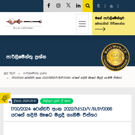
E
|
த
|
මගේ පාර්ලිමේන්තුව
මෙතැනින් පිවිසෙන්න
පාර්ලි‌මේන්තු‌ ප්‍රශ්න
මුල් පිටුව
පාර්ලි‌මේන්තු‌ ප්‍රශ්න
1700/2024: ටෙන්ඩර් අංක 2022/MSD/V/R/P/0066 යටතේ හදිසි ඖෂධ මිලදී ගැනීම්: විස්තර
දිනය: 2024-04-10
පිළිතුර ලබා දී ඇත
02
1700/2024: ටෙන්ඩර් අංක 2022/MSD/V/R/P/0066
යටතේ හදිසි ඖෂධ මිලදී ගැනීම්: විස්තර