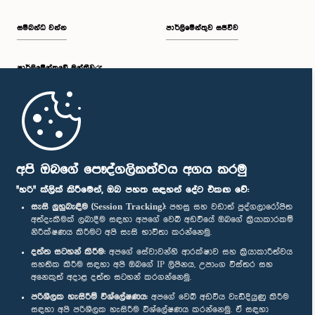
සම්බන්ධ වන්න
පාර්ලිමේන්තුව සජීවීව
පාර්ලි‌මේන්තුවේ මන්ත්‍රීවරු
මුල් පිටුව
පාර්ලිමේන්තු ජංගම යෙදුම
අපි ඔබගේ පෞද්ගලිකත්වය අගය කරමු
"හරි" ක්ලික් කිරීමෙන්, ඔබ පහත සඳහන් දේට එකඟ වේ:
සැසි ලුහුබැඳීම (Session Tracking):
පහසු සහ වඩාත් පුද්ගලාරෝපිත
අත්දැකීමක් ලබාදීම සඳහා අපගේ වෙබ් අඩවියේ ඔබගේ ක්‍රියාකාරකම්
නිරීක්ෂණය කිරීමට අපි සැසි භාවිතා කරන්නෙමු.
අප හා සම්බන්ධ වී සිටින්න :
දත්ත සටහන් කිරීම:
අපගේ සේවාවන්හි ආරක්ෂාව සහ ක්‍රියාකාරීත්වය
සහතික කිරීම සඳහා අපි ඔබගේ IP ලිපිනය, උපාංග විස්තර සහ
අනෙකුත් අදාළ දත්ත සටහන් කරගන්නෙමු.
සම්මාන
පරිශීලක හැසිරීම් විශ්ලේෂණය:
අපගේ වෙබ් අඩවිය වැඩිදියුණු කිරීම
සඳහා අපි පරිශීලක හැසිරීම විශ්ලේෂණය කරන්නෙමු. ඒ සඳහා