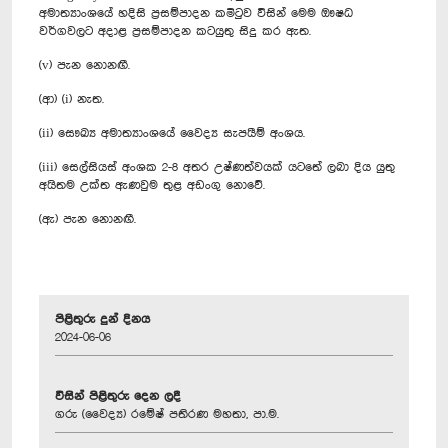
අමාත්‍යාංශයේ හදිසි ප්‍රසම්පාදන කමිටුව විසින් මෙම ඖෂධ
වර්ගවලට අදාළ ප්‍රසම්පාදන කටයුතු සිදු කර ඇත.
(v) පැන නොනඟී.
(ආ) (i) නැත.
(ii) සෞඛ්‍ය අමාත්‍යාංශයේ වෛද්‍ය සැපයීම් අංශය.
(iii) සෙල්සියස් අංශක 2-8 අතර උෂ්ණත්වයක් යටතේ ලබා දිය යුතු
අයිතම උක්ත ඇණවුම තුළ අඩංගු නොවේ.
(ඇ) පැන නොනඟී.
පිළිතුරු දුන් දිනය
2024-06-06
විසින් පිළිතුරු දෙන ලදී
ගරු (වෛද්‍ය) රමේෂ් පතිරණ මහතා, පා.ම.