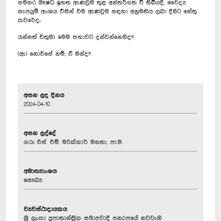
සමහර ඖෂධ ඉහත ඇණවුම තුළ අන්තර්ගත වී තිබියදී, වෛද්‍ය
සැපයුම් අංශය විසින් එම ඇණවුම සඳහා අනුමතිය ලබා දීමට හේතු
කවරේද;
යන්නත් එතුමා මෙම සභාවට දන්වන්නෙහිද?
(ඇ) නොඑසේ නම්, ඒ මන්ද?
අසන ලද දිනය
2024-04-10
අසන ලද්දේ
ගරු එස්. එම්. මරික්කාර් මහතා, පා.ම.
අමාත්‍යාංශය
සෞඛ්‍ය
ව්‍යවස්ථාදායකය
ශ්‍රී ලංකා ප්‍රජාතාන්ත්‍රික සමාජවාදී ජනරජයේ නවවැනි