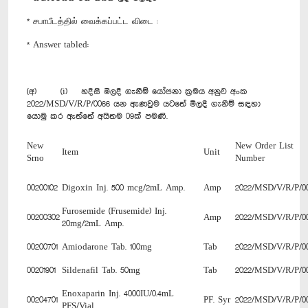
* சபாபீடத்தில் வைக்கப்பட்ட விடை :
* Answer tabled:
(අ) (i) හදිසි මිලදී ගැනීම් යෝජනා ක්‍රමය අනුව අංක
2022/MSD/V/R/P/0066 යන ඇණවුම යටතේ මිලදී ගැනීම් සඳහා
යොමු කර ඇත්තේ අයිතම 09ක් පමණි.
New
New Order List
Item
Unit
Srno
Number
00200102
Digoxin Inj. 500 mcg/2mL Amp.
Amp
2022/MSD/V/R/P/0
Furosemide (Frusemide) Inj.
00200302
Amp
2022/MSD/V/R/P/0
20mg/2mL Amp.
00200701
Amiodarone Tab. 100mg
Tab
2022/MSD/V/R/P/0
00201901
Sildenafil Tab. 50mg
Tab
2022/MSD/V/R/P/0
Enoxaparin Inj. 4000IU/0.4mL
00204701
PF. Syr
2022/MSD/V/R/P/0
PFS/Vial