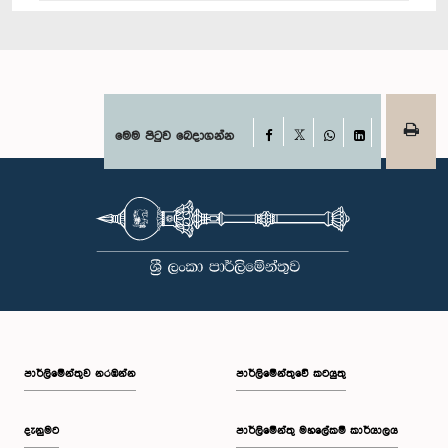
Facebook
මෙම පිටුව බෙදාගන්න
X
WhatsApp
LinkedIn
පාර්ලි‌මේන්තුව නරඹන්න
පාර්ලිමේන්තුවේ කටයුතු
දැනුමට
පාර්ලිමේන්තු මහලේකම් කාර්යාලය