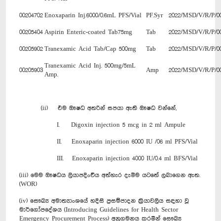
00204702
Enoxaparin Inj.6000/0.6mL PFS/Vial
PF.Syr
2022/MSD/V/R/P/0
00205404
Aspirin Enteric-coated Tab75mg
Tab
2022/MSD/V/R/P/0
00205902
Tranexamic Acid Tab/Cap 500mg
Tab
2022/MSD/V/R/P/0
Tranexamic Acid Inj. 500mg/5mL
00205903
Amp
2022/MSD/V/R/P/0
Amp.
(ii) එම ඖෂධ අතරින් සපයා ඇති ඖෂධ වන්නේ,
I. Digoxin injection 5 mcg in 2 ml Ampule
II. Enoxaparin injection 6000 IU /06 ml PFS/Vial
III. Enoxaparin injection 4000 IU/0.4 ml BFS/Vial
(iii) මෙම ඖෂධය ලියාපදිංචිය අත්හැර දැමීම යටතේ ලබාගෙන ඇත.
(WOR)
(iv) සෞඛ්‍ය අමාත්‍යාංශයේ හදිසි ප්‍රසම්පාදන ක්‍රියාවලිය සඳහා වූ
මාර්ගෝපදේශය (Introducing Guidelines for Health Sector
Emergency Procurement Process) අනුගමනය කරමින් සෞඛ්‍ය