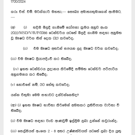
1700/2024
ගරු එස්. එම්. මරික්කාර් මහතා,— සෞඛ්‍ය අමාත්‍යතුමාගෙන් ඇසීමට,
—
(අ) (i) හදිසි මිලදී ගැනීමේ යෝජනා ක්‍රමය අනුව අංක
2022/MSD/V/R/P/0066 ටෙන්ඩර්ය යටතේ මිලදී ගැනීම සඳහා අනුමත
වූ ඖෂධ වර්ග තිස් දෙක (32) කවරේද;
(ii) එම ඖෂධ අතරින් සපයන ලද ඖෂධ වර්ග කවරේද;
(iii) එම ඖෂධ ලියාපදිංචි කර තිබේද;
(iv) ඉහත ටෙන්ඩරය ප්‍රදානය කිරීමේදී සම්මත ටෙන්ඩර් පටිපාටිය
අනුගමනය කර තිබේද;
(v) නොඑසේ නම්, ඊට හේතු කවරේද;
යන්න එතුමා මෙම සභාවට දන්වන්නෙහිද?
(ආ) (i) ඉහත ඖෂධ භාවිතා කිරීමෙන් අහිතකර ප්‍රතිවිපාක වාර්තා වී
තිබේද;
(ii) එම ඖෂධ සඳහා වැඩ ඇණවුම් ඉල්ලීම ලබා දුන්නේ කවුරුන්ද;
(iii) සෙල්සියස් අංශක 2 - 8 අතර උෂ්ණත්වයක් යටතේ ලබා දිය යුතු