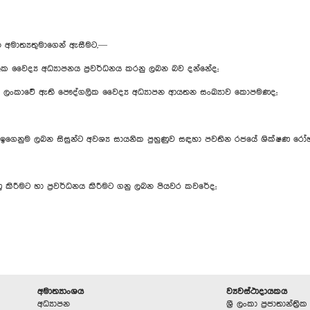
න අමාත්‍යතුමාගෙන් ඇසීමට,—
ද්‍ය අධ්‍යාපනය ප්‍රවර්ධනය කරනු ලබන බව දන්නේද;
 ලංකාවේ ඇති පෞද්ගලික වෛද්‍ය අධ්‍යාපන ආයතන සංඛ්‍යාව කොපමණද;
ඉගෙනුම ලබන සිසුන්ට අවශ්‍ය සායනික පුහුණුව සඳහා පවතින රජයේ ශික්ෂණ රෝ
යුණු කිරීමට හා ප්‍රවර්ධනය කිරීමට ගනු ලබන පියවර කවරේද;
අමාත්‍යාංශය
ව්‍යවස්ථාදායකය
අධ්‍යාපන
ශ්‍රී ලංකා ප්‍රජාතාන්ත