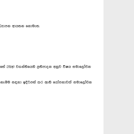
අධ්‍යාපන ආයතන නොමැත.
 25(අ) වගන්තියෙහි ප්‍රතිපාදන අනුව විෂය සමාලෝචන
පිරිනැමීම සඳහා ඉදිරිපත් කර ඇති යෝජනාවක් සමාලෝචන