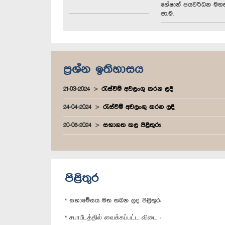
හේෂාන් ජයවර්ධන මහත
පා.ම.
ප්‍රශ්න ඉතිහාසය
21-03-2024
රැස්වීම් අවලංගු කරන ලදී
24-04-2024
රැස්වීම් අවලංගු කරන ලදී
20-06-2024
සභාගත කල පිළිතුරු
පිළිතුර
* සභාමේසය මත තබන ලද පිළිතුර:
* சபாபீடத்தில் வைக்கப்பட்ட விடை :