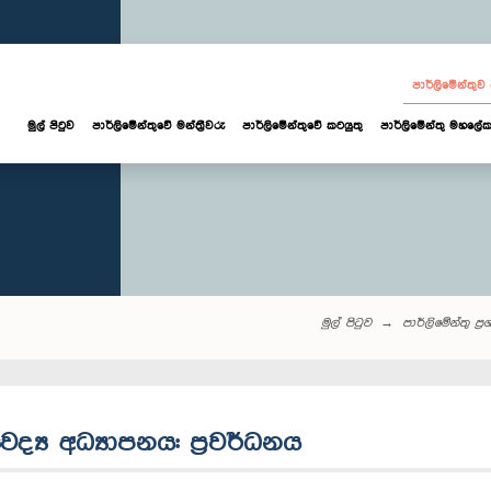
පාර්ලි‌මේන්තු
මුල් පිටුව
පාර්ලි‌මේන්තුවේ මන්ත්‍රීවරු
පාර්ලිමේන්තුවේ කටයුතු
පාර්ලිමේන්තු මහලේක
මුල් පිටුව
පාර්ලි‌මේන්තු‌ ප්‍ර
්‍ය අධ්‍යාපනය: ප්‍රවර්ධනය