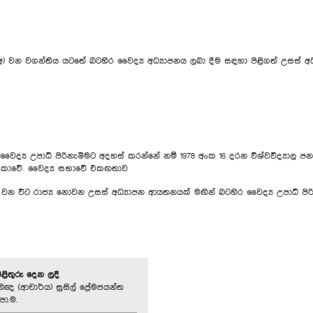
වන වගන්තිය යටතේ බටහිර වෛද්‍ය අධ්‍යාපනය ලබා දීම සඳහා පිළිගත් උසස් 
උපාධි පිරිනැමීමට අදහස් කරන්නේ නම් 1978 අංක 16 දරන විශ්වවිද්‍යාල පනතේ
 ලංකාවේ වෛද්‍ය සභාවේ එකඟතාව
ේ වන විට රාජ්‍ය නොවන උසස් අධ්‍යාපන ආයතනයක් මඟින් බටහිර වෛද්‍ය උපාධි 
පිළිතුරු දෙන ලදී
ිඥ (ආචාර්ය) සුසිල් ප්‍රේමජයන්ත
පා.ම.