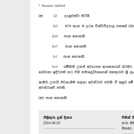
* Answer tabled:
(අ) (i) දැනුවත්ව සිටිමි.
(ii) 1978 අංක 16 දරන විශ්වවිද්‍යාල පනතේ 25(අ) 
(iii) පැන නොනඟී.
(iv) පැන නොනඟී.
(v) පැන නොනඟී.
(vi) යම්කිසි උසස් අධ්‍යාපන ආයතනයක් බටහිර වෛද්‍ය 
යෝජනා ඉදිරිපත් කර එම සමාලෝචනයෙන් අනතුරුව ශ්‍රී
ඇතිව උපාධි පිරිනැමීම සඳහා අවස්ථාව පවතී. ඒ අනුව ම
අවස්ථාවේ පවතී.
(ආ) පැන නොනඟී.
පිළිතුරු දුන් දිනය
විසින් 
2024-06-20
ගරු නීත
මහතා, 