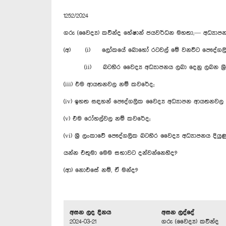
1252/2024
ගරු (වෛද්‍ය) කවින්ද හේෂාන් ජයවර්ධන මහතා,— අධ්‍යාප
(අ) (i) ලෝකයේ බොහෝ රටවල් මේ වනවිට පෞද්ගලික වෛ
(ii) බටහිර වෛද්‍ය අධ්‍යාපනය ලබා දෙනු ලබන ශ්‍රී
(iii) එම ආයතනවල නම් කවරේද;
(iv) ඉහත සඳහන් පෞද්ගලික වෛද්‍ය අධ්‍යාපන ආයතනවල 
(v) එම රෝහල්වල නම් කවරේද;
(vi) ශ්‍රී ලංකා‍වේ පෞද්ගලික බටහිර වෛද්‍ය අධ්‍යාපනය දි
යන්න එතුමා මෙම සභාවට දන්වන්නෙහිද?
(ආ) නොඑසේ නම්, ඒ මන්ද?
අසන ලද දිනය
අසන ලද්දේ
2024-03-21
ගරු (වෛද්‍ය) කවින්ද