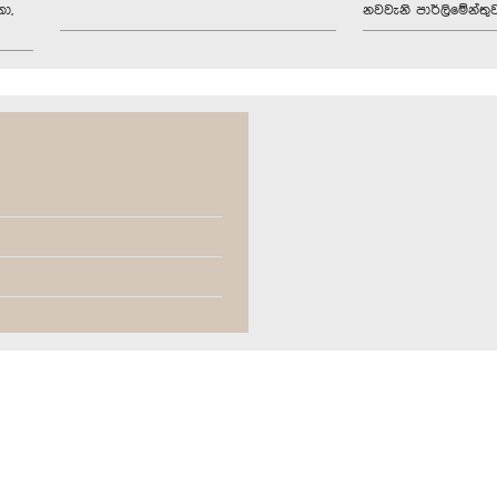
ා,
නවවැනි පාර්ලිමේන්තු