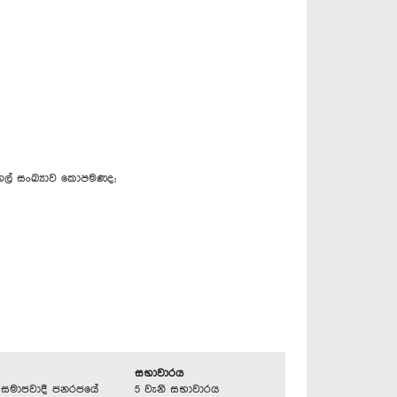
හල් සංඛ්‍යාව කොපමණද;
සභාවාරය
්‍රික සමාජවාදී ජනරජයේ
5 වැනි සභාවාරය