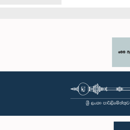
මෙම පි