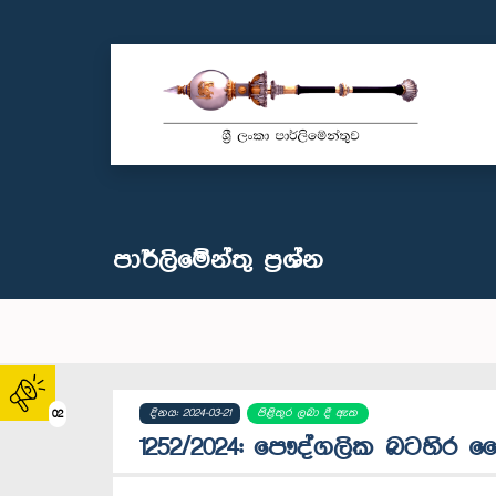
පාර්ලි‌මේන්තු‌ ප්‍රශ්න
දිනය: 2024-03-21
පිළිතුර ලබා දී ඇත
02
1252/2024: පෞද්ගලික බටහිර වෛද