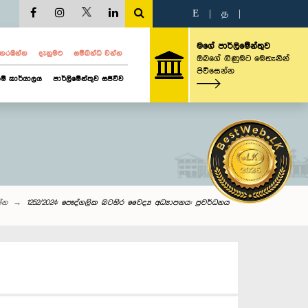
E
|
த
|
මගේ පාර්ලිමේන්තුව
ව නරඹන්න
දැනුමට
සම්බන්ධ වන්න
ඔබගේ ගිණුමට මෙතැනින්
පිවිසෙන්න
ම් කාර්යාලය
පාර්ලිමේන්තුව සජීවීව
ශ්න
1252/2024: පෞද්ගලික බටහිර වෛද්‍ය අධ්‍යාපනය: ප්‍රවර්ධනය