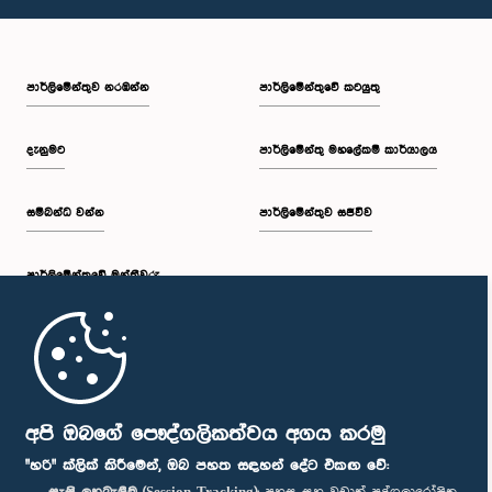
පාර්ලි‌මේන්තුව නරඹන්න
පාර්ලිමේන්තුවේ කටයුතු
දැනුමට
පාර්ලිමේන්තු මහලේකම් කාර්යාලය
සම්බන්ධ වන්න
පාර්ලිමේන්තුව සජීවීව
පාර්ලි‌මේන්තුවේ මන්ත්‍රීවරු
මුල් පිටුව
පාර්ලිමේන්තු ජංගම යෙදුම
අපි ඔබගේ පෞද්ගලිකත්වය අගය කරමු
"හරි" ක්ලික් කිරීමෙන්, ඔබ පහත සඳහන් දේට එකඟ වේ: