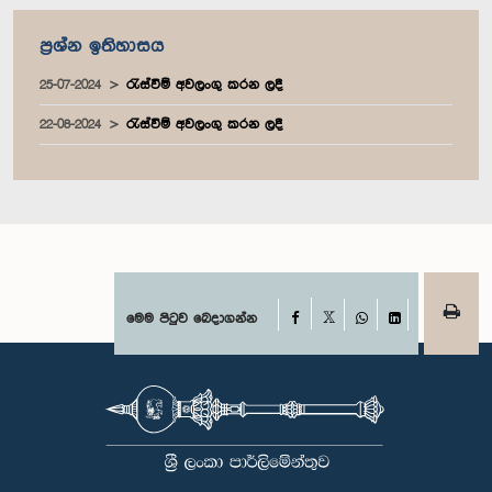
ප්‍රශ්න ඉතිහාසය
25-07-2024
රැස්වීම් අවලංගු කරන ලදී
22-08-2024
රැස්වීම් අවලංගු කරන ලදී
Facebook
මෙම පිටුව බෙදාගන්න
X
WhatsApp
LinkedIn