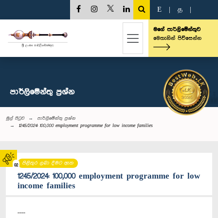
E
|
த
|
මගේ පාර්ලිමේන්තුව
මෙතැනින් පිවිසෙන්න
පාර්ලි‌මේන්තු‌ ප්‍රශ්න
මුල් පිටුව
පාර්ලි‌මේන්තු‌ ප්‍රශ්න
1245/2024: 100,000 employment programme for low income families
පිළිතුර ලබා දීමට ඇත
02
1245/2024: 100,000 employment programme for low
income families
----