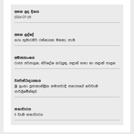
අසන ලද දිනය
2024-07-25
අසන ලද්දේ
ගරු කුමාරසිරි රත්නායක මහතා, පා.ම.
අමාත්‍යාංශය
රාජ්‍ය පරිපාලන, ස්වදේශ කටයුතු, පළාත් සභා හා පළාත් පාලන
ව්‍යවස්ථාදායකය
ශ්‍රී ලංකා ප්‍රජාතාන්ත්‍රික සමාජවාදී ජනරජයේ නවවැනි
පාර්ලිමේන්තුව
සභාවාරය
5 වැනි සභාවාරය