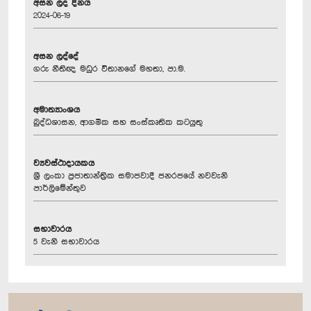
අසන ලද දිනය
2024-06-19
අසන ලද්දේ
ගරු නීතිඥ මධුර විතානගේ මහතා, පා.ම.
අමාත්‍යාංශය
බුද්ධශාසන, ආගමික සහ සංස්කෘතික කටයුතු
ව්‍යවස්ථාදායකය
ශ්‍රී ලංකා ප්‍රජාතාන්ත්‍රික සමාජවාදී ජනරජයේ නවවැනි
පාර්ලිමේන්තුව
සභාවාරය
5 වැනි සභාවාරය