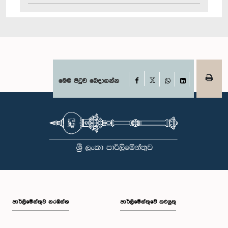
Facebook
මෙම පිටුව බෙදාගන්න
X
WhatsApp
LinkedIn
පාර්ලි‌මේන්තුව නරඹන්න
පාර්ලිමේන්තුවේ කටයුතු