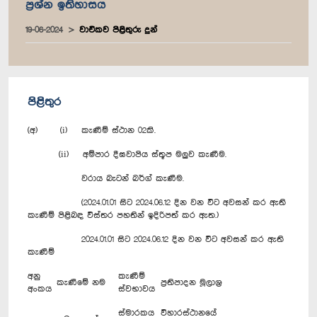
ප්‍රශ්න ඉතිහාසය
19-06-2024
වාචිකව පිළිතුරු දුන්
පිළිතුර
(අ) (i) කැණීම් ස්ථාන 02කි.
(ii) අම්පාර දීඝවාපිය ස්තූප මලුව කැණීම.
වරාය බැටන් බර්ග් කැණීම.
(2024.01.01 සිට 2024.06.12 දින වන විට අවසන් කර ඇති
කැණීම් පිළිබඳ විස්තර පහතින් ඉදිරිපත් කර ඇත.)
2024.01.01 සිට 2024.06.12 දින වන විට අවසන් කර ඇති
කැණීම්
අනු
කැණීම්
කැණීමේ නම
ප්‍රතිපාදන මූලාශ්‍ර
අංකය
ස්වභාවය
ස්මාරකය
විහාරස්ථානයේ