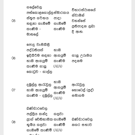
ගලේවෙල
විහාරස්ථානයේ
පත්කොළගොල්ල
ස්මාරකය
ස්වාමීන්
ස්තූප ගර්භය
පාදා
05
වහන්සේ
හඳුනා ගැනීමේ
ගැනීමේ
ප්‍රතිපාදන ලබා
කැණීම -
කැණීම
දී ඇත.
මාතලේ
පොදු වැසිකිළි
පද්ධතියක්
හානි
ඉදිකිරීම සඳහා
ඇගයුම්
ගාලු උරුමය
06
හානි ඇගයුම්
කැණීම
පදනම
කැණීම ගාලු
(AIA)
කොටුව - ගාල්ල
හානි
දඹුල්ල ඇරැවුල
ඇරැවුල
ඇගයුම්
07
හානි ඇගයුම්
හොටෙල් (පුද්)
කැණීම
කැණීම - දඹුල්ල
සමාගම
(AIA)
බණ්ඩාරවෙල
පල්ලිය කන්ද
ගලවා
ප්‍රාග් ඓතිහාසික
ගැනීමේ
බණ්ඩාරවෙල
08
භූමිය ගලවා
කැණීම්
නගර සභාව
ගැනීමේ කැණීම්
(AIA)