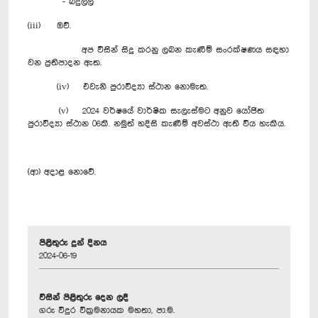
- බදුල්ල
(iii) ඔව්.
අප විසින් සිදු කරනු ලබන කැණීම් සංරක්ෂණය සඳහා
වන ප්‍රතිපාදන ඇත.
(iv) එවැනි පුරාවිද්‍යා ස්ථාන නොමැත.
(v) 2024 වර්ෂයේ වාර්ෂික සැලැස්මට අනුව යෝජිත
පුරාවිද්‍යා ස්ථාන 06කි. නමුත් හදිසි කැණීම් අවස්ථා ඇති විය හැකිය.
(ආ) අදාළ නොවේ.
පිළිතුරු දුන් දිනය
2024-06-19
විසින් පිළිතුරු දෙන ලදී
ගරු විදුර වික්‍රමනායක මහතා, පා.ම.