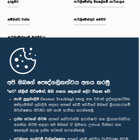
දැනුමට
පාර්ලිමේන්තු මහලේකම් කාර්යාලය
සම්බන්ධ වන්න
පාර්ලිමේන්තුව සජීවීව
පාර්ලි‌මේන්තුවේ මන්ත්‍රීවරු
මුල් පිටුව
පාර්ලිමේන්තු ජංගම යෙදුම
අපි ඔබගේ පෞද්ගලිකත්වය අගය කරමු
"හරි" ක්ලික් කිරීමෙන්, ඔබ පහත සඳහන් දේට එකඟ වේ:
සැසි ලුහුබැඳීම (Session Tracking):
පහසු සහ වඩාත් පුද්ගලාරෝපිත
අත්දැකීමක් ලබාදීම සඳහා අපගේ වෙබ් අඩවියේ ඔබගේ ක්‍රියාකාරකම්
නිරීක්ෂණය කිරීමට අපි සැසි භාවිතා කරන්නෙමු.
අප හා සම්බන්ධ වී සිටින්න :
දත්ත සටහන් කිරීම:
අපගේ සේවාවන්හි ආරක්ෂාව සහ ක්‍රියාකාරීත්වය
සහතික කිරීම සඳහා අපි ඔබගේ IP ලිපිනය, උපාංග විස්තර සහ
අනෙකුත් අදාළ දත්ත සටහන් කරගන්නෙමු.
සම්මාන
පරිශීලක හැසිරීම් විශ්ලේෂණය:
අපගේ වෙබ් අඩවිය වැඩිදියුණු කිරීම