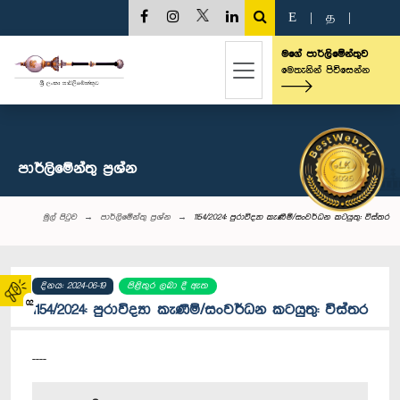
E
|
த
|
මගේ පාර්ලිමේන්තුව
මෙතැනින් පිවිසෙන්න
පාර්ලි‌මේන්තු‌ ප්‍රශ්න
මුල් පිටුව
පාර්ලි‌මේන්තු‌ ප්‍රශ්න
1154/2024: පුරාවිද්‍යා කැණීම්/සංවර්ධන කටයුතු: විස්තර
දිනය: 2024-06-19
පිළිතුර ලබා දී ඇත
02
1154/2024: පුරාවිද්‍යා කැණීම්/සංවර්ධන කටයුතු: විස්තර
----