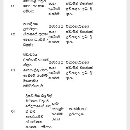
සමංගල ස්තූප
පාදා
ස්වාමීන් වහන්සේ
01
මළුව කැණීම -
ගැනීමේ
ප්‍රතිපාදන ලබා දී
අම්පාර
කැණීම
ඇත.
නාගදීපය
ස්මාරකය
විහාරස්ථානයේ
පුරාවිද්‍යා
පාදා
ස්වාමීන් වහන්සේ
02
ස්ථානයේ ප්‍රතිමා
ගැනීමේ
ප්‍රතිපාදන ලබා දී
ගෘහය කැණීම -
කැණීම
ඇත.
බදුල්ල
ඔවාගිරිය
රජමහාවිහාරයේ
ස්මාරකය
විහාරස්ථානයේ
ස්තූප
පාදා
ස්වාමින් වහන්සේ
03
ගොඩැල්ල පාදා
ගැනීමේ
ප්‍රතිපාදන ලබා දී
ගැනීමේ කැණීම්
කැණීම
ඇත.
ව්‍යාපෘතිය -
හම්බන්තොට
දීඝවාපිය ඔලුවිල්
මාර්ගය වතුරට
හානි
සේදීයාමෙන් මතු
ඇගයුම්
භාණ්ඩාගාර
04
වූ ගල්
කැණීම
ප්‍රතිපාදන
ඇතුරුමෙහි
(AIA)
පර්යේෂණ
කැණීම - අම්පාර