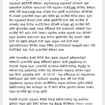
ජලාශයේ ඉදිකිරීම් නිමකර, හඳපානාගල ජලාශයේ ධාරිතාව තුන්
ගුණයකින් වැඩිවන ආකාරයට එම ජලාශය වැඩිදියුණු කිරීමද නිමකර,
මෙහි වම් ඇළ/දකුණු ඇළ යටතේ වගා ඉඩම් සංවර්ධනය කිරීමටත්,
ඒ යටතේ දැනටමත් ජලය ලබා දීමත් ඉටු කරමින් සිටින අතර, කුඩා
ඔය ජලාශයේ සියයට 95ක් පමණ ඉදිකිරීම් වැඩ නිම කරමින්, ඒ
යටතේද ඇළ මාර්ග සංවර්ධනය කිරීමේ කටයුතු ඉටු කරමින් සිටී.
මෙම ක්‍රියාවලිය තුළදී පහළ නිම්නයේ එක් කන්නයක් පමණක් වගා
කරමින් සිටි කුඩා වැව් 108කට යල/මහ කන්න දෙකම වගා කිරීමට
ජලය ලැබෙන ආකාරයට ඇළ මාර්ග ඉදිකිරීමද සිදු කෙරේ. මෙම
වැව් 108 තුළින් අබලන් වැව් ලෙස හඳුනා ගත් වැව් 58ක්
පුනරුත්ථාපනය කිරීමද පහළ නිම්න සංවර්ධනයට ඇතුළත් අතර, එම
වැව්වලින් 46ක වැඩ දැනටමත් නිමකර ඇත.
මෙම ව්‍යාපෘතිය දියත් කිරීම නිසා ඉහත සඳහන් ප්‍රතිලාභවලට
අමතරව දැනටමත් ඉහළ නිම්නයේ ඉදිකර ඇති පුහුල්පොල හා
ඩයරබා ජලාශ දෙක උපයෝගි කරගෙන බණ්ඩාරවෙල, බදුල්ල හා
මොනරාගල ප්‍රදේශවල පානීය ජල අවශ්‍යතා සඳහාද අවශ්‍ය ජලය
ඝන මීටර් දසලක්ෂ 39ක් - 39 MCM - ජල සම්පාදන හා ජලාපවහන
මණ්ඩලයට ලබා දීමට හැකියාව ලැබෙනු ඇත. මේ වන විටත්
පුහුල්පොල ජලාශය හරහා ඇටම්පිටිය ජලාශ යෝජනා ක්‍රමය මඟින්
බණ්ඩාරවෙල මහ රෝහලට හා ඒ අවට සිටින ප්‍රජාවට අවශ්‍ය පානීය
ජලය සැපයීම ඉටු කරනු ලබයි.
එසේම ඩයරබා ජලාශය මඟින් විසල් බණ්ඩාරවෙල ජල යෝජනා
ක්‍රමයට ජලය ලබා දීමට අවශ්‍ය ජල මූලාශ්‍ර නිර්මිතය. (Water intake