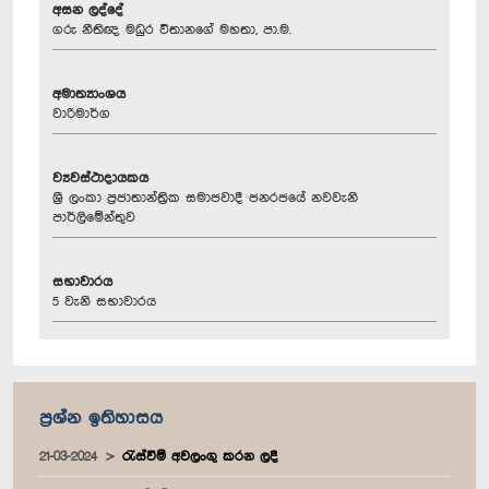
අසන ලද්දේ
ගරු නීතිඥ මධුර විතානගේ මහතා, පා.ම.
අමාත්‍යාංශය
වාරිමාර්ග
ව්‍යවස්ථාදායකය
ශ්‍රී ලංකා ප්‍රජාතාන්ත්‍රික සමාජවාදී ජනරජයේ නවවැනි
පාර්ලිමේන්තුව
සභාවාරය
5 වැනි සභාවාරය
ප්‍රශ්න ඉතිහාසය
21-03-2024
රැස්වීම් අවලංගු කරන ලදී