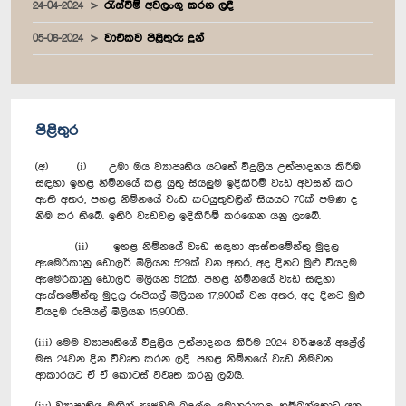
24-04-2024
රැස්වීම් අවලංගු කරන ලදී
05-06-2024
වාචිකව පිළිතුරු දුන්
පිළිතුර
(අ) (i) උමා ඔය ව්‍යාපෘතිය යටතේ විදුලිය උත්පාදනය කිරීම
සඳහා ඉහළ නිම්නයේ කළ යුතු සියලුම ඉදිකිරීම් වැඩ අවසන් කර
ඇති අතර, පහළ නිම්නයේ වැඩ කටයුතුවලින් සියයට 70ක් පමණ ද
නිම කර තිබේ. ඉතිරි වැඩවල ඉදිකිරීම් කරගෙන යනු ලැබේ.
(ii) ඉහළ නිම්නයේ වැඩ සඳහා ඇස්තමේන්තු මුදල
ඇමෙරිකානු ඩොලර් මිලියන 529ක් වන අතර, අද දිනට මුළු වියදම
ඇමෙරිකානු ඩොලර් මිලියන 512කි. පහළ නිම්නයේ වැඩ සඳහා
ඇස්තමේන්තු මුදල රුපියල් මිලියන 17,900ක් වන අතර, අද දිනට මුළු
වියදම රුපියල් මිලියන 15,900කි.
(iii) මෙම ව්‍යාපෘතියේ විදුලිය උත්පාදනය කිරීම 2024 වර්ෂයේ අප්‍රේල්
මස 24වන දින විවෘත කරන ලදී. පහළ නිම්නයේ වැඩ නිමවන
ආකාරයට ඒ ඒ කොටස් විවෘත කරනු ලබයි.