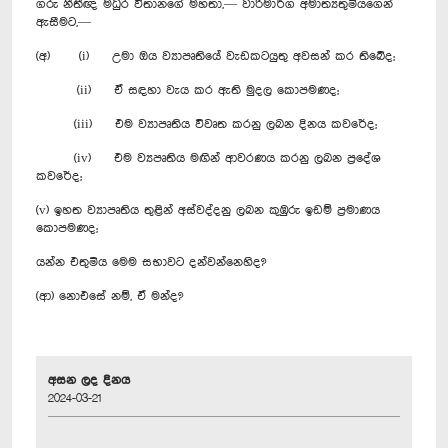
ගරු නීතීඥ මධුර විතානගේ මහතා,— වාරිමාර්ග අමාත්‍යතුමියගෙන්
ඇසීමට,—
(අ) (i) උමා ඔය ව්‍යාපෘතියේ වැඩකටයුතු අවසන් කර තිබේද;
(ii) ඒ සඳහා වැය කර ඇති මුදල කොපමණද;
(iii) එම ව්‍යාපෘතිය විවෘත කරනු ලබන දිනය කවරේද;
(iv) එම ව්‍යපෘතිය මඟින් ආවරණය කරනු ලබන ප්‍රදේශ
කවරේද;
(v) ඉහත ව්‍යාපෘතිය තුළින් අස්වද්දනු ලබන කුඹුරු ඉඩම් ප්‍රමාණය
කොපමණද;
යන්න එතුමිය මෙම සභාවට දන්වන්නෙහිද?
(ආ) නොඑසේ නම්, ඒ මන්ද?
අසන ලද දිනය
2024-03-21