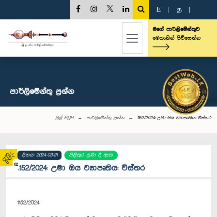
E
|
த
|
මගේ පාර්ලිමේන්තුව
මෙතැනින් පිවිසෙන්න
පාර්ලි‌මේන්තු‌ ප්‍රශ්න
මුල් පිටුව
පාර්ලි‌මේන්තු‌ ප්‍රශ්න
1152/2024: උමා ඔය ව්‍යාපෘතිය: විස්තර
දිනය: 2024-03-21
පිළිතුර ලබා දී ඇත
02
1152/2024: උමා ඔය ව්‍යාපෘතිය: විස්තර
1152/2024