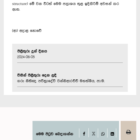
structure) මේ වන විටත් මෙම ජලාශය තුළ ඉදිකිරීම් අවසන් කර
ඇත.
(ආ) අදාළ නොවේ
පිළිතුරු දුන් දිනය
2024-06-05
විසින් පිළිතුරු දෙන ලදී
ගරු නීතිඥ පවිත්‍රාදේවී වන්නිආරච්චි මහත්මිය, පා.ම.
Facebook
මෙම පිටුව බෙදාගන්න
X
WhatsApp
LinkedIn