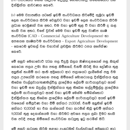
(iv) ව්‍යාපෘතිය මඟින් ඍජුවම බදුල්ල, මොනරාගල, හම්බන්තොට යන
දිස්ත්‍රික්ක ආවරණය කෙරේ.
(v) මෙම ව්‍යාපෘතිය යටතේ ඉඩම් සංවර්ධනය කිරීමේදී කුඹුරු ඉඩම්
ලෙස සංවර්ධනය කිරීම වෙනුවට වගා ඉඩම් ලෙස සංවර්ධනය කිරීම
ප්‍රධාන අරමුණක් වන අතර, එම වගා ඉඩම් තුළ වී වගා කිරීම් ද කළ
හැකි වන අතර, එසේ වුවත් මෙම වගා ඉඩම් තුළ වාණිජ කෘෂි
සංවර්ධන (CAD - Commercial Agriculture Development) හා
අපනයන කෘෂිකර්ම සංවර්ධනය - Export Agriculture Development
- කෙරෙහි ඉවහල් වන වගාවන් ප්‍රචලිත කිරීමට රජය අපේක්ෂා
කෙරේ.
මේ අනුව මෙගාවොට් 120ක ජල විදුලි බලය නිෂ්පාදනයෙන් පසු නිකුත්
කෙරෙන ජලය උමා ඔය පහළ නිම්නයේ, එනම් කිරිඳි ඔය‍ ද්‍රෝණිය තුළ
අලුතින් තැනීම් කර ඇති අලිකොට ආර ජලාශයට ලැබීමෙන් පසු එම
ජලය උපයෝගී කරගෙන පහළ නිම්නයේ මොනරාගල දිස්ත්‍රික්කය තුළ
තිබෙන වැල්ලවාය/තණමල්විල ප්‍රාදේශීය ලේකම් කාර්යාලවලට අයත්
වගා ඉඩම් සහ බදුල්ල දිස්ත්‍රික්කය තුළ තිබෙන හල්දුම්මුල්ල ප්‍රාදේශීය
ලේකම් කාර්යාලවලට අයත් වගා ඉඩම් මෙන්ම හම්බන්තොට
දිස්ත්‍රික්කය තුළ තිබෙන ප්‍රාදේශීය ලේකම් කාර්යාලවලට අයත් ඉඩම්
වශයෙන් සම්පූර්ණ වගා බිම් අක්කර 21,000ක්, එනම් අලුතින් ඉඩම්
අක්කර 10,000ක් හා එක කන්නයක් වගා කරමින් තිබූ ඉඩම් අක්කර
11,000ක් තුළ දෙකන්නයම වගා කිරීමට අවශ්‍ය ජලය ලබා දීමට හැකි
වන පරිදි පහළ නිම්නයේ සංවර්ධන කටයුතු ඉටු කරමින් සිටී.
මේ අනුව කටයුතු කිරීම සඳහා දැනටමත් වැල්ලවායේ අලිකොට ආර