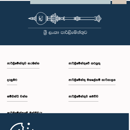
පාර්ලි‌මේන්තුව නරඹන්න
පාර්ලිමේන්තුවේ කටයුතු
දැනුමට
පාර්ලිමේන්තු මහලේකම් කාර්යාලය
සම්බන්ධ වන්න
පාර්ලිමේන්තුව සජීවීව
පාර්ලි‌මේන්තුවේ මන්ත්‍රීවරු
මුල් පිටුව