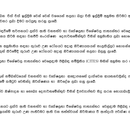
් එක් ඉල්ලීම වෙන් වෙන් වශයෙන් සලකා බලා එකී ඉල්ලීම් අනුමත කිරීමට අදාළ
වසර ලබා දීමට කටයුතු කරනු ලැබේ.
තර්ජනයට ලක්ව ඇති වනසත්ව හා වෘක්ෂලතා විශේෂවල ජාත්‍යන්තර වෙළෙඳාම 
නය කිරීම සඳහා වනජීවී සංරක්ෂණ දෙපාර්තමේන්තුව විසින් අනුමැතිය ලබා නොද
දෙන අනුමැතිය සඳහා කුරුළු උණ රෝගයට අදාළ නිර්ණායකයන් සැලකිල්ලට නොගන්න
කුත් කිරීමේදී කුරුළු උණ රෝගයට අදාළ නිර්ණායකයන් සලකා බලනු ලැබේ.
ා විශේෂවල ජාත්‍යන්තර වෙළෙඳාම පිළිබඳ සම්මුතිය (CITES) මඟින් අනුමත කර 
් සම්බන්ධයෙන් වනසත්ව හා වෘක්ෂලතා ආඥාපනතේ දැක්වෙන ආයතනවලින්ද පරිසර 
ිරීමේ කමිටුව වෙතින්ද නිරීක්ෂණය හා නිර්දේශ ලබා ගනු ලැබේ.
ව නිෂ්පාදන හා සෞඛ්‍ය දෙපාර්තමේන්තුව විසින් දීපව්‍යාප්තව සිදු කරන සොයාබැල
යට ලක්ව ඇති වනසත්ව හා වෘක්ෂලතා විශේෂවල ජාත්‍යන්තර වෙළඳාම පිළිබඳ සම
ිශ්‍රයන්හි කුරුළු උණ පැතිරීමට ඇති වන තත්ත්වයන් නිර්මාණය වී ඇත්දැයි පරීක්ෂා 