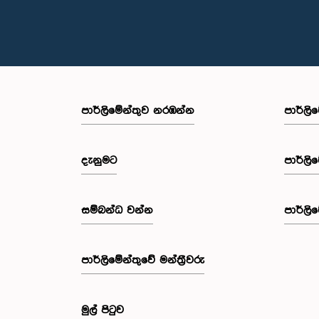
පාර්ලි‌මේන්තුව නරඹන්න
පාර්ලි
දැනුමට
පාර්ලි
සම්බන්ධ වන්න
පාර්ලි
පාර්ලි‌මේන්තුවේ මන්ත්‍රීවරු
මුල් පිටුව