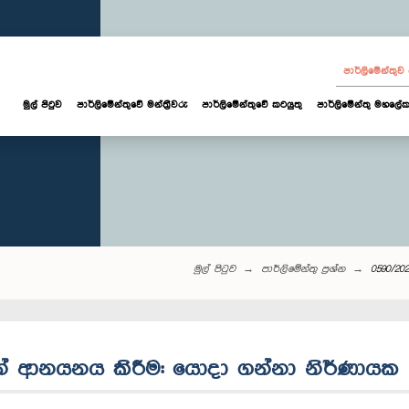
පාර්ලි‌මේන්තු
මුල් පිටුව
පාර්ලි‌මේන්තුවේ මන්ත්‍රීවරු
පාර්ලිමේන්තුවේ කටයුතු
පාර්ලිමේන්තු මහලේක
මුල් පිටුව
පාර්ලි‌මේන්තු‌ ප්‍රශ්න
0590/20
ල්ලන් ආනයනය කිරීම: යොදා ගන්නා නිර්ණායක