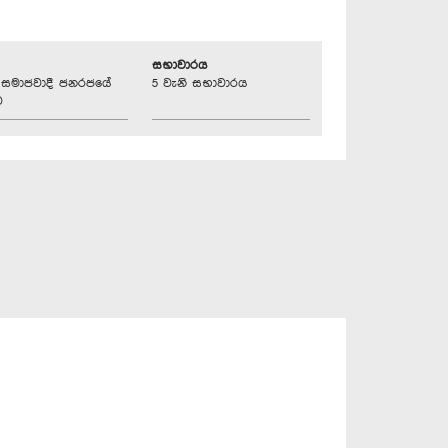
සභාවාරය
්‍රික සමාජවාදී ජනරජයේ
5 වැනි සභාවාරය
ව