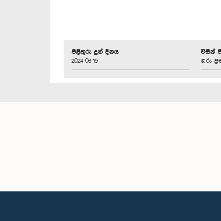
පිළිතුරු දුන් දිනය
විසින් 
2024-06-19
ගරු ප්