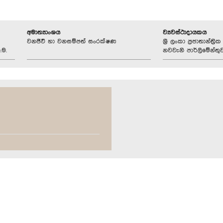
අමාත්‍යාංශය
ව්‍යවස්ථාදායකය
වනජීවී හා වනසම්පත් සංරක්ෂණ
ශ්‍රී ලංකා ප්‍රජාතාන්ත
.ම.
නවවැනි පාර්ලිමේන්තු