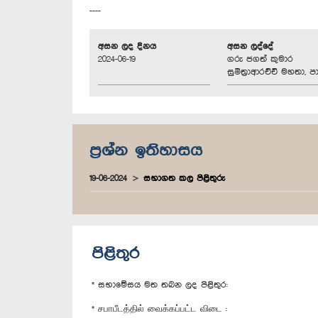
----
අසන ලද දිනය
අසන ලද්දේ
2024-06-19
ගරු ජගත් කුමාර
සුමිත්‍රාආරච්චි මහතා, පා
ප්‍රශ්න ඉතිහාසය
19-06-2024
සභාගත කල පිළිතුරු
පිළිතුර
* සභාමේසය මත තබන ලද පිළිතුර:
* சபாபீடத்தில் வைக்கப்பட்ட விடை :