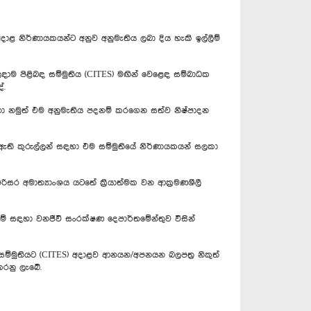
 නිර්ණායකයන්ට අනුව අනුමැතිය ලබා දිය හැකි ඉල්ලීම්
පිළිබඳ සම්මුතිය (CITES) මඟින් වෙළෙඳ සම්බාධක
ේ.
ා නමුත් එම අනුමැතිය පදනම් කරගෙන සත්ව නිෂ්පාදන
ඇති කුරුල්ලන් සඳහා එම සම්මුතියේ නිර්ණායකයන් සලකා
අමාත්‍යාංශය යටතේ ක්‍රියාත්මක වන ආක්‍රමණශීලී
ීම් සඳහා වනජීවී සංරක්ෂණ දෙපාර්තමේන්තුව විසින්
්මුතියට (CITES) අදාළව ආනයන/අපනයන බලපත්‍ර නිකුත්
කරනු ලැබේ.