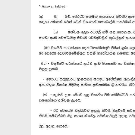
* Answer tabled:
(අ) (i) ඔව්. මෙරටට පක්ෂීන් ආනයනය කිරීමට ලැබෙන එක
සඳහා පමණක් වෙන් වෙන් වශයෙන් කොන්දේසි පනවමින් අ
(ii) නිශ්චිත ලෙස රටවල් නම් කළ නොහැක. වඳවීමේ 
පනවා ඇති අවස්ථාවල එවැනි රටවල්වලින් කුරුල්ලන් ආනය
(iii) වනජීවී සංරක්ෂණ දෙපාර්තමේන්තුව විසින් ලබා 
හා සෞඛ්‍ය දෙපාර්තමේන්තුව විසින් නිරෝධායන සහතික නි
(iv) • වඳවීමේ තර්ජනයට ලක්ව ඇති වනසත්ව හා වෘක්ෂලත
බලනු ලැබේ.
• මෙරටට පළමුවරට ආනයනය කිරීමට අපේක්ෂිත කුරුල්ලන
ආගන්තුක විශේෂ පිළිබඳ ජාතික ප්‍රතිපත්තිය ක්‍රියාත්මක ක
(v) • කුරුළු උණ මෙරට තුළ ව්‍යාප්ත වීම සම්බන්ධව සත්
සහයෝගය දක්වනු ලැබේ.
• ඊට අමතරව නිලධාරින් පුහුණු කිරීම, වඳවීමේ තර්ජන
කිරීම සම්බන්ධව සිදු කරන ක්ෂේත්‍ර පරීක්ෂාවලදී අදාළ පර
(ආ) අදාළ නොවේ.