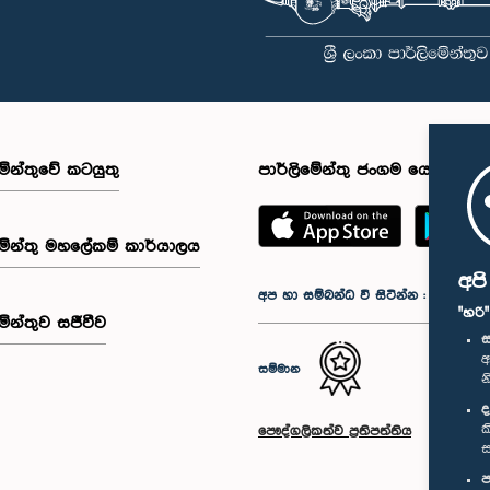
මේන්තුවේ කටයුතු
පාර්ලිමේන්තු ජංගම යෙදුම
මේන්තු මහලේකම් කාර්යාලය
අප
අප හා සම්බන්ධ වී සිටින්න :
"හරි
මේන්තුව සජීවීව
ස
අ
සම්මාන
න
ද
ක
පෞද්ගලිකත්ව ප්‍රතිපත්තිය
ස
ප