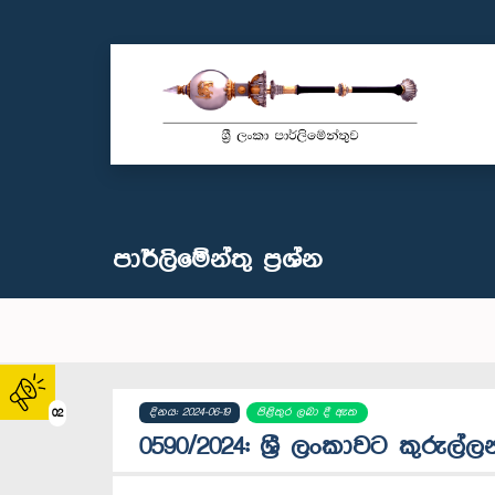
පාර්ලි‌මේන්තු‌ ප්‍රශ්න
දිනය: 2024-06-19
පිළිතුර ලබා දී ඇත
02
0590/2024: ශ්‍රී ලංකාවට කුරු