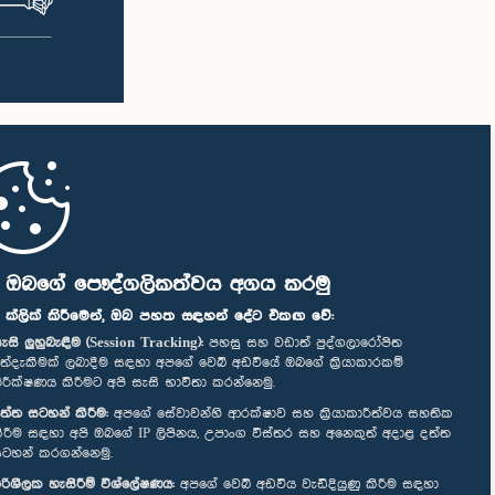
ි ඔබගේ පෞද්ගලිකත්වය අගය කරමු
" ක්ලික් කිරීමෙන්, ඔබ පහත සඳහන් දේට එකඟ වේ:
ැසි ලුහුබැඳීම (Session Tracking):
පහසු සහ වඩාත් පුද්ගලාරෝපිත
ත්දැකීමක් ලබාදීම සඳහා අපගේ වෙබ් අඩවියේ ඔබගේ ක්‍රියාකාරකම්
ිරීක්ෂණය කිරීමට අපි සැසි භාවිතා කරන්නෙමු.
ත්ත සටහන් කිරීම:
අපගේ සේවාවන්හි ආරක්ෂාව සහ ක්‍රියාකාරීත්වය සහතික
ිරීම සඳහා අපි ඔබගේ IP ලිපිනය, උපාංග විස්තර සහ අනෙකුත් අදාළ දත්ත
ටහන් කරගන්නෙමු.
රිශීලක හැසිරීම් විශ්ලේෂණය:
අපගේ වෙබ් අඩවිය වැඩිදියුණු කිරීම සඳහා