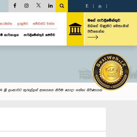
E
|
த
|
මගේ පාර්ලිමේන්තුව
ව නරඹන්න
දැනුමට
සම්බන්ධ වන්න
ඔබගේ ගිණුමට මෙතැනින්
පිවිසෙන්න
ම් කාර්යාලය
පාර්ලිමේන්තුව සජීවීව
24: ශ්‍රී ලංකාවට කුරුල්ලන් ආනයනය කිරීම: යොදා ගන්නා නිර්ණායක