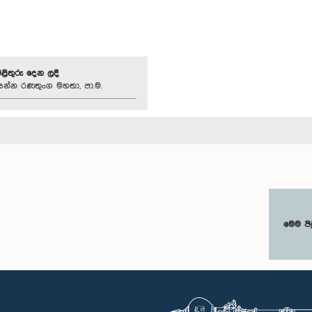
පිළිතුරු දෙන ලදී
‍රසන්න රණතුංග මහතා, පා.ම.
මෙම පි