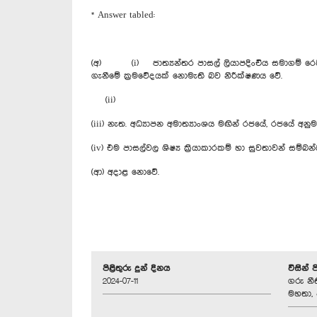
* Answer tabled:
(අ) (i) ජාත්‍යන්තර පාසල් ලියාපදිංචිය සමාගම් රෙජිස
ගැනීමේ ක්‍රමවේදයක් නොමැති බව නිරීක්ෂණය වේ.
(ii)
(iii) නැත. අධ්‍යාපන අමාත්‍යාංශය මඟින් රජයේ, රජයේ අනු
(iv) එම පාසල්වල ශිෂ්‍ය ක්‍රියාකාරකම් හා සුවතාවන් සම්
(ආ) අදාළ නොවේ.
පිළිතුරු දුන් දිනය
විසින් 
2024-07-11
ගරු නීත
මහතා, 