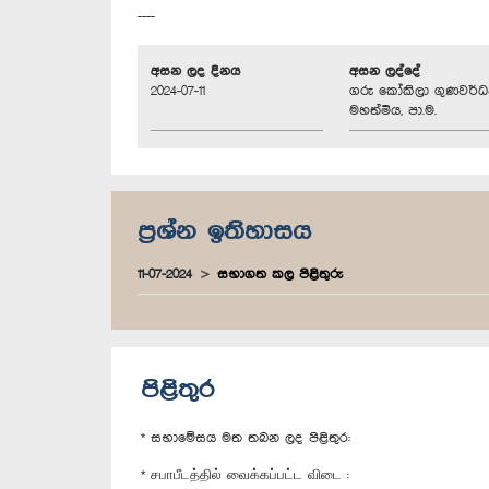
----
අසන ලද දිනය
අසන ලද්දේ
2024-07-11
ගරු කෝකිලා ගුණවර්
මහත්මිය, පා.ම.
ප්‍රශ්න ඉතිහාසය
11-07-2024
සභාගත කල පිළිතුරු
පිළිතුර
* සභාමේසය මත තබන ලද පිළිතුර:
* சபாபீடத்தில் வைக்கப்பட்ட விடை :