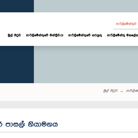
පාර්ලි‌මේන්තු
මුල් පිටුව
පාර්ලි‌මේන්තුවේ මන්ත්‍රීවරු
පාර්ලිමේන්තුවේ කටයුතු
පාර්ලිමේන්තු මහලේක
මුල් පිටුව
පාර්ලි‌මේ
්තර පාසල්: නියාමනය