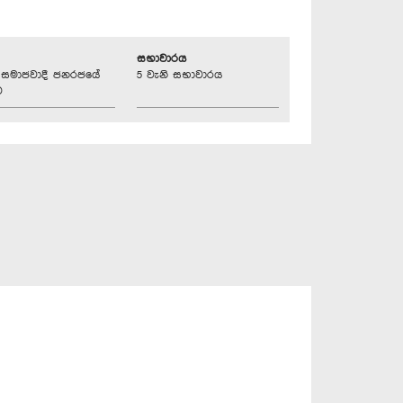
සභාවාරය
්‍රික සමාජවාදී ජනරජයේ
5 වැනි සභාවාරය
ව