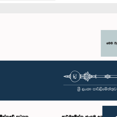
මෙම පි