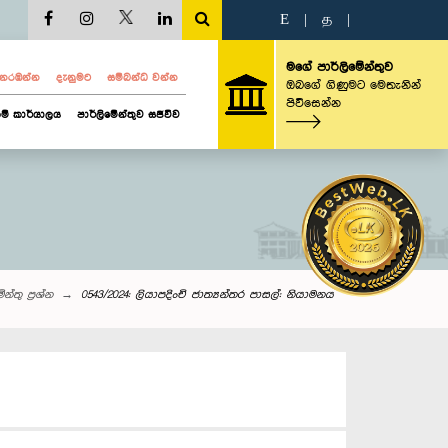
E
|
த
|
මගේ පාර්ලිමේන්තුව
ව නරඹන්න
දැනුමට
සම්බන්ධ වන්න
ඔබගේ ගිණුමට මෙතැනින්
පිවිසෙන්න
ම් කාර්යාලය
පාර්ලිමේන්තුව සජීවීව
න්තු‌ ප්‍රශ්න
0543/2024: ලියාපදිංචි ජාත්‍යන්තර පාසල්: නියාමනය