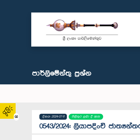
පාර්ලි‌මේන්තු‌ ප්‍රශ්න
දිනය: 2024-07-11
පිළිතුර ලබා දී ඇත
02
0543/2024: ලියාපදිංචි ජාත්‍යන