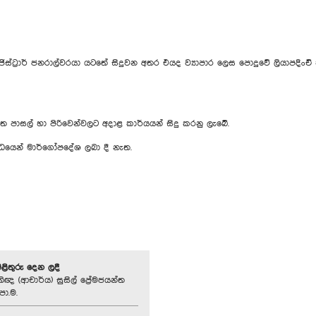
්ට්‍රාර් ජනරාල්වරයා යටතේ සිදුවන අතර එයද ව්‍යාපාර ලෙස පොදුවේ ලියාපදිංච
මත පාසල් හා පිරිවෙන්වලට අදාළ කාර්යයන් සිදු කරනු ලැබේ.
බන්ධයෙන් මාර්ගෝපදේශ ලබා දී නැත.
පිළිතුරු දෙන ලදී
ිඥ (ආචාර්ය) සුසිල් ප්‍රේමජයන්ත
පා.ම.