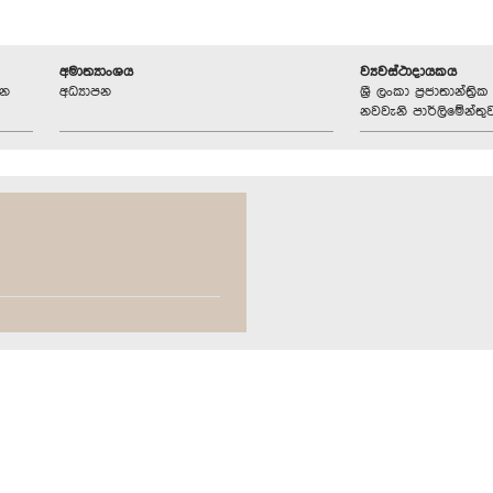
අමාත්‍යාංශය
ව්‍යවස්ථාදායකය
ධන
අධ්‍යාපන
ශ්‍රී ලංකා ප්‍රජාතාන්ත
නවවැනි පාර්ලිමේන්තු