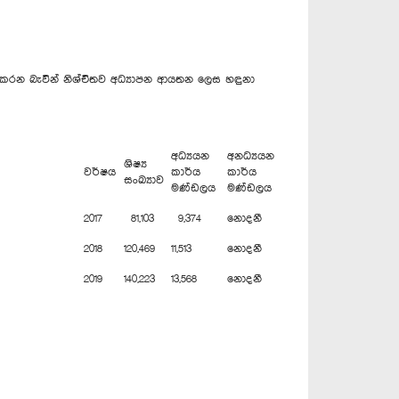
ි කරන බැවින් නිශ්චිතව අධ්‍යාපන ආයතන ලෙස හඳුනා
අධ්‍යයන
අනධ්‍යයන
ශිෂ්‍ය
වර්ෂය
කාර්ය
කාර්ය
සංඛ්‍යාව
මණ්ඩලය
මණ්ඩලය
2017
81,103
9,374
නොදනී
2018
120,469
11,513
නොදනී
2019
140,223
13,568
නොදනී