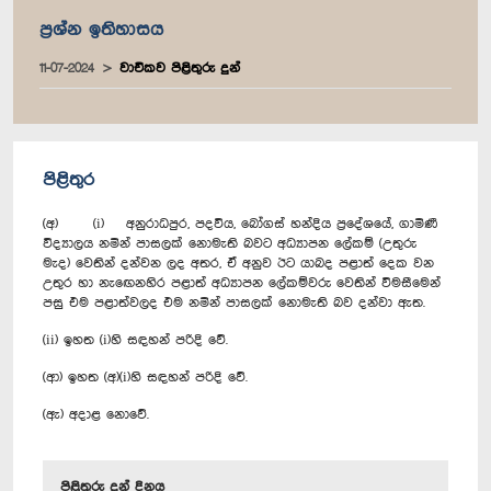
ප්‍රශ්න ඉතිහාසය
11-07-2024
වාචිකව පිළිතුරු දුන්
පිළිතුර
(අ) (i) අනුරාධපුර, පදවිය, බෝගස් හන්දිය ප්‍රදේශයේ, ගාමිණී
විද්‍යාලය නමින් පාසලක් නොමැති බවට අධ්‍යාපන ලේකම් (උතුරු
මැද) වෙතින් දන්වන ලද අතර, ඒ අනුව ඊට යාබද පළාත් දෙක වන
උතුර හා නැ‍ඟෙනහිර පළාත් අධ්‍යාපන ලේකම්වරු වෙතින් විමසීමෙන්
පසු එම පළාත්වලද එම නමින් පාසලක් නොමැති බව දන්වා ඇත.
(ii) ඉහත (i)හි සඳහන් පරිදි වේ.
(ආ) ඉහත (අ)(i)හි සඳහන් පරිදි වේ.
(ඇ) අදාළ නොවේ.
පිළිතුරු දුන් දිනය