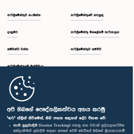
පාර්ලි‌මේන්තුව නරඹන්න
පාර්ලිමේන්තුවේ කටයුතු
දැනුමට
පාර්ලිමේන්තු මහලේකම් කාර්යාලය
සම්බන්ධ වන්න
පාර්ලිමේන්තුව සජීවීව
පාර්ලි‌මේන්තුවේ මන්ත්‍රීවරු
මුල් පිටුව
පාර්ලිමේන්තු ජංගම යෙදුම
අපි ඔබගේ පෞද්ගලිකත්වය අගය කරමු
"හරි" ක්ලික් කිරීමෙන්, ඔබ පහත සඳහන් දේට එකඟ වේ:
සැසි ලුහුබැඳීම (Session Tracking):
පහසු සහ වඩාත් පුද්ගලාරෝපිත
අත්දැකීමක් ලබාදීම සඳහා අපගේ වෙබ් අඩවියේ ඔබගේ ක්‍රියාකාරකම්