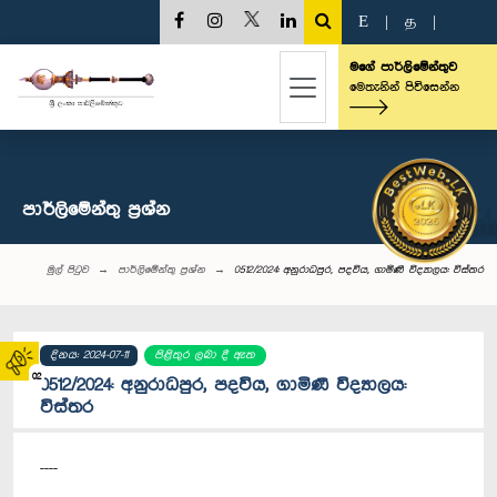
E
|
த
|
මගේ පාර්ලිමේන්තුව
මෙතැනින් පිවිසෙන්න
පාර්ලි‌මේන්තු‌ ප්‍රශ්න
මුල් පිටුව
පාර්ලි‌මේන්තු‌ ප්‍රශ්න
0512/2024: අනුරාධපුර, පදවිය, ගාමිණී විද්‍යාලය: විස්තර
දිනය: 2024-07-11
පිළිතුර ලබා දී ඇත
02
0512/2024: අනුරාධපුර, පදවිය, ගාමිණී විද්‍යාලය:
විස්තර
----