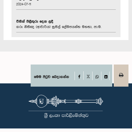
2024-07-11
විසින් පිළිතුරු දෙන ලදී
ගරු නීතිඥ (ආචාර්ය) සුසිල් ප්‍රේමජයන්ත මහතා, පා.ම.
Facebook
මෙම පිටුව බෙදාගන්න
X
WhatsApp
LinkedIn