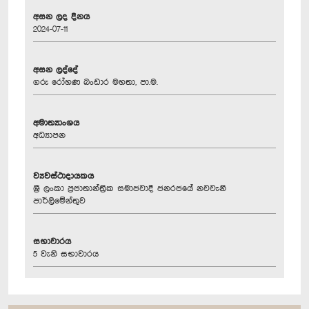
අසන ලද දිනය
2024-07-11
අසන ලද්දේ
ගරු රෝහණ බංඩාර මහතා, පා.ම.
අමාත්‍යාංශය
අධ්‍යාපන
ව්‍යවස්ථාදායකය
ශ්‍රී ලංකා ප්‍රජාතාන්ත්‍රික සමාජවාදී ජනරජයේ නවවැනි
පාර්ලිමේන්තුව
සභාවාරය
5 වැනි සභාවාරය