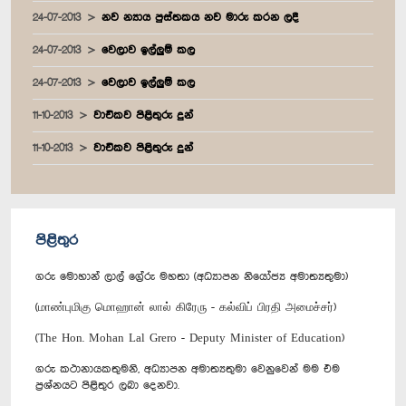
24-07-2013
නව න්‍යාය පුස්තකය නව මාරු කරන ලදී
24-07-2013
වෙලාව ඉල්ලුම් කල
24-07-2013
වෙලාව ඉල්ලුම් කල
11-10-2013
වාචිකව පිළිතුරු දුන්
11-10-2013
වාචිකව පිළිතුරු දුන්
පිළිතුර
ගරු මොහාන් ලාල් ග්‍රේරු මහතා (අධ්‍යාපන නියෝජ්‍ය අමාත්‍යතුමා)
(மாண்புமிகு மொஹான் லால் கிரேரு - கல்விப் பிரதி அமைச்சர்)
(The Hon. Mohan Lal Grero - Deputy Minister of Education)
ගරු කථානායකතුමනි, අධ්‍යාපන අමාත්‍යතුමා වෙනුවෙන් මම එම
ප්‍රශ්නයට පිළිතුර ලබා දෙනවා.