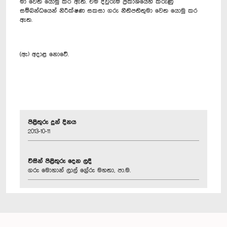
මා වෙත යොමු කර ඇත. එම දිවුරුම් ප්‍රකාශයෙහි කරුණු
සම්බන්ධයෙන් නිරීක්ෂණ සකසා ගරු නීතිපතිතුමා වෙත යොමු කර
ඇත.
(ඇ) අදාළ නොවේ.
පිළිතුරු දුන් දිනය
2013-10-11
විසින් පිළිතුරු දෙන ලදී
ගරු මොහාන් ලාල් ග්‍රේරු මහතා, පා.ම.