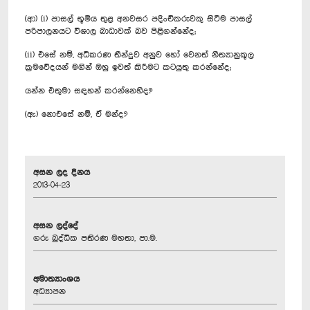
(ආ) (i) පාසල් භූමිය තුළ අනවසර පදිංචිකරුවකු සිටීම පාසල්
පරිපාලනයට විශාල බාධාවක් බව පිළිගන්නේද;
(ii) එසේ නම්, අධිකරණ තීන්දුව අනුව හෝ වෙනත් නීත්‍යානුකූල
ක්‍රමවේදයන් මගින් ඔහු ඉවත් කිරීමට කටයුතු කරන්නේද;
යන්න එතුමා සඳහන් කරන්නෙහිද?
(ඇ) නොඑසේ නම්, ඒ මන්ද?
අසන ලද දිනය
2013-04-23
අසන ලද්දේ
ගරු බුද්ධික පතිරණ මහතා, පා.ම.
අමාත්‍යාංශය
අධ්‍යාපන