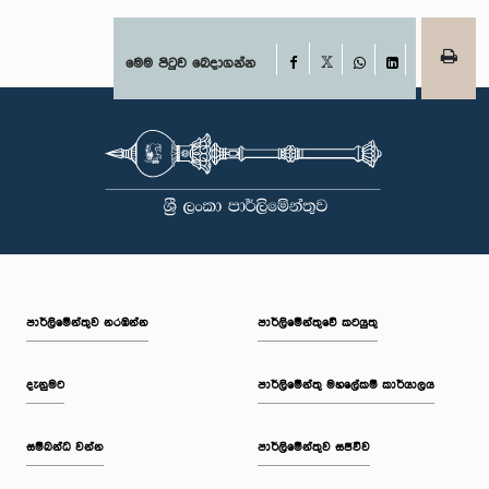
Facebook
මෙම පිටුව බෙදාගන්න
X
WhatsApp
LinkedIn
පාර්ලි‌මේන්තුව නරඹන්න
පාර්ලිමේන්තුවේ කටයුතු
දැනුමට
පාර්ලිමේන්තු මහලේකම් කාර්යාලය
සම්බන්ධ වන්න
පාර්ලිමේන්තුව සජීවීව