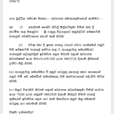
2459/’12
ගරු බුද්ධික පතිරණ මහතා,— අධ්‍යාපන අමාත්‍යතුමාගෙන් ඇසීමට,—
(අ) (i) සෙන්පති හෙන්රි ස්ටීල් ඕල්කට්තුමා විසින් 1890 දී
ආරම්භ කළ මහනුවර ශ්‍රී රාහුල විද්‍යාලයට අනුබද්ධව පේෂකර්ම
පාසලක් පවත්වාගෙන ගොස් ඇති බවත්;
(ii) වර්ෂ 1962 දී ඉහත පාසල රජයට පවරා ගැනීමෙන් පසුව
එහි පේෂකර්ම පාසලේ සේවය කළ ඊ. කැකුළාවල නමැත්තියට
පාසලෙහි දේපළවලින් ඉවත්වන ලෙස මධ්‍යම පළාත් අධ්‍යාපන
අධ්‍යක්ෂගේ අංක මපා/රා.ප.ච./293 දරන 1965.07.26 දිනැති ලිපියෙන්
දන්වා තිබූ බවත්;
(iii) කැකුළාවල නමැත්තිය ඒ අනුව කටයුතු නොකළ අතර ඇයගෙන්
පසුව එම්. ජේ. මෙන්ඩිස් නමැත්තෙකු එහි අනවසරයෙන් පදිංචිව සිටින
බවත්;
(iv) ඔහුට එරෙහිව මධ්‍යම පළාත් අධ්‍යාපන අධ්‍යක්ෂතුමා විසින් පැවරූ
අංක 75269 දරන නඩුවේ 1988.03.08 දිනැති තීන්දුව මගින් පාසල්
භූමියෙන් ඉවත්වන ලෙස කර ඇති නියෝගය අනුව ඔහු මෙතෙක්
කටයුතු කර නොමැති බවත්;
එතුමා දන්නෙහිද?