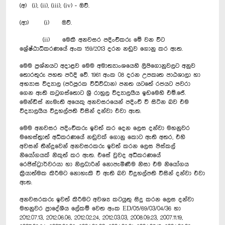
(අ) (i), (ii), (iii), (iv) - ඔව්.
(ආ‍) (i) ඔව්.
(ii) මෙකී අනවසර පදිංචිකරු මේ වන විට
ශ්‍රේෂ්ඨාධිකරණයේ අංක 159/2013 දරන නඩුව ගොනු කර ඇත.
මෙම ප්‍රශ්නයට අදාළව මෙම අමාත්‍යාංශයෙහි ලිපිගොනුවලට අනුව
තොරතුරු පහත පරිදි වේ. 1961 අංක 08 දරන උපකෘත පාඨශාලා හා
අභ්‍යාස විද්‍යාල (පරිපූරක විධිවිධාන) පනත යටතේ රජයට පවරා
ගෙන ඇති කටුගස්තොට ශ්‍රී රාහුල විද්‍යාලයීය ඉඩමෙහි එම්.ජේ.
මෙන්ඩිස් නැමැති අයෙකු අනවසරයෙන් පදිංචි වී සිටින බව එම
විද්‍යාලයීය විදුහල්පති විසින් දන්වා එවා ඇත.
මෙම අනවසර පදිංචිකරු ඉවත් කර දෙන ලෙස දන්වා මහනුවර
මහෙස්ත්‍රාත් අධිකරණයේ නඩුවක් ගොනු කොට ඇති අතර, එහි
අවසන් තීන්දුවෙන් අනවසරකරු ඉවත් කරන ලෙස පිස්කල්
නියෝගයක් නිකුත් කර ඇත. එසේ වුවද අධිකරණයේ
රෙජිස්ට්‍රාර්වරයා හා නිලධාරින් නොපැමිණීම නිසා එම නියෝගය
ක්‍රියාත්මක කිරීමට නොහැකි වී ඇති බව විදුහල්පති විසින් දන්වා එවා
ඇත.
අනවසරකරු ඉවත් කිරීමට අවශ්‍ය කටයුතු සිදු කරන ලෙස දන්වා
මහනුවර ප්‍රාදේශීය ලේකම් වෙත අංක ED/05/69/03/04/36 හා
2012.07.13, 2012.06.06, 2012.02.24, 2012.03.03, 2008.09.23, 2007.11.19,