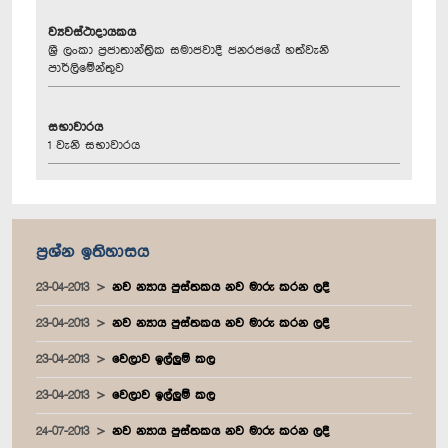
ව්‍යවස්ථාදායකය
ශ්‍රී ලංකා ප්‍රජාතාන්ත්‍රික සමාජවාදී ජනරජයේ හත්වැනි
පාර්ලිමේන්තුව
සභාවාරය
1 වැනි සභාවාරය
ප්‍රශ්න ඉතිහාසය
23-04-2013
නව න්‍යාය පුස්තකය නව මාරු කරන ලදී
23-04-2013
නව න්‍යාය පුස්තකය නව මාරු කරන ලදී
23-04-2013
වෙලාව ඉල්ලුම් කල
23-04-2013
වෙලාව ඉල්ලුම් කල
24-07-2013
නව න්‍යාය පුස්තකය නව මාරු කරන ලදී