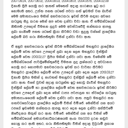
2007.09.24, 2007.06.02, 2004.09.03, 2004.08.01, 2004.05.15, 2004.02.09
දිනැති ලිපි යොමු කර ඇතත් මෙතෙක් අදාළ කාරණය ඉටු කර
නොමැති අතර, උක්ත පනත යටතේ පවරා ගත් ඉඩමක් වන බැවින්
මෙම අමාත්‍යාංශය මඟින් අනවසරකරු ඉවත් කිරීම සඳහා අවශ්‍ය
කටයුතු සිදු කරන මෙන් අප වෙත දන්වා එවා ඇත. ඒ සම්බන්ධයෙන්
නීතිපති උපදෙස් විමසන ලදුව මෙම අවස්ථාවේදී සන්තකය ආපසු
ලබා ගැනීමේ පනත යටතේ ක්‍රියා කිරීමට වඩා සුදුසු වන්නේ ප්‍රාදේශීය
ලේකම් බව ගරු නීතිපතිතුමා විසින් දන්වා එවා ඇත.
ඒ අනුව අනවසරකරු ඉවත් කිරීම සම්බන්ධයෙන් මහනුවර ප්‍රාදේශීය
ලේකම් වෙත අවශ්‍ය උපදෙස් ලබා දෙන ලෙස මහනුවර දිස්ත්‍රික්
ලේකම් වෙත 2013.02.27 ලිපිය මඟින් දන්වා යවා ඇත. එ‍මෙන්ම මේ
සම්බන්ධයෙන් පාර්ලිමේන්තුවේදී විමසන ලද ප්‍රශ්නයට ද අවධානය
යොමු කර නොපමාව අනවසරකරු ඉවත් කර වාර්තා කිරීමට
මහනුවර ප්‍රාදේශීය ලේකම් වෙත උපදෙස් ලබා දෙන ලෙස 2013.03.27
දිනැති ලිපිය මඟින් ද නැවතත් මහනුවර දිස්ත්‍රික් ලේකම් වෙත දන්වා
යවා ඇත. එසේ වුවත් අදාළ කටයුත්ත ඉටු නොවූ බැවින් මහනුවර
දිස්ත්‍රික් ලේකම් හා ප්‍රාදේශීය ලේකම් වෙත අනවසරකරු ඉවත් කිරීමට
අවශ්‍ය උපදෙස් ලබා දෙන මෙන් රාජ්‍ය පරිපාලන හා ස්වදේශ කටයුතු
අමාත්‍යාංශයෙහි ලේකම් වෙත දන්වා යවා ඇත. පසුව මහනුවර සහ
ගඟවටකෝරළය ප්‍රාදේශීය ලේකම් විසින් එම්.ජේ. මෙන්ඩිස් යන අයට
රජයේ ඉඩමෙහි සන්තකය ආපසු භාර දෙන ලෙස දන්වා අස්කිරීමේ
නිවේදනය නිකුත් කර ඇත. එම්.ජේ. මෙන්ඩිස් යන අය විසින් මේ
සම්බන්ධයෙන් අභියාචනාධිකරණයෙහි අංක 159/2013 දරන නඩුව
ගොනු කර ඇති අතර, ගරු නීතිපතිතුමා විසින් අදාළ දිවුරුම් ප්‍රකාශ