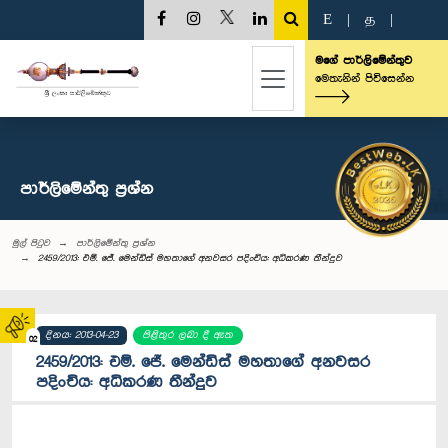
E
|
த
|
මගේ පාර්ලිමේන්තුව
මෙතැනින් පිවිසෙන්න
පාර්ලි‌මේන්තු‌ ප්‍රශ්න
මුල් පිටුව
පාර්ලි‌මේන්තු‌ ප්‍රශ්න
2459/2013: එම්. ජේ. මෙන්ඩිස් මහතාගේ අනවසර පදිංචිය: අධිකරණ තීන්දුව
දිනය: 2013-04-23
පිළිතුර ලබා දී ඇත
02
2459/2013: එම්. ජේ. මෙන්ඩිස් මහතාගේ අනවසර
පදිංචිය: අධිකරණ තීන්දුව