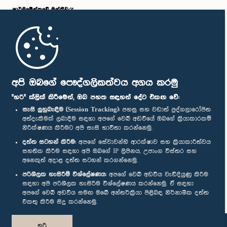
පාර්ලි‌මේන්තුවේ මන්ත්‍රීවරු
මුල් පිටුව
පාර්ලිමේන්තු ජංගම යෙදුම
අපි ඔබගේ පෞද්ගලිකත්වය අගය කරමු
"හරි" ක්ලික් කිරීමෙන්, ඔබ පහත සඳහන් දේට එකඟ වේ:
සැසි ලුහුබැඳීම (Session Tracking):
පහසු සහ වඩාත් පුද්ගලාරෝපිත
අත්දැකීමක් ලබාදීම සඳහා අපගේ වෙබ් අඩවියේ ඔබගේ ක්‍රියාකාරකම්
නිරීක්ෂණය කිරීමට අපි සැසි භාවිතා කරන්නෙමු.
අප හා සම්බන්ධ වී සිටින්න :
දත්ත සටහන් කිරීම:
අපගේ සේවාවන්හි ආරක්ෂාව සහ ක්‍රියාකාරීත්වය
සහතික කිරීම සඳහා අපි ඔබගේ IP ලිපිනය, උපාංග විස්තර සහ
අනෙකුත් අදාළ දත්ත සටහන් කරගන්නෙමු.
සම්මාන
පරිශීලක හැසිරීම් විශ්ලේෂණය:
අපගේ වෙබ් අඩවිය වැඩිදියුණු කිරීම
සඳහා අපි පරිශීලක හැසිරීම විශ්ලේෂණය කරන්නෙමු. ඒ සඳහා
අපගේ වෙබ් අඩවිය සමඟ ඔබේ අන්තර්ක්‍රියා පිළිබඳ නිර්නාමික දත්ත
පෞද්ගලිකත්ව ප්‍රතිපත්තිය
එකතු කිරීම සිදු කරන්නෙමු.
© ශ්‍රී ලංකා පාර්ලි‌මේන්තුව.
හරි