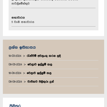
පාර්ලිමේන්තුව
සභාවාරය
5 වැනි සභාවාරය
ප්‍රශ්න ඉතිහාසය
19-03-2024
රැස්වීම් අවලංගු කරන ලදී
08-05-2024
වෙලාව ඉල්ලුම් කල
18-06-2024
වෙලාව ඉල්ලුම් කල
08-08-2024
වාචිකව පිළිතුරු දුන්
පිළිතුර