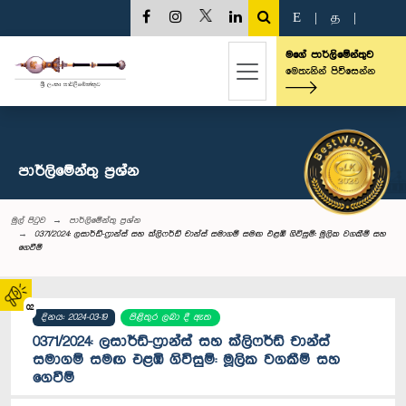
E
|
த
|
මගේ පාර්ලිමේන්තුව
මෙතැනින් පිවිසෙන්න
පාර්ලි‌මේන්තු‌ ප්‍රශ්න
මුල් පිටුව
පාර්ලි‌මේන්තු‌ ප්‍රශ්න
0371/2024: ලසාර්ඩ්-ෆ්‍රාන්ස් සහ ක්ලිෆර්ඩ් චාන්ස් සමාගම් සමඟ එළඹි ගිවිසුම්: මූලික වගකීම් සහ
ගෙවීම්
02
දිනය: 2024-03-19
පිළිතුර ලබා දී ඇත
0371/2024: ලසාර්ඩ්-ෆ්‍රාන්ස් සහ ක්ලිෆර්ඩ් චාන්ස්
සමාගම් සමඟ එළඹි ගිවිසුම්: මූලික වගකීම් සහ
ගෙවීම්