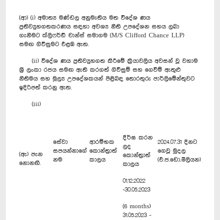
(ආ) (i) අමාත්‍ය මණ්ඩල අනුමැතිය මත විදේශ ණය
ප්‍රතිව්‍යුහගතකරණය සඳහා අවශ්‍ය නීති උපදේශන සහය ලබා
ගැනීමට ක්ලිෆර්ඩ් චාන්ස් සමාගම (M/S Clifford Chance LLP)
සමඟ ගිවිසුමට එළඹ ඇත.
(ii) විදේශ ණය ප්‍රතිව්‍යුහගත කිරීමේ ක්‍රියාවලිය අවසන් වූ වහාම
ශ්‍රී ලංකා රජය සමඟ ඇති කරගත් ගිවිසුම් සහ ගෙවීම් ඇතුළු
නීතිමය සහ මූල්‍ය උපදේශකයන් පිළිබඳ තොරතුරු පාර්ලිමේන්තුවට
ඉදිරිපත් කරනු ඇත.
(iii)
දීර්ඝ කරන
සේවා
ආරම්භක
2024.07.31 දිනට
ලද
සපයන්නාගේ
කොන්ත්‍රාත්
ගෙවූ මුදල
(ඇ) පැන
කොන්ත්‍රාත්
නම
කාලය
(එ.ජ.ඩො.මිලියන)
නොනඟී.
කාලය
01.12.2022
-30.05.2023
(6 months)
31.05.2023 -