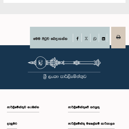
Facebook
මෙම පිටුව බෙදාගන්න
X
WhatsApp
LinkedIn
පාර්ලි‌මේන්තුව නරඹන්න
පාර්ලිමේන්තුවේ කටයුතු
දැනුමට
පාර්ලිමේන්තු මහලේකම් කාර්යාලය