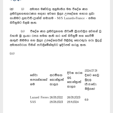
(අ) (i) අමාත්‍ය මණ්ඩල අනුමැතිය මත විදේශ ණය
ප්‍රතිව්‍යුහගතකරණය සඳහා අවශ්‍ය මූල්‍ය උපදේශන සහාය ලබා
ගැනීමට ලසාර්ඩ්-ෆ්‍රාන්ස් සමාගම - M/S Lazards-France - සමඟ
ගිවිසුමට එළඹ ඇත.
(ii) විදේශ ණය ප්‍රතිව්‍යුහගත කිරීමේ ක්‍රියාවලිය අවසන් වූ
වහාම ශ්‍රී ලංකා රජය සමඟ ඇති කර ගත් ගිවිසුම් සහ ගෙවීම්
ඇතුළු නීතිමය සහ මූල්‍ය උපදේශකයින් පිළිබඳ තොරතුරු ගරු මුදල්
අමාත්‍යවරයා විසින් පාර්ලිමේන්තුවට ඉදිරිපත් කරනු ඇත.
(iii)
2024.07.31
දීර්ඝ කරන
සේවා
ආරම්භක
දිනට ගෙවූ
ලද
සපයන්නාගේ
කොන්ත්‍රාත්
මුදල
කොන්ත්‍රාත්
නම
කාලය
(එ.ජ.ඩො.
කාලය
මිලියන)
Lazard Freres
26.05.2022
26.05.2023
6.9
SAS
25.05.2023
25.11.2024