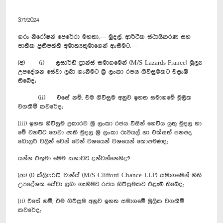
371/2024
ගරු නිරෝෂන් පෙරේරා මහතා,— මුදල්, ආර්ථික ස්ථායිකරණ සහ
ජාතික ප්‍රතිපත්ති අමාත්‍යතුමාගෙන් ඇසීමට,—
(අ) (i) ලසාර්ඩ්-ෆ්‍රාන්ස් සමාගමෙන් (M/S Lazards-France) මූල්‍ය
උපදේශන සේවා ලබා ගැනීමට ශ්‍රී ලංකා රජය ගිවිසුමකට එළැඹී
තිබේද;
(ii) එසේ නම්, එම ගිවිසුම අනුව ඉහත සමාගමේ මූලික
වගකීම් කවරේද;
(iii) ඉහත ගිවිසුම ප්‍රකාරව ශ්‍රී ලංකා රජය විසින් ගෙවිය යුතු මුදල හා
මේ වනවිට ගෙවා ඇති මුදල ශ්‍රී ලංකා රුපියල් හා එක්සත් ජනපද
ඩොලර් වලින් වෙන් වෙන් වශයෙන් වශයෙන් කොපමණද;
යන්න එතුමා මෙම සභාවට දන්වන්නෙහිද?
(ආ) (i) ක්ලිෆර්ඩ් චාන්ස් (M/S Clifford Chance LLP) සමාගමෙන් නීති
උපදේශක සේවා ලබා ගැනීමට රජය ගිවිසුමකට එළැඹී තිබේද;
(ii) එසේ නම්, එම ගිවිසුම අනුව ඉහත සමාගමේ මූලික වගකීම්
කවරේද;