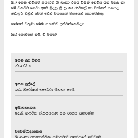
(iii) ඉහත ගිවිසුම ප්‍රකාරව ශ්‍රී ලංකා රජය විසින් ගෙවිය යුතු මුදල හා
මේ වනවිට ගෙවා ඇති මුදල ශ්‍රී ලංකා රුපියල් හා එක්සත් ජනපද
ඩොලර් වලින් වෙන් වෙන් වශයෙන් වශයෙන් කොපමණද;
යන්නත් එතුමා මෙම සභාවට දන්වන්නෙහිද?
(ඇ) නොඑසේ නම්, ඒ මන්ද?
අසන ලද දිනය
2024-03-19
අසන ලද්දේ
ගරු නිරෝෂන් පෙරේරා මහතා, පා.ම.
අමාත්‍යාංශය
මුදල්, ආර්ථික ස්ථායීකරණ සහ ජාතික ප්‍රතිපත්ති
ව්‍යවස්ථාදායකය
ශ්‍රී ලංකා ප්‍රජාතාන්ත්‍රික සමාජවාදී ජනරජයේ නවවැනි