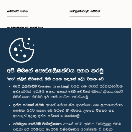
සම්බන්ධ වන්න
පාර්ලිමේන්තුව සජීවීව
පාර්ලි‌මේන්තුවේ මන්ත්‍රීවරු
මුල් පිටුව
පාර්ලිමේන්තු ජංගම යෙදුම
අපි ඔබගේ පෞද්ගලිකත්වය අගය කරමු
"හරි" ක්ලික් කිරීමෙන්, ඔබ පහත සඳහන් දේට එකඟ වේ:
සැසි ලුහුබැඳීම (Session Tracking):
පහසු සහ වඩාත් පුද්ගලාරෝපිත
අත්දැකීමක් ලබාදීම සඳහා අපගේ වෙබ් අඩවියේ ඔබගේ ක්‍රියාකාරකම්
නිරීක්ෂණය කිරීමට අපි සැසි භාවිතා කරන්නෙමු.
අප හා සම්බන්ධ වී සිටින්න :
දත්ත සටහන් කිරීම:
අපගේ සේවාවන්හි ආරක්ෂාව සහ ක්‍රියාකාරීත්වය
සහතික කිරීම සඳහා අපි ඔබගේ IP ලිපිනය, උපාංග විස්තර සහ
අනෙකුත් අදාළ දත්ත සටහන් කරගන්නෙමු.
සම්මාන
පරිශීලක හැසිරීම් විශ්ලේෂණය:
අපගේ වෙබ් අඩවිය වැඩිදියුණු කිරීම
සඳහා අපි පරිශීලක හැසිරීම විශ්ලේෂණය කරන්නෙමු. ඒ සඳහා