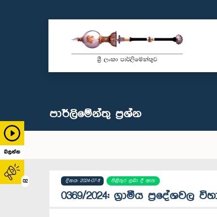
පාර්ලි‌මේන්තු‌ ප්‍රශ්න
බලන්න
දිනය: 2024-07-11
පිළිතුර ලබා දී ඇත
02
0369/2024: ග්‍රාමීය ප්‍රදේශවල