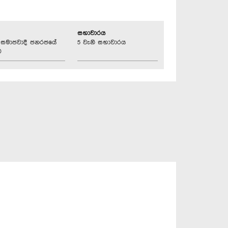
සභාවාරය
්‍රික සමාජවාදී ජනරජයේ
5 වැනි සභාවාරය
ව