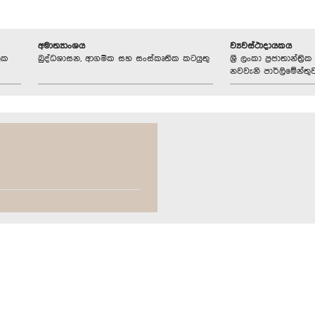
අමාත්‍යාංශය
ව්‍යවස්ථාදායකය
ලක
බුද්ධශාසන, ආගමික සහ සංස්කෘතික කටයුතු
ශ්‍රී ලංකා ප්‍රජාතාන්ත
නවවැනි පාර්ලිමේන්තු