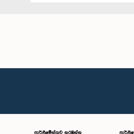
පාර්ලි‌මේන්තුව නරඹන්න
පාර්ලි