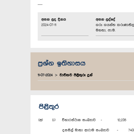
----
අසන ලද දිනය
අසන ලද්දේ
2024-07-11
ගරු ගයන්ත කරුණාති
මහතා, පා.ම.
ප්‍රශ්න ඉතිහාසය
11-07-2024
වාචිකව පිළිතුරු දුන්
පිළිතුර
(අ) (i) විහාරස්ථාන සංඛ්‍යාව - 12,235
දසසිල් මාතා ආරාම සංඛ්‍යාව - 743