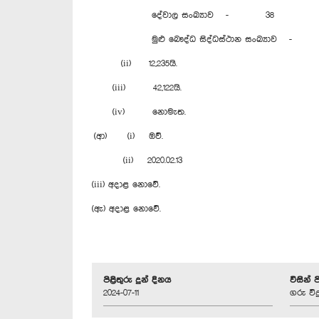
දේවාල සංඛ්‍යාව - 38
මුළු බෞද්ධ සිද්ධස්ථාන සංඛ්‍යාව - 1
(ii) 12,235යි.
(iii) 42,122යි.
(iv) නොමැත.
(ආ) (i) ඔව්.
(ii) 2020.02.13
(iii) අදාළ නොවේ.
(ඇ) අදාළ නොවේ.
පිළිතුරු දුන් දිනය
විසින් 
2024-07-11
ගරු විද