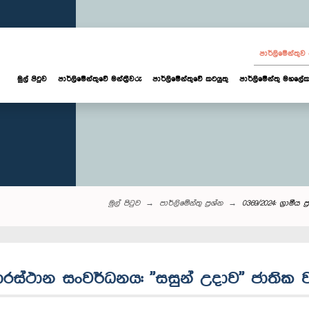
පාර්ලි‌මේන්තු
මුල් පිටුව
පාර්ලි‌මේන්තුවේ මන්ත්‍රීවරු
පාර්ලිමේන්තුවේ කටයුතු
පාර්ලිමේන්තු මහලේක
මුල් පිටුව
පාර්ලි‌මේන්තු‌ ප්‍රශ්න
0369/2024: ග්‍රාම
 විහාරස්ථාන සංවර්ධනය: ''සසුන් උදාව'' ජාත