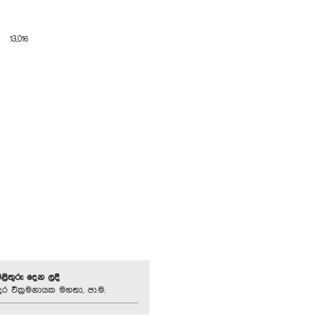
3,016
පිළිතුරු දෙන ලදී
ුර වික්‍රමනායක මහතා, පා.ම.