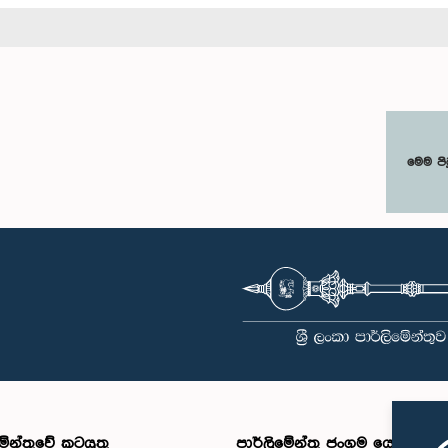
මෙම පි
මේන්තුවේ කටයුතු
පාර්ලිමේන්තු ජංගම යෙදුම