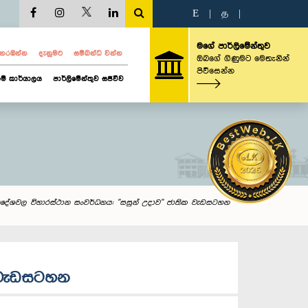
E
|
த
|
මගේ පාර්ලිමේන්තුව
ව නරඹන්න
දැනුමට
සම්බන්ධ වන්න
ඔබගේ ගිණුමට මෙතැනින්
පිවිසෙන්න
ම් කාර්යාලය
පාර්ලිමේන්තුව සජීවීව
ීය ප්‍රදේශවල විහාරස්ථාන සංවර්ධනය: ''සසුන් උදාව'' ජාතික වැඩසටහන
ික වැඩසටහන