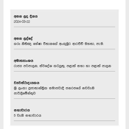
අසන ලද දිනය
2024-03-22
අසන ලද්දේ
ගරු නීතිඥ හේෂා විතානගේ අංකුඹුර ආරච්චි මහතා, පා.ම.
අමාත්‍යාංශය
රාජ්‍ය පරිපාලන, ස්වදේශ කටයුතු, පළාත් සභා හා පළාත් පාලන
ව්‍යවස්ථාදායකය
ශ්‍රී ලංකා ප්‍රජාතාන්ත්‍රික සමාජවාදී ජනරජයේ නවවැනි
පාර්ලිමේන්තුව
සභාවාරය
5 වැනි සභාවාරය