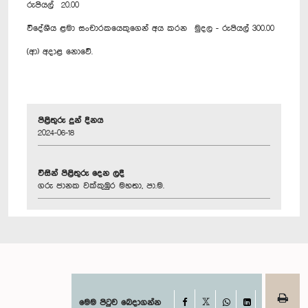
රුපියල් 20.00
විදේශීය ළමා සංචාරකයෙකුගෙන් අය කරන මුදල - රුපියල් 300.00
(ආ) අදාළ නොවේ.
පිළිතුරු දුන් දිනය
2024-06-18
විසින් පිළිතුරු දෙන ලදී
ගරු ජානක වක්කුඹුර මහතා, පා.ම.
Facebook
මෙම පිටුව බෙදාගන්න