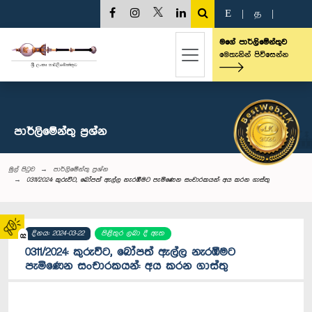
E
|
த
|
මගේ පාර්ලිමේන්තුව
මෙතැනින් පිවිසෙන්න
පාර්ලි‌මේන්තු‌ ප්‍රශ්න
මුල් පිටුව
පාර්ලි‌මේන්තු‌ ප්‍රශ්න
0311/2024: කුරුවිට, බෝපත් ඇල්ල නැරඹීමට පැමිණෙන සංචාරකයන්: අය කරන ගාස්තු
දිනය: 2024-03-22
පිළිතුර ලබා දී ඇත
02
0311/2024: කුරුවිට, බෝපත් ඇල්ල නැරඹීමට
පැමිණෙන සංචාරකයන්: අය කරන ගාස්තු