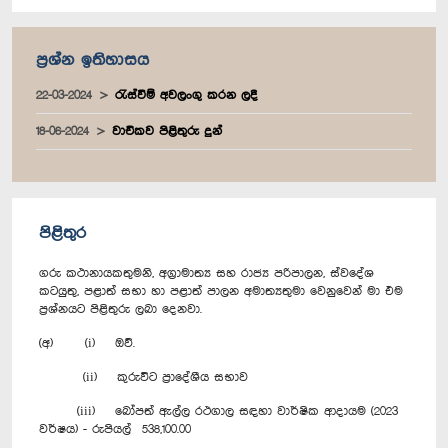
ප්‍රශ්න ඉතිහාසය
22-03-2024
රැස්වීම් අවලංගු කරන ලදී
18-06-2024
වාචිකව පිළිතුරු දුන්
පිළිතුර
ගරු කථානායකතුමනි, අග්‍රාමාත්‍ය සහ රාජ්‍ය පරිපාලන, ස්වදේශ
කටයුතු, පළාත් සභා හා පළාත් පාලන අමාත්‍යතුමා වෙනුවෙන් මා එම
ප්‍රශ්නයට පිළිතුරු ලබා දෙනවා.
(අ) (i) ඔව්.
(ii) කුරුවිට ප්‍රාදේශීය සභාව
(iii) බෝපත් ඇල්ල රථගාල සඳහා වාර්ෂික ආදායම (2023
වර්ෂය) - රුපියල් 538,100.00