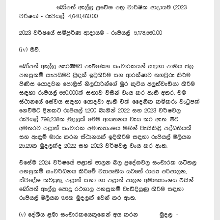
බෝපත් ඇල්ල ප්‍රවේශ පත්‍ර වාර්ෂික ආදායම (2023
වර්ෂය) - රුපියල් 4,640,460.00
2023 වර්ෂයේ සම්පූර්ණ ආදායම - රුපියල් 5,178,560.00
(iv) ඔව්.
බෝපත් ඇල්ල නැරඹීමට පැමිණෙන සංචාරකයන් සඳහා පානීය ජල
පහසුකම් සැපයීමට ළිඳක් ඉදිකිරීම සහ ආරක්ෂාව තහවුරු කිරීම
පිණිස යොදවන පොලිස් නිලධාරින්ගේ මුර කුටිය අලුත්වැඩියා කිරීම
සඳහා රුපියල් 660,000ක් සභාව විසින් වැය කර ඇති අතර, එම
ස්ථානයේ සේවය සඳහා යොදවා ඇති එක් දෛනික කම්කරු වැටුපක්
ගෙවීමට දිනකට රුපියල් 1,200 බැගින් 2022 සහ 2023 වර්ෂවල
රුපියල් 796,238ක මුදලක් මෙම ආයතනය වැය කර ඇත. මීට
අමතරව පළාත් සංචාරක අමාත්‍යාංශය මඟින් වැසිකිළි පද්ධතියක්
සහ ඇඳුම් මාරු කරන ස්ථානයක් ඉදිකිරීම සඳහා රුපියල් මිලියන
25.29ක මුදලක්ද 2022 සහ 2023 වර්ෂවල වැය කර ඇත.
එසේම 2024 වර්ෂයේ පළාත් පාලන බල ප්‍රදේශවල සංචාරක යටිතල
පහසුකම් සංවර්ධනය කිරීමේ ව්‍යාපෘතිය යටතේ රාජ්‍ය පරිපාලන,
ස්වදේශ කටයුතු, පළාත් සභා හා පළාත් පාලන අමාත්‍යාංශය විසින්
බෝපත් ඇල්ල පොදු රථගාල පහසුකම් වැඩිදියුණු කිරීම සඳහා
රුපියල් මිලියන 9.6ක මුදලක් වෙන් කර ඇත.
(v) දේශීය ළමා සංචාරකයෙකුගෙන් අය කරන මුදල -