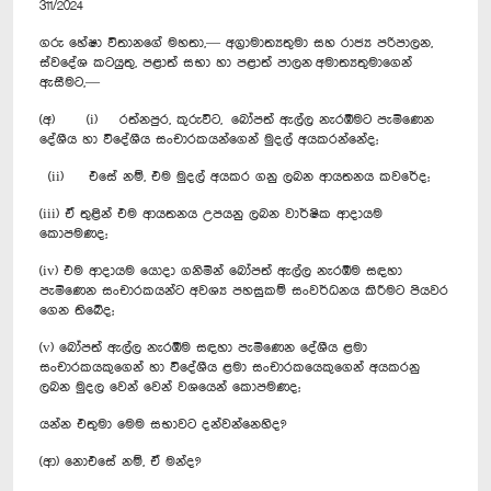
311/2024
ගරු හේෂා විතානගේ මහතා,— අග්‍රාමාත්‍යතුමා සහ රාජ්‍ය පරිපාලන,
ස්වදේශ කටයුතු, පළාත් සභා හා පළාත් පාලන අමාත්‍යතුමාගෙන්
ඇසීමට,—
(අ) (i) රත්නපුර, කුරුවිට, බෝපත් ඇල්ල නැරඹීමට පැමිණෙන
දේශීය හා විදේශීය සංචාරකයන්ගෙන් මුදල් අයකරන්නේද;
(ii) එසේ නම්, එම මුදල් අයකර ගනු ලබන ආයතනය කවරේද;
(iii) ඒ තුළින් එම ආයතනය උපයනු ලබන වාර්ෂික ආදායම
කොපමණද;
(iv) එම ආදායම යො‍දා ගනිමින් බෝපත් ඇල්ල නැරඹීම සඳහා
පැමිණෙන සංචාරකයන්ට අවශ්‍ය පහසුකම් සංවර්ධනය කිරීමට පියවර
ගෙන තිබේද;
(v) බෝපත් ඇල්ල නැරඹීම සඳහා පැමිණෙන දේශීය ළමා
සංචාරකයකුගෙන් හා විදේශීය ළමා සංචාරකයෙකුගෙන් අයකරනු
ලබන මුදල වෙන් වෙන් වශයෙන් කොපමණද;
යන්න එතුමා මෙම සභාවට දන්වන්නෙහිද?
(ආ) නොඑසේ නම්, ඒ මන්ද?