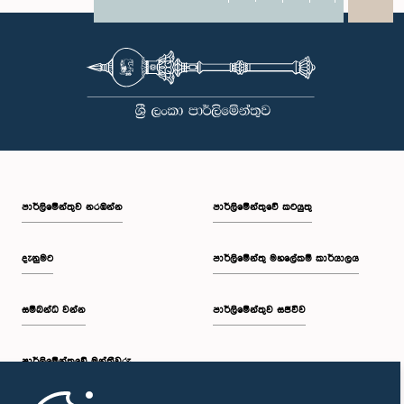
X
WhatsApp
LinkedIn
පාර්ලි‌මේන්තුව නරඹන්න
පාර්ලිමේන්තුවේ කටයුතු
දැනුමට
පාර්ලිමේන්තු මහලේකම් කාර්යාලය
සම්බන්ධ වන්න
පාර්ලිමේන්තුව සජීවීව
පාර්ලි‌මේන්තුවේ මන්ත්‍රීවරු