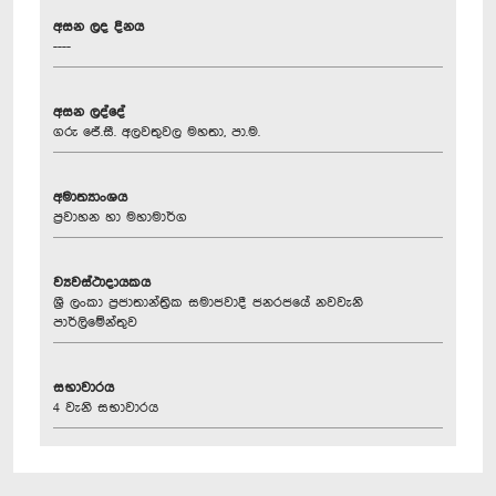
අසන ලද දිනය
----
අසන ලද්දේ
ගරු ජේ.සී. අලවතුවල මහතා, පා.ම.
අමාත්‍යාංශය
ප්‍රවාහන හා මහාමාර්ග
ව්‍යවස්ථාදායකය
ශ්‍රී ලංකා ප්‍රජාතාන්ත්‍රික සමාජවාදී ජනරජයේ නවවැනි
පාර්ලිමේන්තුව
සභාවාරය
4 වැනි සභාවාරය