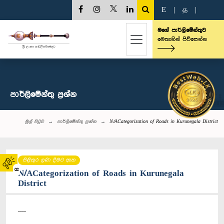
E
|
த
|
මගේ පාර්ලිමේන්තුව
මෙතැනින් පිවිසෙන්න
පාර්ලි‌මේන්තු‌ ප්‍රශ්න
මුල් පිටුව
පාර්ලි‌මේන්තු‌ ප්‍රශ්න
N/ACategorization of Roads in Kurunegala District
පිළිතුර ලබා දීමට ඇත
02
N/ACategorization of Roads in Kurunegala
District
----