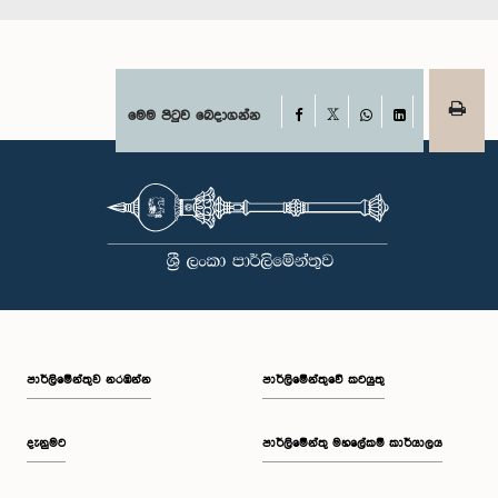
Facebook
මෙම පිටුව බෙදාගන්න
X
WhatsApp
LinkedIn
පාර්ලි‌මේන්තුව නරඹන්න
පාර්ලිමේන්තුවේ කටයුතු
දැනුමට
පාර්ලිමේන්තු මහලේකම් කාර්යාලය