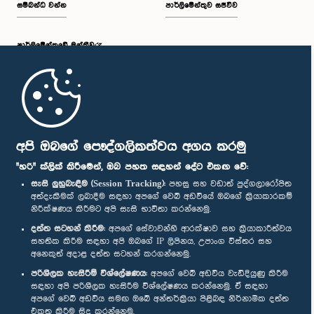
සම්බන්ධ වන්න
පාර්ලිමේන්තුව සජීවීව
පාර්ලි‌මේන්තුවේ මන්ත්‍රීවරු
මුල් පිටුව
පාර්ලිමේන්තු ජංගම යෙදුම
අපි ඔබගේ පෞද්ගලිකත්වය අගය කරමු
"හරි" ක්ලික් කිරීමෙන්, ඔබ පහත සඳහන් දේට එකඟ වේ:
සැසි ලුහුබැඳීම (Session Tracking):
පහසු සහ වඩාත් පුද්ගලාරෝපිත
අත්දැකීමක් ලබාදීම සඳහා අපගේ වෙබ් අඩවියේ ඔබගේ ක්‍රියාකාරකම්
නිරීක්ෂණය කිරීමට අපි සැසි භාවිතා කරන්නෙමු.
අප හා සම්බන්ධ වී සිටින්න :
දත්ත සටහන් කිරීම:
අපගේ සේවාවන්හි ආරක්ෂාව සහ ක්‍රියාකාරීත්වය
සහතික කිරීම සඳහා අපි ඔබගේ IP ලිපිනය, උපාංග විස්තර සහ
අනෙකුත් අදාළ දත්ත සටහන් කරගන්නෙමු.
සම්මාන
පරිශීලක හැසිරීම් විශ්ලේෂණය:
අපගේ වෙබ් අඩවිය වැඩිදියුණු කිරීම
සඳහා අපි පරිශීලක හැසිරීම විශ්ලේෂණය කරන්නෙමු. ඒ සඳහා
අපගේ වෙබ් අඩවිය සමඟ ඔබේ අන්තර්ක්‍රියා පිළිබඳ නිර්නාමික දත්ත
පෞද්ගලිකත්ව ප්‍රතිපත්තිය
එකතු කිරීම සිදු කරන්නෙමු.