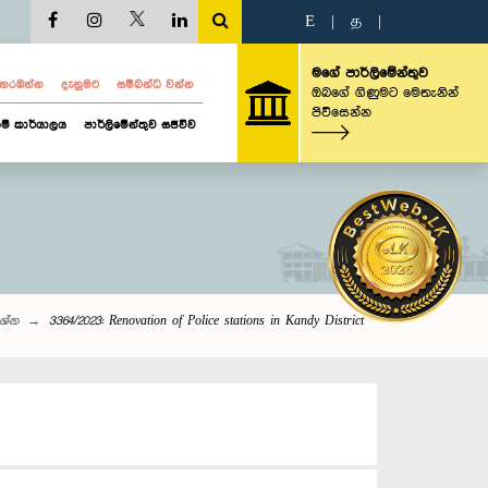
E
|
த
|
මගේ පාර්ලිමේන්තුව
ව නරඹන්න
දැනුමට
සම්බන්ධ වන්න
ඔබගේ ගිණුමට මෙතැනින්
පිවිසෙන්න
ම් කාර්යාලය
පාර්ලිමේන්තුව සජීවීව
‍රශ්න
3364/2023: Renovation of Police stations in Kandy District