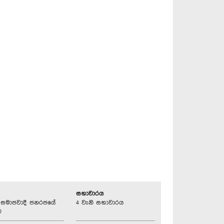
සභාවාරය
්‍රික සමාජවාදී ජනරජයේ
4 වැනි සභාවාරය
ව