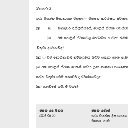
3364/2023
ගරු මයන්ත දිසානායක මහතා,— මහජන ආරක්ෂක අමාත්‍ය
(අ) (i) මහනුවර දිස්ත්‍රික්කයේ, පොලිස් ස්ථාන පවත්
(ii) එම පොලිස් ස්ථානවල බැරැක්ක භාවිතා කිරීම 
එතුමා දන්නෙහිද?
(ආ) (i) එම ගොඩනැගිලි නවීකරණය කිරීම සඳහා ගෙන ඇත
(ii) එම පොලිස් ස්ථාන වෙතින් සේවා ලබා ගැනීමට පැමි
යන්න එතුමා මෙම සභාවට දන්වන්නෙහිද?
(ඇ) නොඑසේ නම්, ඒ මන්ද?
අසන ලද දිනය
අසන ලද්දේ
2023-08-22
ගරු මයන්ත දිසානායක
මහතා, පා.ම.