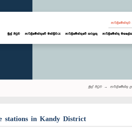
පාර්ලි‌මේන්තු
මුල් පිටුව
පාර්ලි‌මේන්තුවේ මන්ත්‍රීවරු
පාර්ලිමේන්තුවේ කටයුතු
පාර්ලිමේන්තු මහලේක
මුල් පිටුව
පාර්ලි‌මේන්තු‌ ප්
e stations in Kandy District