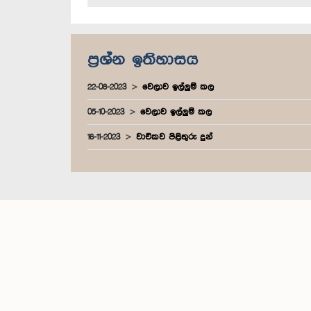
ප්‍රශ්න ඉතිහාසය
22-08-2023
වෙලාව ඉල්ලුම් කල
05-10-2023
වෙලාව ඉල්ලුම් කල
16-11-2023
වාචිකව පිළිතුරු දුන්