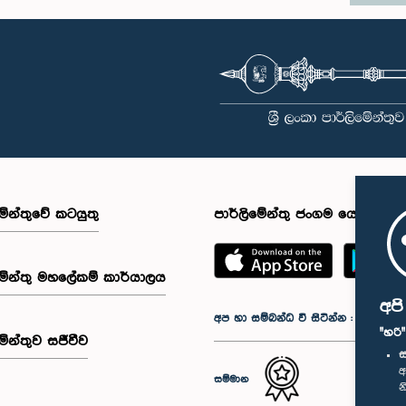
මේන්තුවේ කටයුතු
පාර්ලිමේන්තු ජංගම යෙදුම
මේන්තු මහලේකම් කාර්යාලය
අප
අප හා සම්බන්ධ වී සිටින්න :
"හරි
මේන්තුව සජීවීව
ස
අ
සම්මාන
න