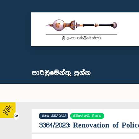
පාර්ලි‌මේන්තු‌ ප්‍රශ්න
දිනය: 2023-08-22
පිළිතුර ලබා දී ඇත
02
3364/2023: Renovation of Polic