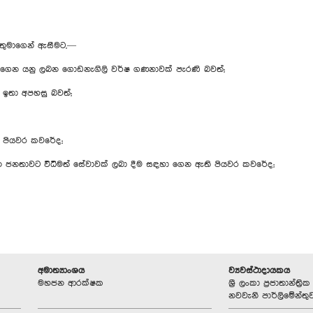
තුමාගෙන් ඇසීමට,—
වාගෙන යනු ලබන ‍ගොඩනැගිලි වර්ෂ ගණනාවක් පැරණි බවත්;
ඉතා අපහසු බවත්;
ි පියවර කවරේද;
ණෙන ජනතාවට විධිමත් සේවාවක් ලබා දීම සඳහා ගෙන ඇති පියවර කවරේද;
අමාත්‍යාංශය
ව්‍යවස්ථාදායකය
මහජන ආරක්ෂක
ශ්‍රී ලංකා ප්‍රජාතාන්ත
නවවැනි පාර්ලිමේන්තු