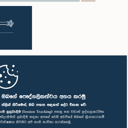
ි ඔබගේ පෞද්ගලිකත්වය අගය කරමු
" ක්ලික් කිරීමෙන්, ඔබ පහත සඳහන් දේට එකඟ වේ:
ැසි ලුහුබැඳීම (Session Tracking):
පහසු සහ වඩාත් පුද්ගලාරෝපිත
ත්දැකීමක් ලබාදීම සඳහා අපගේ වෙබ් අඩවියේ ඔබගේ ක්‍රියාකාරකම්
ිරීක්ෂණය කිරීමට අපි සැසි භාවිතා කරන්නෙමු.