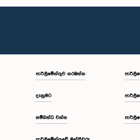
පාර්ලි‌මේන්තුව නරඹන්න
පාර්ලි
දැනුමට
පාර්ලි
සම්බන්ධ වන්න
පාර්ලි
පාර්ලි‌මේන්තුවේ මන්ත්‍රීවරු