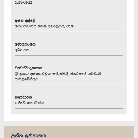
2023-08-22
අසන ලද්දේ
ගරු ආචාර්ය හරිනි අමරසූරිය, පා.ම.
අමාත්‍යාංශය
අධ්‍යාපන
ව්‍යවස්ථාදායකය
ශ්‍රී ලංකා ප්‍රජාතාන්ත්‍රික සමාජවාදී ජනරජයේ නවවැනි
පාර්ලිමේන්තුව
සභාවාරය
4 වැනි සභාවාරය
ප්‍රශ්න ඉතිහාසය