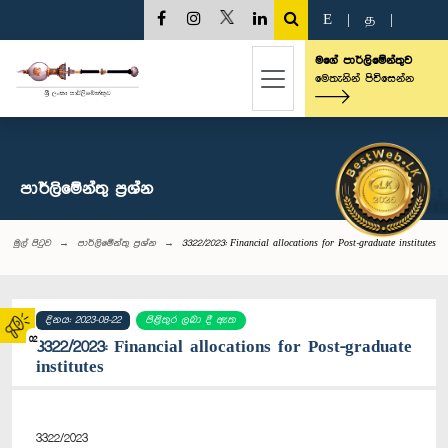
E
|
த
|
මගේ පාර්ලිමේන්තුව
මෙතැනින් පිවිසෙන්න
පාර්ලි‌මේන්තු‌ ප්‍රශ්න
මුල් පිටුව
පාර්ලි‌මේන්තු‌ ප්‍රශ්න
3322/2023: Financial allocations for Post-graduate institutes
දිනය: 2023-08-22
පිළිතුර ලබා දී ඇත
02
3322/2023: Financial allocations for Post-graduate
institutes
3322/2023