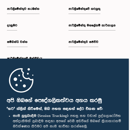
පාර්ලි‌මේන්තුව නරඹන්න
පාර්ලිමේන්තුවේ කටයුතු
දැනුමට
පාර්ලිමේන්තු මහලේකම් කාර්යාලය
සම්බන්ධ වන්න
පාර්ලිමේන්තුව සජීවීව
පාර්ලි‌මේන්තුවේ මන්ත්‍රීවරු
මුල් පිටුව
පාර්ලිමේන්තු ජංගම යෙදුම
අපි ඔබගේ පෞද්ගලිකත්වය අගය කරමු
"හරි" ක්ලික් කිරීමෙන්, ඔබ පහත සඳහන් දේට එකඟ වේ:
සැසි ලුහුබැඳීම (Session Tracking):
පහසු සහ වඩාත් පුද්ගලාරෝපිත
අත්දැකීමක් ලබාදීම සඳහා අපගේ වෙබ් අඩවියේ ඔබගේ ක්‍රියාකාරකම්
නිරීක්ෂණය කිරීමට අපි සැසි භාවිතා කරන්නෙමු.