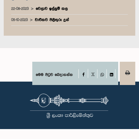
22-08-2023
වෙලාව ඉල්ලුම් කල
05-10-2023
වාචිකව පිළිතුරු දුන්
Facebook
මෙම පිටුව බෙදාගන්න
X
WhatsApp
LinkedIn