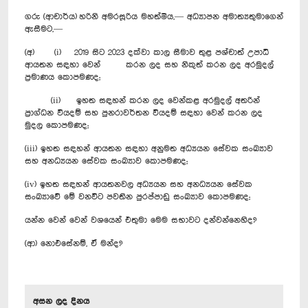
ගරු (ආචාර්ය) හරිනි අමරසූරිය මහත්මිය,— අධ්‍යාපන අමාත්‍යතුමාගෙන්
ඇසීමට,—
(අ) (i) 2019 සිට 2023 දක්වා කාල සීමාව තුළ පශ්චාත් උපාධි
ආයතන සඳහා වෙන් කරන ලද සහ නිකුත් කරන ලද අරමුදල්
ප්‍රමාණය කොපමණද;
(ii) ඉහත සඳහන් කරන ලද වෙන්කළ අරමුදල් අතරින්
ප්‍රාග්ධන වියදම් සහ පුනරාවර්තන වියදම් සඳහා වෙන් කරන ලද
මුදල කොපමණද;
(iii) ඉහත සඳහන් ආයතන සඳහා අනුමත අධ්‍යයන සේවක සංඛ්‍යාව
සහ අනධ්‍යයන සේවක සංඛ්‍යාව කොපමණද;
(iv) ඉහත සඳහන් ආයතනවල අධ්‍යයන සහ අනධ්‍යයන සේවක
සංඛ්‍යාවේ මේ වනවිට පවතින පුරප්පාඩු සංඛ්‍යාව කොපමණද;
යන්න වෙන් වෙන් වශයෙන් එතුමා මෙම සභාවට දන්වන්නෙහිද?
(ආ) නොඑසේනම්, ඒ මන්ද?
අසන ලද දිනය