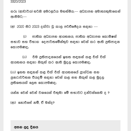
3320/2023
ගරු (ආචාර්ය) හරිනි අමරසූරිය මහත්මිය,— අධ්‍යාපන අමාත්‍යතුමාගෙන්
ඇසීමට,—
(අ) 2020 සිට 2023 දක්වා වූ කාල පරිච්ඡේදය සඳහා —
(i) ජාතික අධ්‍යාපන ආයතනය, ජාතික අධ්‍යාපන කොමිෂන්
සභාව සහ විභාග දෙපාර්තමේන්තුව සඳහා වෙන් කර ඇති ප්‍රතිපාදන
කොපමණද;
(ii) එම ප්‍රතිපාදනයෙන් ඉහත සඳහන් කළ එක් එක්
ආයතනය සඳහා නිකුත් කර ඇති මුදල කොපමණද;
(iii) ඉහත සඳහන් කළ එක් එක් ආයතනයේ ප්‍රාග්ධන සහ
පුනරාවර්තන වියදම් සඳහා වෙන් කළ සහ නිකුත් කළ මුදල
ප්‍රතිශතයක් ලෙස කොපමණද;
යන්න වෙන් වෙන් වශයෙන් එතුමා මේ සභාවට දන්වන්නෙහි ද ?
(ආ) නොඑසේ නම්, ඒ මන්ද?
අසන ලද දිනය