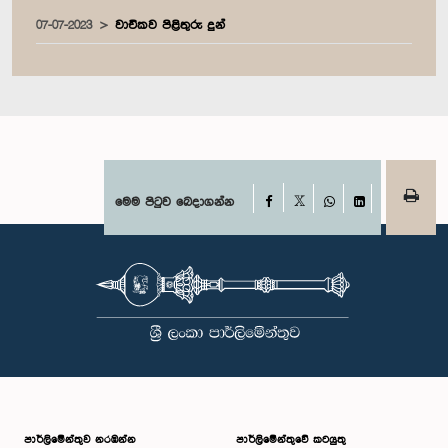
07-07-2023
වාචිකව පිළිතුරු දුන්
Facebook
මෙම පිටුව බෙදාගන්න
X
WhatsApp
LinkedIn
පාර්ලි‌මේන්තුව නරඹන්න
පාර්ලිමේන්තුවේ කටයුතු