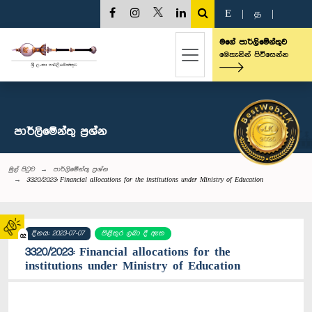
E
|
த
|
මගේ පාර්ලිමේන්තුව
මෙතැනින් පිවිසෙන්න
පාර්ලි‌මේන්තු‌ ප්‍රශ්න
මුල් පිටුව
පාර්ලි‌මේන්තු‌ ප්‍රශ්න
3320/2023: Financial allocations for the institutions under Ministry of Education
දිනය: 2023-07-07
පිළිතුර ලබා දී ඇත
02
3320/2023: Financial allocations for the
institutions under Ministry of Education