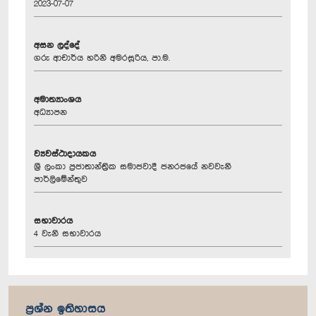
2023-07-07
අසන ලද්දේ
ගරු ආචාර්ය හරිනි අමරසූරිය, පා.ම.
අමාත්‍යාංශය
අධ්‍යාපන
ව්‍යවස්ථාදායකය
ශ්‍රී ලංකා ප්‍රජාතාන්ත්‍රික සමාජවාදී ජනරජයේ නවවැනි
පාර්ලිමේන්තුව
සභාවාරය
4 වැනි සභාවාරය
ප්‍රශ්න ඉතිහාසය