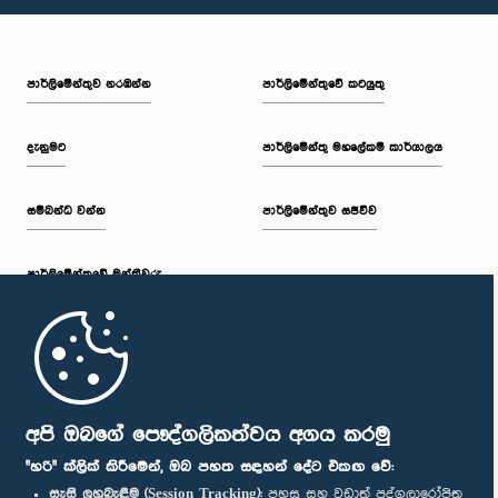
පාර්ලි‌මේන්තුව නරඹන්න
පාර්ලිමේන්තුවේ කටයුතු
දැනුමට
පාර්ලිමේන්තු මහලේකම් කාර්යාලය
සම්බන්ධ වන්න
පාර්ලිමේන්තුව සජීවීව
පාර්ලි‌මේන්තුවේ මන්ත්‍රීවරු
මුල් පිටුව
පාර්ලිමේන්තු ජංගම යෙදුම
අපි ඔබගේ පෞද්ගලිකත්වය අගය කරමු
"හරි" ක්ලික් කිරීමෙන්, ඔබ පහත සඳහන් දේට එකඟ වේ:
සැසි ලුහුබැඳීම (Session Tracking):
පහසු සහ වඩාත් පුද්ගලාරෝපිත