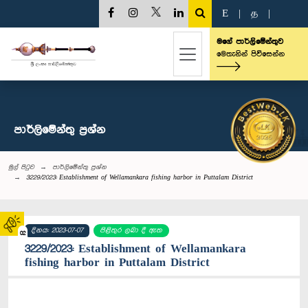
E
|
த
|
මගේ පාර්ලිමේන්තුව
මෙතැනින් පිවිසෙන්න
පාර්ලි‌මේන්තු‌ ප්‍රශ්න
මුල් පිටුව
පාර්ලි‌මේන්තු‌ ප්‍රශ්න
3229/2023: Establishment of Wellamankara fishing harbor in Puttalam District
දිනය: 2023-07-07
පිළිතුර ලබා දී ඇත
02
3229/2023: Establishment of Wellamankara
fishing harbor in Puttalam District