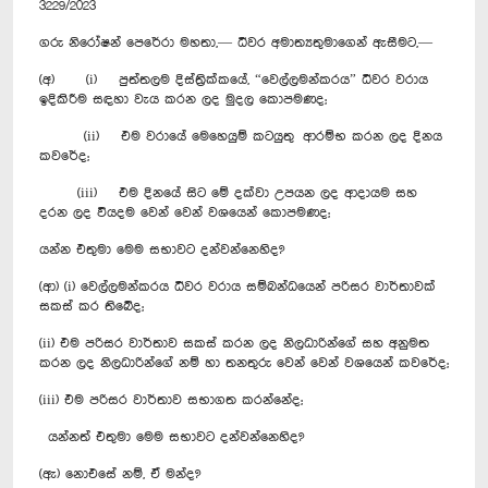
3229/2023
ගරු නිරෝෂන් පෙරේරා මහතා,— ධීවර අමාත්‍යතුමාගෙන් ඇසීමට,—
(අ) (i) පුත්තලම දිස්ත්‍රික්කයේ, “වෙල්ලමන්කරය” ධීවර වරාය
ඉදිකිරීම සඳහා වැය කරන ලද මුදල කොපමණද;
(ii) එම වරායේ මෙහෙයුම් කටයුතු ආරම්භ කරන ලද දිනය
කවරේද;
(iii) එම දිනයේ සිට මේ දක්වා උපයන ලද ආදායම සහ
දරන ලද වියදම වෙන් වෙන් වශයෙන් කොපමණද;
යන්න එතුමා මෙම සභාවට දන්වන්නෙහිද?
(ආ) (i) වෙල්ලමන්කරය ධීවර වරාය සම්බන්ධයෙන් පරිසර වාර්තාවක්
සකස් කර තිබේද;
(ii) එම පරිසර වාර්තාව සකස් කරන ලද නිලධාරින්ගේ සහ අනුමත
කරන ලද නිලධාරින්ගේ නම් හා තනතුරු වෙන් වෙන් වශයෙන් කවරේද;
(iii) එම පරිසර වාර්තාව සභාගත කරන්නේද;
යන්නත් එතුමා මෙම සභාවට දන්වන්නෙහිද?
(ඇ) නොඑසේ නම්, ඒ මන්ද?