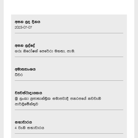
අසන ලද දිනය
2023-07-07
අසන ලද්දේ
ගරු නිරෝෂන් පෙරේරා මහතා, පා.ම.
අමාත්‍යාංශය
ධීවර
ව්‍යවස්ථාදායකය
ශ්‍රී ලංකා ප්‍රජාතාන්ත්‍රික සමාජවාදී ජනරජයේ නවවැනි
පාර්ලිමේන්තුව
සභාවාරය
4 වැනි සභාවාරය