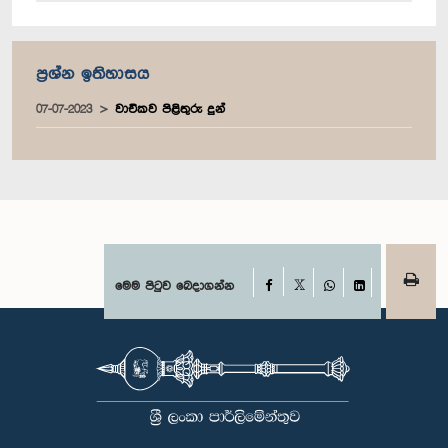
ප්‍රශ්න ඉතිහාසය
07-07-2023
වාචිකව පිළිතුරු දුන්
Facebook
මෙම පිටුව බෙදාගන්න
X
WhatsApp
LinkedIn