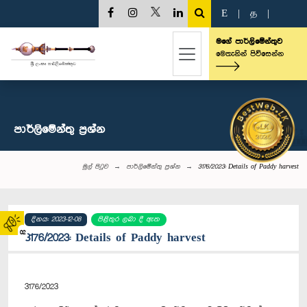
E
|
த
|
මගේ පාර්ලිමේන්තුව
මෙතැනින් පිවිසෙන්න
පාර්ලි‌මේන්තු‌ ප්‍රශ්න
මුල් පිටුව
පාර්ලි‌මේන්තු‌ ප්‍රශ්න
3176/2023: Details of Paddy harvest
දිනය: 2023-12-08
පිළිතුර ලබා දී ඇත
02
3176/2023: Details of Paddy harvest
3176/2023