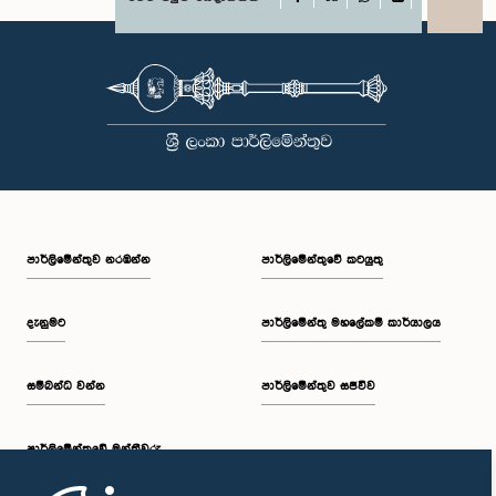
X
WhatsApp
LinkedIn
පාර්ලි‌මේන්තුව නරඹන්න
පාර්ලිමේන්තුවේ කටයුතු
දැනුමට
පාර්ලිමේන්තු මහලේකම් කාර්යාලය
සම්බන්ධ වන්න
පාර්ලිමේන්තුව සජීවීව
පාර්ලි‌මේන්තුවේ මන්ත්‍රීවරු