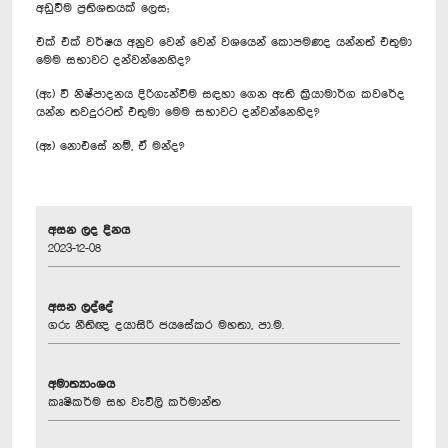
අඩුවීම ප්‍රතිශතයක් ලෙස;
එක් එක් වර්ෂය අනුව වෙන් වෙන් වශයෙන් කොපමණද යන්නත් එතුමා
මෙම සභාවට දන්වන්නෙහිද?
(ඇ) වී නිෂ්පාදනය දිරිගැන්වීම සඳහා ගෙන ඇති ක්‍රියාමාර්ග කවරේද
යන්න තවදුරටත් එතුමා මෙම සභාවට දන්වන්නෙහිද?
(ඈ) නොඑසේ නම්, ඒ මන්ද?
අසන ලද දිනය
2023-12-08
අසන ලද්දේ
ගරු නීතිඥ දයාසිරි ජයසේකර මහතා, පා.ම.
අමාත්‍යාංශය
කෘෂිකර්ම සහ වැවිලි කර්මාන්ත