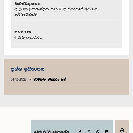
ව්‍යවස්ථාදායකය
ශ්‍රී ලංකා ප්‍රජාතාන්ත්‍රික සමාජවාදී ජනරජයේ නවවැනි
පාර්ලිමේන්තුව
සභාවාරය
4 වැනි සභාවාරය
ප්‍රශ්න ඉතිහාසය
08-12-2023
වාචිකව පිළිතුරු දුන්
Facebook
මෙම පිටුව බෙදාගන්න