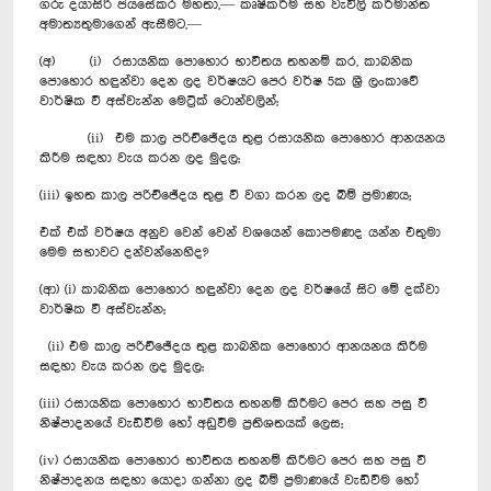
ගරු දයාසිරි ජයසේකර මහතා,— කෘෂිකර්ම සහ වැවිලි කර්මාන්ත
අමාත්‍යතුමාගෙන් ඇසීමට,—
(අ) (i) රසායනික පොහොර භාවිතය තහනම් කර, කාබනික
පොහොර හඳුන්වා දෙන ලද වර්ෂයට පෙර වර්ෂ 5ක ශ්‍රී ලංකාවේ
වාර්ෂික වී අස්වැන්න මෙට්‍රික් ටොන්වලින්;
(ii) එම කාල පරිච්ඡේදය තුළ රසායනික පොහොර ආනයනය
කිරීම සඳහා වැය කරන ලද මුදල;
(iii) ‍ඉහත කාල පරිච්ඡේදය තුළ වී වගා කරන ලද බිම් ප්‍රමාණය;
එක් එක් වර්ෂය අනුව වෙන් වෙන් වශයෙන් කොපමණද යන්න එතුමා
මෙම සභාවට දන්වන්නෙහිද?
(ආ) (i) කාබනික පොහොර හඳුන්වා‍ දෙන ලද වර්ෂයේ සිට මේ දක්වා
වාර්ෂික වී අස්වැන්න;
(ii) එම කාල පරිච්ඡේදය තුළ කාබනික පොහොර ආනයනය කිරීම
සඳහා වැය කරන ලද මුදල;
(iii) රසායනික පොහොර භාවිතය තහනම් කිරීමට පෙර සහ පසු වී
නිෂ්පාදනයේ වැඩිවීම හෝ අඩුවීම ප්‍රතිශතයක් ලෙස;
(iv) රසායනික පොහොර භාවිතය තහනම් කිරීමට පෙර සහ පසු වී
නිෂ්පාදනය සඳහා යොදා ගන්නා ලද බිම් ප්‍රමාණයේ වැඩිවීම හෝ