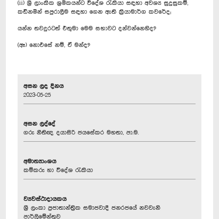
(ii) ශ්‍රී ලාංකික ශ්‍රමිකයන්ට විදේශ රැකියා සඳහා අවශ්‍ය සුදුසුකම්,
කඩිනමින් සපුරාලීම සඳහා ගෙන ඇති ක්‍රියාමාර්ග කවරේද;
යන්න තවදුරටත් එතුමා මෙම සභාවට දන්වන්නෙහිද?
(ඈ) නොඑසේ නම්, ඒ මන්ද?
අසන ලද දිනය
2023-05-25
අසන ලද්දේ
ගරු නීතිඥ දයාසිරි ජයසේකර මහතා, පා.ම.
අමාත්‍යාංශය
කම්කරු හා විදේශ රැකියා
ව්‍යවස්ථාදායකය
ශ්‍රී ලංකා ප්‍රජාතාන්ත්‍රික සමාජවාදී ජනරජයේ නවවැනි
පාර්ලිමේන්තුව