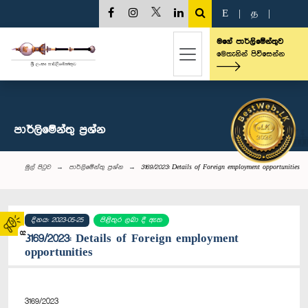
E
|
த
|
මගේ පාර්ලිමේන්තුව
මෙතැනින් පිවිසෙන්න
පාර්ලි‌මේන්තු‌ ප්‍රශ්න
මුල් පිටුව
පාර්ලි‌මේන්තු‌ ප්‍රශ්න
3169/2023: Details of Foreign employment opportunities
දිනය: 2023-05-25
පිළිතුර ලබා දී ඇත
02
3169/2023: Details of Foreign employment
opportunities
3169/2023