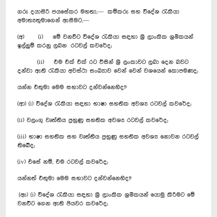
ගරු දයාසිරි ජයසේකර මහතා,— කම්කරු සහ විදේශ රැකියා
අමාත්‍යතුමාගෙන් ඇසීමට,—
(අ) (i) මේ වනවිට විදේශ රැකියා සඳහා ශ්‍රී ලාංකික ශ්‍රමිකයන්
ඉල්ලුම් කරනු ලබන රටවල් කවරේද;
(ii) එම එක් එක් රට විසින් ශ්‍රී ලංකාවට ලබා දෙන බවට
දන්වා ඇති රැකියා අවස්ථා සංඛ්‍යාව වෙන් වෙන් වශයෙන් කොපමණද;
යන්න එතුමා මෙම සභාවට දන්වන්නෙහිද?
(ආ) (i) විදේශ රැකියා සඳහා භාෂා සහතික අවශ්‍ය රටවල් කවරේද;
(ii) වලංගු වෘත්තීය පුහුණු සහතික අවශ්‍ය රටවල් කවරේද;
(iii) භාෂා සහතික සහ වෘත්තීය පුහුණු සහතික අවශ්‍ය නොවන රටවල්
තිබේද;
(iv) එසේ නම්, එම රටවල් කවරේද;
යන්නත් එතුමා මෙම සභාවට දන්වන්නෙහිද?
(ඇ) (i) විදේශ රැකියා සඳහා ශ්‍රී ලාංකික ශ්‍රමිකයන් යොමු කිරීමට මේ
වනවිට ගෙන ඇති පියවර කවරේද;