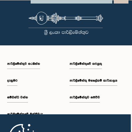
පාර්ලි‌මේන්තුව නරඹන්න
පාර්ලිමේන්තුවේ කටයුතු
දැනුමට
පාර්ලිමේන්තු මහලේකම් කාර්යාලය
සම්බන්ධ වන්න
පාර්ලිමේන්තුව සජීවීව
පාර්ලි‌මේන්තුවේ මන්ත්‍රීවරු
මුල් පිටුව