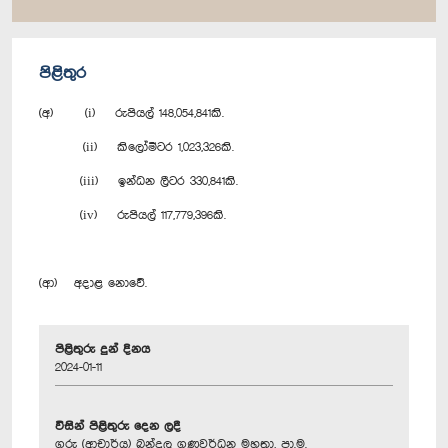
පිළිතුර
(අ) (i) රුපියල් 148,054,841කි.
(ii) කිලෝමීටර 1,023,326කි.
(iii) ඉන්ධන ලීටර 330,841කි.
(iv) රුපියල් 117,779,396කි.
(ආ) අදාළ නොවේ.
පිළිතුරු දුන් දිනය
2024-01-11
විසින් පිළිතුරු දෙන ලදී
ගරු (ආචාර්ය) බන්දුල ගුණවර්ධන මහතා, පා.ම.