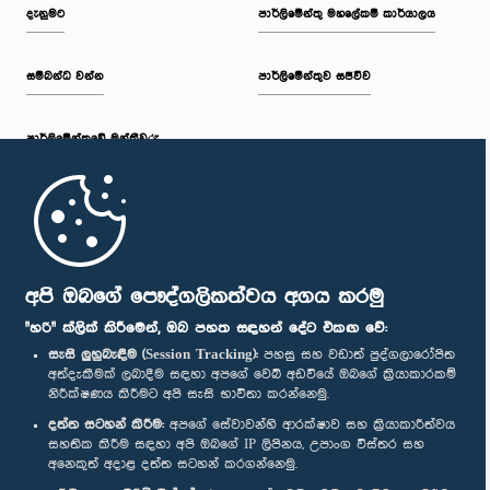
දැනුමට
පාර්ලිමේන්තු මහලේකම් කාර්යාලය
සම්බන්ධ වන්න
පාර්ලිමේන්තුව සජීවීව
පාර්ලි‌මේන්තුවේ මන්ත්‍රීවරු
මුල් පිටුව
පාර්ලිමේන්තු ජංගම යෙදුම
අපි ඔබගේ පෞද්ගලිකත්වය අගය කරමු
"හරි" ක්ලික් කිරීමෙන්, ඔබ පහත සඳහන් දේට එකඟ වේ:
සැසි ලුහුබැඳීම (Session Tracking):
පහසු සහ වඩාත් පුද්ගලාරෝපිත
අත්දැකීමක් ලබාදීම සඳහා අපගේ වෙබ් අඩවියේ ඔබගේ ක්‍රියාකාරකම්
නිරීක්ෂණය කිරීමට අපි සැසි භාවිතා කරන්නෙමු.
අප හා සම්බන්ධ වී සිටින්න :
දත්ත සටහන් කිරීම:
අපගේ සේවාවන්හි ආරක්ෂාව සහ ක්‍රියාකාරීත්වය
සහතික කිරීම සඳහා අපි ඔබගේ IP ලිපිනය, උපාංග විස්තර සහ
අනෙකුත් අදාළ දත්ත සටහන් කරගන්නෙමු.
සම්මාන