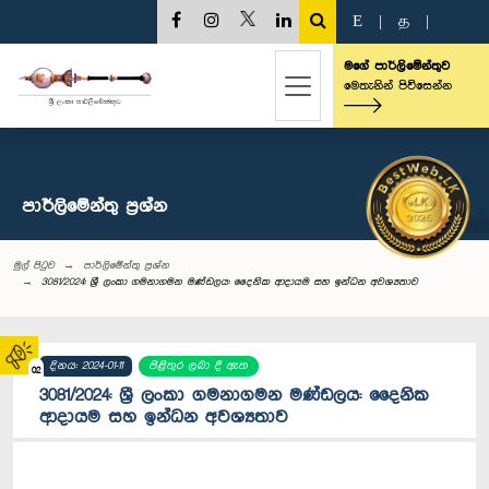
E
|
த
|
මගේ පාර්ලිමේන්තුව
මෙතැනින් පිවිසෙන්න
පාර්ලි‌මේන්තු‌ ප්‍රශ්න
මුල් පිටුව
පාර්ලි‌මේන්තු‌ ප්‍රශ්න
3081/2024: ශ්‍රී ලංකා ගමනාගමන මණ්ඩලය: දෛනික ආදායම සහ ඉන්ධන අවශ්‍යතාව
දිනය: 2024-01-11
පිළිතුර ලබා දී ඇත
02
3081/2024: ශ්‍රී ලංකා ගමනාගමන මණ්ඩලය: දෛනික
ආදායම සහ ඉන්ධන අවශ්‍යතාව