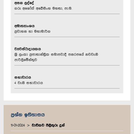
අසන ලද්දේ
ගරු අශෝක් අබේසිංහ මහතා, පා.ම.
අමාත්‍යාංශය
ප්‍රවාහන හා මහාමාර්ග
ව්‍යවස්ථාදායකය
ශ්‍රී ලංකා ප්‍රජාතාන්ත්‍රික සමාජවාදී ජනරජයේ නවවැනි
පාර්ලිමේන්තුව
සභාවාරය
4 වැනි සභාවාරය
ප්‍රශ්න ඉතිහාසය
11-01-2024
වාචිකව පිළිතුරු දුන්