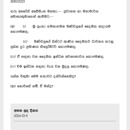
3081/2023
ගරු අශෝක් අබේසිංහ මහතා,— ප්‍රවාහන හා මහාමාර්ග
අමාත්‍යතුමාගෙන් ඇසීමට,—
(අ) (i) ශ්‍රී ලංකා ගමනාගමන මණ්ඩලයේ දෛනික ආදායම
කොපමණද;
(ii) මණ්ඩලයේ බස්රථ ඇණිය දෛනිකව ධාවනය කරනු
ලබන දුර ප්‍රමාණය කිලෝමීටර් කොපමණද;
(iii) ඒ සඳහා වන දෛනික ඉන්ධන අවශ්‍යතාවය කොපමණද;
(iv) එම ඉන්ධන සඳහා වැය වන මුදල කොපමණද;
යන්න එතුමා මෙම සභාවට දන්වන්නෙහිද?
(ආ) නොඑසේ නම්, ඒ මන්ද?
අසන ලද දිනය
2024-01-11