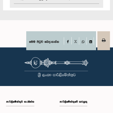
Facebook
මෙම පිටුව බෙදාගන්න
X
WhatsApp
LinkedIn
පාර්ලි‌මේන්තුව නරඹන්න
පාර්ලිමේන්තුවේ කටයුතු