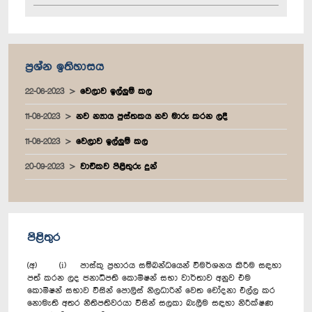
ප්‍රශ්න ඉතිහාසය
22-06-2023
වෙලාව ඉල්ලුම් කල
11-08-2023
නව න්‍යාය පුස්තකය නව මාරු කරන ලදී
11-08-2023
වෙලාව ඉල්ලුම් කල
20-09-2023
වාචිකව පිළිතුරු දුන්
පිළිතුර
(අ) (i) පාස්කු ප්‍රහාරය සම්බන්ධයෙන් විමර්ශනය කිරීම සඳහා
පත් කරන ලද ජනාධිපති කොමිෂන් සභා වාර්තාව අනුව එම
කොමිෂන් සභාව විසින් පොලිස් නිලධාරින් වෙත චෝදනා එල්ල කර
නොමැති අතර නීතිපතිවරයා විසින් සලකා බැලීම සඳහා නිරීක්ෂණ