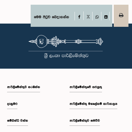
Facebook
මෙම පිටුව බෙදාගන්න
X
WhatsApp
LinkedIn
පාර්ලි‌මේන්තුව නරඹන්න
පාර්ලිමේන්තුවේ කටයුතු
දැනුමට
පාර්ලිමේන්තු මහලේකම් කාර්යාලය
සම්බන්ධ වන්න
පාර්ලිමේන්තුව සජීවීව