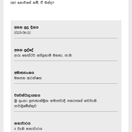
(ආ) නොඑසේ නම්, ඒ මන්ද?
අසන ලද දිනය
2023-06-22
අසන ලද්දේ
ගරු හෙක්ටර් අප්පුහාමි මහතා, පා.ම.
අමාත්‍යාංශය
මහජන ආරක්ෂක
ව්‍යවස්ථාදායකය
ශ්‍රී ලංකා ප්‍රජාතාන්ත්‍රික සමාජවාදී ජනරජයේ නවවැනි
පාර්ලිමේන්තුව
සභාවාරය
4 වැනි සභාවාරය