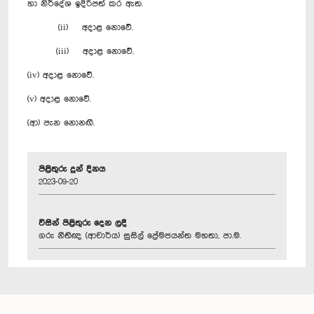
හා නිර්දේශ ඉදිරිපත් කර ඇත.
(ii) අදාළ නොවේ.
(iii) අදාළ නොවේ.
(iv) අදාළ නොවේ.
(v) අදාළ නොවේ.
(ආ) පැන නොනඟී.
පිළිතුරු දුන් දිනය
2023-09-20
විසින් පිළිතුරු දෙන ලදී
ගරු නීතිඥ (ආචාර්ය) සුසිල් ප්‍රේමජයන්ත මහතා, පා.ම.