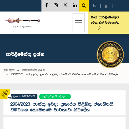
E
|
த
|
මගේ පාර්ලිමේන්තුව
මෙතැනින් පිවිසෙන්න
පාර්ලි‌මේන්තු‌ ප්‍රශ්න
මුල් පිටුව
පාර්ලි‌මේන්තු‌ ප්‍රශ්න
2934/2023: පාස්කු ඉරිදා ප්‍රහාරය පිළිබඳ ජනාධිපති විමර්ශන කොමිසමේ වාර්තාව: නිර්දේශ
දිනය: 2023-06-22
පිළිතුර ලබා දී ඇත
02
2934/2023: පාස්කු ඉරිදා ප්‍රහාරය පිළිබඳ ජනාධිපති
විමර්ශන කොමිසමේ වාර්තාව: නිර්දේශ