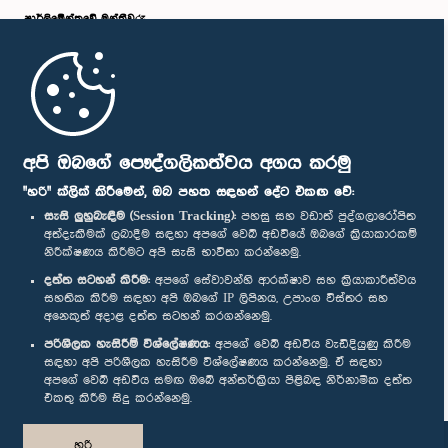
පාර්ලි‌මේන්තුවේ මන්ත්‍රීවරු
මුල් පිටුව
පාර්ලිමේන්තු ජංගම යෙදුම
අපි ඔබගේ පෞද්ගලිකත්වය අගය කරමු
"හරි" ක්ලික් කිරීමෙන්, ඔබ පහත සඳහන් දේට එකඟ වේ:
සැසි ලුහුබැඳීම (Session Tracking):
පහසු සහ වඩාත් පුද්ගලාරෝපිත
අත්දැකීමක් ලබාදීම සඳහා අපගේ වෙබ් අඩවියේ ඔබගේ ක්‍රියාකාරකම්
නිරීක්ෂණය කිරීමට අපි සැසි භාවිතා කරන්නෙමු.
අප හා සම්බන්ධ වී සිටින්න :
දත්ත සටහන් කිරීම:
අපගේ සේවාවන්හි ආරක්ෂාව සහ ක්‍රියාකාරීත්වය
සහතික කිරීම සඳහා අපි ඔබගේ IP ලිපිනය, උපාංග විස්තර සහ
අනෙකුත් අදාළ දත්ත සටහන් කරගන්නෙමු.
සම්මාන
පරිශීලක හැසිරීම් විශ්ලේෂණය:
අපගේ වෙබ් අඩවිය වැඩිදියුණු කිරීම
සඳහා අපි පරිශීලක හැසිරීම විශ්ලේෂණය කරන්නෙමු. ඒ සඳහා
අපගේ වෙබ් අඩවිය සමඟ ඔබේ අන්තර්ක්‍රියා පිළිබඳ නිර්නාමික දත්ත
පෞද්ගලිකත්ව ප්‍රතිපත්තිය
එකතු කිරීම සිදු කරන්නෙමු.
© ශ්‍රී ලංකා පාර්ලි‌මේන්තුව.
හරි