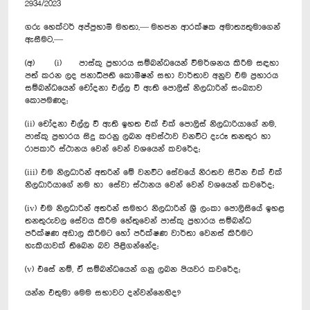
2934/2023
ගරු හෙක්ටර් අප්පුහාමි මහතා,— මහජන ආරක්ෂක අමාත්‍යතුමාගෙන්
ඇසීමට,—
(අ) (i) පාස්කු ප්‍රහාරය සම්බන්ධයෙන් විමර්ශනය කිරීම සඳහා
පත් කරන ලද ජනාධිපති කොමිෂන් සභා වාර්තාව අනුව එම ප්‍රහාරය
සම්බන්ධයෙන් චෝදනා එල්ල වී ඇති පොලිස් නිලධාරින් සංඛ්‍යාව
කොපමණද;
(ii) චෝදනා එල්ල වී ඇති ඉහත එක් එක් පොලිස් නිලධාරියාගේ නම,
පාස්කු ප්‍රහාරය සිදු කරනු ලබන අවස්ථාව වනවිට දැරූ තනතුර හා
රාජකාරි ස්ථානය වෙන් වෙන් වශයෙන් කවරේද;
(iii) එම නිලධාරින් අතරින් මේ වනවිට සේවයේ නිරතව සිටින එක් එක්
නිලධාරියාගේ නම හා සේවා ස්ථානය වෙන් වෙන් වශයෙන් කවරේද;
(iv) එම නිලධාරින් අතරින් සමහර නිලධාරින් ශ්‍රී ලංකා පොලිසියේ ඉහළ
තනතුරුවල සේවය කිරීම හේතුවෙන් පාස්කු ප්‍රහාරය සම්බන්ධ
පරීක්ෂණ අඩාල කිරීමට හෝ පරීක්ෂණ වාර්තා වෙනස් කිරීමට
හැකියාවක් තිබෙන බව පිළිගන්නේද;
(v) එසේ නම්, ඒ සම්බන්ධයෙන් ගනු ලබන පියවර කවරේද;
යන්න එතුමා මෙම සභාවට දන්වන්නෙහිද?