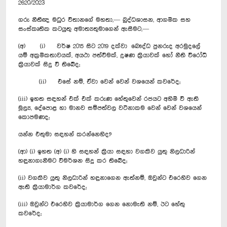
2620/2023
ගරු නීතීඥ මධුර විතානගේ මහතා,— බුද්ධශාසන, ආගමික සහ
සංස්කෘතික කටයුතු අමාත්‍යතුමාගෙන් ඇසීමට,—
(අ) (i) වර්ෂ 2015 සිට 2019 දක්වා බෞද්ධ පුනරුද අරමුදලේ
යම් අක්‍රමිකතාවයක්, අයථා පත්වීමක්, දූෂණ ක්‍රියාවක් හෝ නීති විරෝධි
ක්‍රියාවක් සිදු වී තිබේද;
(ii) එසේ නම්, ඒවා වෙන් වෙන් වශයෙන් කවරේද;
(iii) ඉහත සඳහන් එක් එක් කරුණ හේතුවෙන් රජයට අහිමි වී ඇති
මූල්‍ය, දේපොළ හා මානව සම්පත්වල වටිනාකම වෙන් වෙන් වශයෙන්
කොපමණද;
යන්න එතුමා සඳහන් කරන්නෙහිද?
(ආ) (i) ඉහත (අ) (i) හි සඳහන් ක්‍රියා සඳහා වගකිව යුතු නිලධාරින්
හඳුනාගැනීමට විමර්ශන සිදු කර තිබේද;
(ii) වගකිව යුතු නිලධාරින් හඳුනාගෙන ඇත්නම්, ඔවුන්ට එරෙහිව ගෙන
ඇති ක්‍රියාමාර්ග කවරේද;
(iii) ඔවුන්ට එරෙහිව ක්‍රියාමාර්ග ගෙන නොමැති නම්, ඊට හේතු
කවරේද;