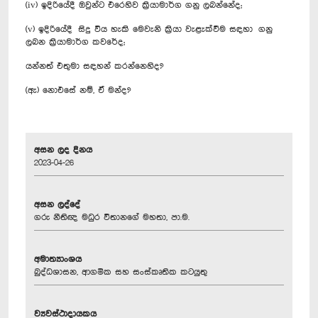
(iv) ඉදිරියේදී ඔවුන්ට එරෙහිව ක්‍රියාමාර්ග ගනු ලබන්නේද;‍
(v) ඉදිරියේදී සිදු විය හැකි මෙවැනි ක්‍රියා වැළැක්වීම සඳහා ගනු
ලබන ක්‍රියාමාර්ග කවරේද;
යන්නත් එතුමා සඳහන් කරන්නෙහිද?
(ඇ) නොඑසේ නම්, ඒ මන්ද?
අසන ලද දිනය
2023-04-26
අසන ලද්දේ
ගරු නීතිඥ මධුර විතානගේ මහතා, පා.ම.
අමාත්‍යාංශය
බුද්ධශාසන, ආගමික සහ සංස්කෘතික කටයුතු
ව්‍යවස්ථාදායකය