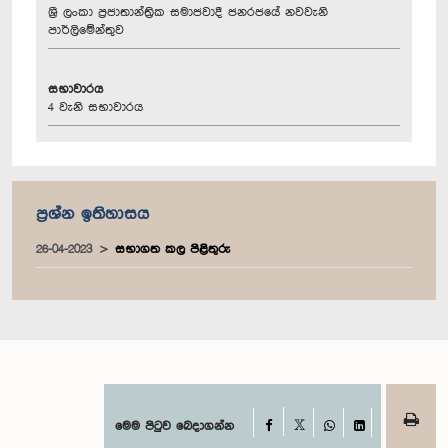
ශ්‍රී ලංකා ප්‍රජාතාන්ත්‍රික සමාජවාදී ජනරජයේ නවවැනි
පාර්ලිමේන්තුව
සභාවාරය
4 වැනි සභාවාරය
ප්‍රශ්න ඉතිහාසය
26-04-2023
සභාගත කල පිළිතුරු
Facebook
මෙම පිටුව බෙදාගන්න
X
WhatsApp
LinkedIn