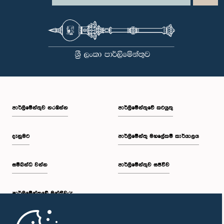
පාර්ලි‌මේන්තුව නරඹන්න
පාර්ලිමේන්තුවේ කටයුතු
දැනුමට
පාර්ලිමේන්තු මහලේකම් කාර්යාලය
සම්බන්ධ වන්න
පාර්ලිමේන්තුව සජීවීව
පාර්ලි‌මේන්තුවේ මන්ත්‍රීවරු
මුල් පිටුව