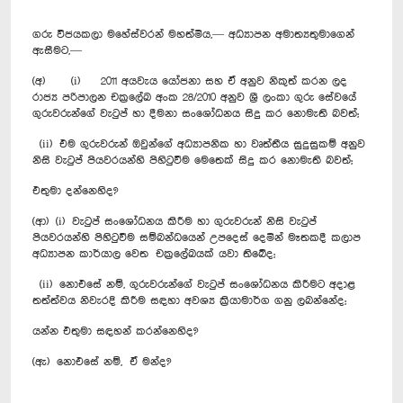
ගරු විජයකලා මහේස්වරන් මහත්මිය,— අධ්‍යාපන අමාත්‍යතුමාගෙන්
ඇසීමට,—
(අ) (i) 2011 අයවැය යෝජනා සහ ඒ අනුව නිකුත් කරන ලද
රාජ්‍ය පරිපාලන චක්‍රලේඛ අංක 28/2010 අනුව ශ්‍රී ලංකා ගුරු සේවයේ
ගුරුවරුන්ගේ වැටුප් හා දීමනා සංශෝධනය සිදු කර නොමැති බවත්;
(ii) එම ගුරුවරුන් ඔවුන්ගේ අධ්‍යාපනික හා වෘත්තීය සුදුසුකම් අනුව
නිසි වැටුප් පියවරයන්හි පිහිටුවීම මෙතෙක් සිදු කර නොමැති බවත්;
එතුමා දන්නෙහිද?
(ආ) (i) වැටුප් සංශෝධනය කිරීම හා ගුරුවරුන් නිසි වැටුප්
පියවරයන්හි පිහිටුවීම සම්බන්ධයෙන් උපදෙස් දෙමින් මෑතකදී කලාප
අධ්‍යාපන කාර්යාල වෙත චක්‍රලේඛයක් යවා තිබේද;
(ii) නොඑසේ නම්, ගුරුවරුන්ගේ වැටුප් සංශෝධනය කිරීමට අදාළ
තත්ත්වය නිවැරදි කිරීම සඳහා අවශ්‍ය ක්‍රියාමාර්ග ගනු ලබන්නේද;
යන්න එතුමා සඳහන් කරන්නෙහිද?
(ඇ) නොඑසේ නම්, ඒ මන්ද?