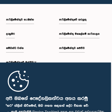
පාර්ලි‌මේන්තුව නරඹන්න
පාර්ලිමේන්තුවේ කටයුතු
දැනුමට
පාර්ලිමේන්තු මහලේකම් කාර්යාලය
සම්බන්ධ වන්න
පාර්ලිමේන්තුව සජීවීව
පාර්ලි‌මේන්තුවේ මන්ත්‍රීවරු
මුල් පිටුව
පාර්ලිමේන්තු ජංගම යෙදුම
අපි ඔබගේ පෞද්ගලිකත්වය අගය කරමු
"හරි" ක්ලික් කිරීමෙන්, ඔබ පහත සඳහන් දේට එකඟ වේ:
සැසි ලුහුබැඳීම (Session Tracking):
පහසු සහ වඩාත් පුද්ගලාරෝපිත