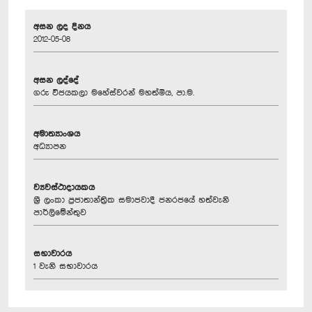
අසන ලද දිනය
2012-05-08
අසන ලද්දේ
ගරු විජයකලා මහේස්වරන් මහත්මිය, පා.ම.
අමාත්‍යාංශය
අධ්‍යාපන
ව්‍යවස්ථාදායකය
ශ්‍රී ලංකා ප්‍රජාතාන්ත්‍රික සමාජවාදී ජනරජයේ හත්වැනි
පාර්ලිමේන්තුව
සභාවාරය
1 වැනි සභාවාරය