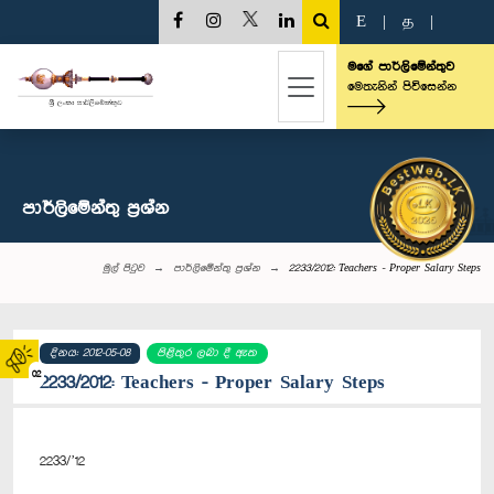
E
|
த
|
මගේ පාර්ලිමේන්තුව
මෙතැනින් පිවිසෙන්න
පාර්ලි‌මේන්තු‌ ප්‍රශ්න
මුල් පිටුව
පාර්ලි‌මේන්තු‌ ප්‍රශ්න
2233/2012: Teachers - Proper Salary Steps
දිනය: 2012-05-08
පිළිතුර ලබා දී ඇත
02
2233/2012: Teachers - Proper Salary Steps
2233/’12