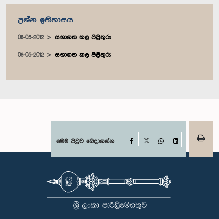
ප්‍රශ්න ඉතිහාසය
08-05-2012
සභාගත කල පිළිතුරු
08-05-2012
සභාගත කල පිළිතුරු
Facebook
මෙම පිටුව බෙදාගන්න
X
WhatsApp
LinkedIn