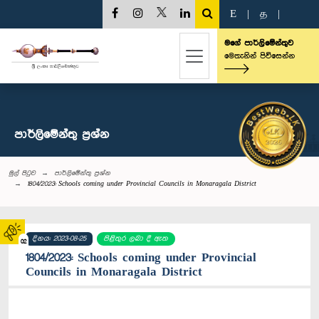
E
|
த
|
මගේ පාර්ලිමේන්තුව
මෙතැනින් පිවිසෙන්න
පාර්ලි‌මේන්තු‌ ප්‍රශ්න
මුල් පිටුව
පාර්ලි‌මේන්තු‌ ප්‍රශ්න
1804/2023: Schools coming under Provincial Councils in Monaragala District
දිනය: 2023-08-25
පිළිතුර ලබා දී ඇත
02
1804/2023: Schools coming under Provincial
Councils in Monaragala District