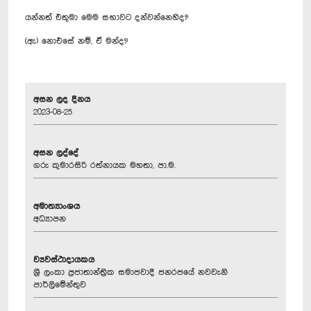
යන්නත් එතුමා මෙම සභාවට දන්වන්නෙහිද?
(ඇ) නොඑසේ නම්, ඒ මන්ද?
අසන ලද දිනය
2023-08-25
අසන ලද්දේ
ගරු කුමාරසිරි රත්නායක මහතා, පා.ම.
අමාත්‍යාංශය
අධ්‍යාපන
ව්‍යවස්ථාදායකය
ශ්‍රී ලංකා ප්‍රජාතාන්ත්‍රික සමාජවාදී ජනරජයේ නවවැනි
පාර්ලිමේන්තුව