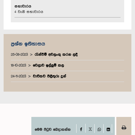
සභාවාරය
4 වැනි සභාවාරය
ප්‍රශ්න ඉතිහාසය
25-08-2023
රැස්වීම් අවලංගු කරන ලදී
18-10-2023
වෙලාව ඉල්ලුම් කල
24-11-2023
වාචිකව පිළිතුරු දුන්
Facebook
මෙම පිටුව බෙදාගන්න
X
WhatsApp
LinkedIn