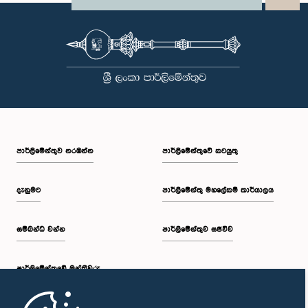
පාර්ලි‌මේන්තුව නරඹන්න
පාර්ලිමේන්තුවේ කටයුතු
දැනුමට
පාර්ලිමේන්තු මහලේකම් කාර්යාලය
සම්බන්ධ වන්න
පාර්ලිමේන්තුව සජීවීව
පාර්ලි‌මේන්තුවේ මන්ත්‍රීවරු