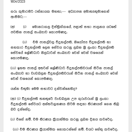
1804/2023
ගරු කුමාරසිරි රත්නායක මහතා,— අධ්‍යාපන අමාත්‍යතුමාගෙන්
ඇසීමට,—
(අ) (i) මොනරාගල දිස්ත්‍රික්කයේ, පළාත් සභා පාලනය යටතේ
පවතින පාසල් සංඛ්‍යාව කොපමණද;
(ii) එම පාසල්වල විදුහල්පති, නියෝජ්‍ය විදුහල්පති හා
සහකාර විදුහල්පති ලෙස සේවය කරනු ලබන ශ්‍රී ලංකා විදුහල්පති
සේවයේ ශ්‍රේණිධාරි නිලධාරින් සංඛ්‍යාව වෙන් වෙන් වශයෙන්
කොපමණද;
(iii) ඉහත පාසල් අතරින් ශ්‍රේණිධාරි විදුහල්පතිවරුන් සිටින පාසල්
සංඛ්‍යාව හා වැඩබලන විදුහල්පතිවරුන් සිටින පාසල් සංඛ්‍යාව වෙන්
වෙන් වශයෙන් කොපමණද;
යන්න එතුමා ‍මෙම සභාවට දන්වන්නෙහිද?
(ආ) (i) විදුහල්පති තනතුරේ වැඩබලන උප ගුරුවරුන් ශ්‍රී ලංකා
විදුහල්පති සේවයට අන්තර්ග්‍රහණය කිරීම සඳහා තීරණයක් ගෙන තිබූ
බව දන්නේද;
(ii) එසේ නම්, එම තීරණය ක්‍රියාත්මක කරනු ලබන දිනය කවරේද;‍
(iii) එම තීරණය ක්‍රියාත්මක නොකරන්නේ නම්, එයට හේතු කවරේද;