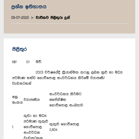
ප්‍රශ්න ඉතිහාසය
05-07-2023
වාචිකව පිළිතුරු දුන්
පිළිතුර
(අ) (i) ඔව්.
2023 වර්ෂයේදී ක්‍රියාත්මක කරනු ලබන සුළු හා මධ්‍ය
පරිමාණ සත්ව ගොවිපොළ සංවර්ධනය කිරීමේ ව්‍යාපෘති/
වැඩසටහන්
සංවර්ධනය කිරීමට
අනු
ව්‍යාපෘතිය
අපේක්ෂිත
අංකය
ගොවිපොළ සංඛ්‍යාව
කුඩා හා මධ්‍ය
පරිමාණ කුකුළු
කුකුළු ගොවිපොළ
1.
ගොවිපොළ
2,804
සංවර්ධන
වැඩසටහන