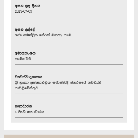
අසන ලද දිනය
2023-07-05
අසන ලද්දේ
ගරු සමන්ප්‍රිය හේරත් මහතා, පා.ම.
අමාත්‍යාංශය
කෘෂිකර්ම
ව්‍යවස්ථාදායකය
ශ්‍රී ලංකා ප්‍රජාතාන්ත්‍රික සමාජවාදී ජනරජයේ නවවැනි
පාර්ලිමේන්තුව
සභාවාරය
4 වැනි සභාවාරය