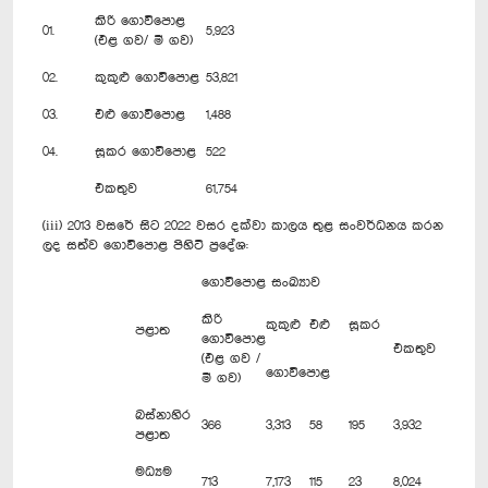
කිරි ගොවිපොළ
01.
5,923
(එළ ගව/ මී ගව)
02.
කුකුළු ගොවිපොළ
53,821
03.
එළු ගොවිපොළ
1,488
04.
සූකර ගොවිපොළ
522
එකතුව
61,754
(iii) 2013 වසරේ සිට 2022 වසර දක්වා කාලය තුළ සංවර්ධනය කරන
ලද සත්ව ගොවිපොළ පිහිටි ප්‍රදේශ:
ගොවිපොළ සංඛ්‍යාව
කිරි
කුකුළු
එළු
සූකර
පළාත
ගොවිපොළ
එකතුව
(එළ ගව /
ගොවිපොළ
මී ගව)
බස්නාහිර
366
3,313
58
195
3,932
පළාත
මධ්‍යම
713
7,173
115
23
8,024