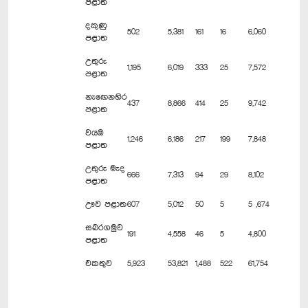
පළාත
දකුණු
502
5,381
161
16
6,060
පළාත
උතුරු
1,195
6,019
333
25
7,572
පළාත
නැඟෙනහිර
437
8,866
414
25
9,742
පළාත
වයඹ
1,246
6,186
217
199
7,848
පළාත
උතුරු මැද
666
7,313
94
29
8,102
පළාත
ඌව පළාත
607
5,012
50
5
5 ,674
සබරගමුව
191
4,558
46
5
4,800
පළාත
එකතුව
5,923
53,821
1,488
522
61,754