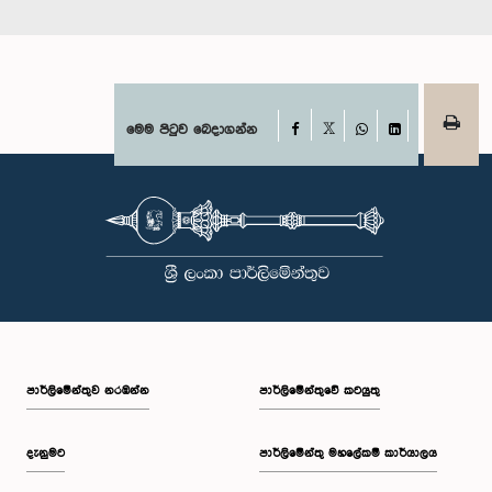
Facebook
මෙම පිටුව බෙදාගන්න
X
WhatsApp
LinkedIn
පාර්ලි‌මේන්තුව නරඹන්න
පාර්ලිමේන්තුවේ කටයුතු
දැනුමට
පාර්ලිමේන්තු මහලේකම් කාර්යාලය