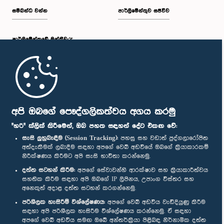
සම්බන්ධ වන්න
පාර්ලිමේන්තුව සජීවීව
පාර්ලි‌මේන්තුවේ මන්ත්‍රීවරු
මුල් පිටුව
පාර්ලිමේන්තු ජංගම යෙදුම
අපි ඔබගේ පෞද්ගලිකත්වය අගය කරමු
"හරි" ක්ලික් කිරීමෙන්, ඔබ පහත සඳහන් දේට එකඟ වේ:
සැසි ලුහුබැඳීම (Session Tracking):
පහසු සහ වඩාත් පුද්ගලාරෝපිත
අත්දැකීමක් ලබාදීම සඳහා අපගේ වෙබ් අඩවියේ ඔබගේ ක්‍රියාකාරකම්
නිරීක්ෂණය කිරීමට අපි සැසි භාවිතා කරන්නෙමු.
අප හා සම්බන්ධ වී සිටින්න :
දත්ත සටහන් කිරීම:
අපගේ සේවාවන්හි ආරක්ෂාව සහ ක්‍රියාකාරීත්වය
සහතික කිරීම සඳහා අපි ඔබගේ IP ලිපිනය, උපාංග විස්තර සහ
අනෙකුත් අදාළ දත්ත සටහන් කරගන්නෙමු.
සම්මාන
පරිශීලක හැසිරීම් විශ්ලේෂණය:
අපගේ වෙබ් අඩවිය වැඩිදියුණු කිරීම
සඳහා අපි පරිශීලක හැසිරීම විශ්ලේෂණය කරන්නෙමු. ඒ සඳහා
අපගේ වෙබ් අඩවිය සමඟ ඔබේ අන්තර්ක්‍රියා පිළිබඳ නිර්නාමික දත්ත