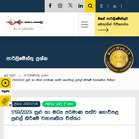
E
|
த
|
මගේ පාර්ලිමේන්තුව
මෙතැනින් පිවිසෙන්න
පාර්ලි‌මේන්තු‌ ප්‍රශ්න
මුල් පිටුව
පාර්ලි‌මේන්තු‌ ප්‍රශ්න
1759/2023: සුළු හා මධ්‍ය පරිමාණ සත්ව ගොවිපළ පුළුල් කිරීමේ ව්‍යාපෘතිය: විස්තර
බලන්න
දිනය: 2023-07-05
පිළිතුර ලබා දී ඇත
02
1759/2023: සුළු හා මධ්‍ය පරිමාණ සත්ව ගොවිපළ
පුළුල් කිරීමේ ව්‍යාපෘතිය: විස්තර