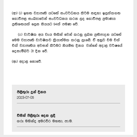
(ආ) (i) ඉහත ව්‍යාපෘති යටතේ සංවර්ධනය කිරීම සඳහා ඉලක්කගත
ගොවිපළ සංඛ්‍යාවෙන් සංවර්ධනය කරන ලද ගොවිපළ ප්‍රමාණය
ප්‍රතිශතයක් ලෙස සියයට 94ක් පමණ වේ.
(ii) වාර්ෂික අය වැය මඟින් වෙන් කරනු ලබන ප්‍රතිපාදන යටතේ
මෙම ව්‍යාපෘති වාර්ෂිකව ක්‍රියාත්මක කරනු ලැබේ. ඒ අනුව එම එක්
එක් ව්‍යාපෘතිය අවසන් කිරීමට නියමිත දිනය වන්නේ අදාළ වර්ෂයේ
දෙසැම්බර් 31 දින වේ.
(ඇ) අදාළ නොවේ.
පිළිතුරු දුන් දිනය
2023-07-05
විසින් පිළිතුරු දෙන ලදී
ගරු මහින්ද අමරවීර මහතා, පා.ම.