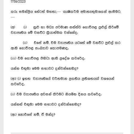
1759/2023
ගරු සමන්ප්‍රිය හේරත් මහතා,— කෘෂිකර්ම අමාත්‍යතුමාගෙන් ඇසීමට,
—
(අ) (i) සුළු හා මධ්‍ය පරිමාණ සත්ත්ව ගොවිපළ පුළුල් කිරීමේ
ව්‍යාපෘතිය මේ වනවිට ක්‍රියාත්මක වන්නේද;
(ii) එසේ නම්, එම ව්‍යාපෘතිය යටතේ මේ වනවිට පුළුල් කර
ඇති ගොවිපළ සංඛ්‍යාව කොපමණද;
(iii) එම ගොවිපළ පිහිටා ඇති ප්‍රදේශ කවරේද;
යන්න එතුමා මෙම සභාවට දන්වන්නෙහිද?
(ආ) (i) ඉහත ව්‍යාපෘතියේ වර්තමාන ප්‍රගතිය ප්‍රතිශතයක් වශයෙන්
කවරේද;
(ii) එම ව්‍යාපෘතිය අවසන් කිරීමට නියමිත දිනය කවරේද;
යන්නත් එතුමා මෙම සභාවට දන්වන්නෙහිද?
(ඇ) නොඑසේ නම්, ඒ මන්ද?