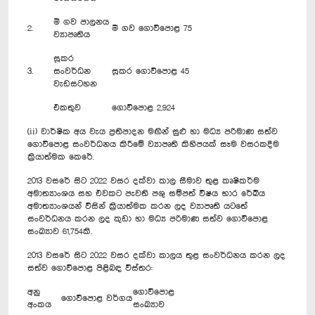
මී ගව පාලනය
2.
මී ගව ගොවිපොළ 75
ව්‍යාපෘතිය
සූකර
3.
සංවර්ධන
සූකර ගොවිපොළ 45
වැඩසටහන
එකතුව
ගොවිපොළ 2,924
(ii) වාර්ෂික අය වැය ප්‍රතිපාදන මඟින් සුළු හා මධ්‍ය පරිමාණ සත්ව
ගොවිපොළ සංවර්ධනය කිරීමේ ව්‍යාපෘති කිහිපයක් සෑම වසරකදීම
ක්‍රියාත්මක කෙරේ.
2013 වසරේ සිට 2022 වසර දක්වා කාල සීමාව තුළ කෘෂිකර්ම
අමාත්‍යාංශය සහ එවකට පැවති පශු සම්පත් විෂය භාර රේඛීය
අමාත්‍යාංශයන් විසින් ක්‍රියාත්මක කරන ලද ව්‍යාපෘති යටතේ
සංවර්ධනය කරන ලද කුඩා හා මධ්‍ය පරිමාණ සත්ව ‍ගොවිපොළ
සංඛ්‍යාව 61,754කි.
2013 වසරේ සිට 2022 වසර දක්වා කාලය තුළ සංවර්ධනය කරන ලද
සත්ව ගොවිපොළ පිළිබඳ විස්තර:
අනු
ගොවිපොළ
ගොවිපොළ වර්ගය
අංකය
සංඛ්‍යාව