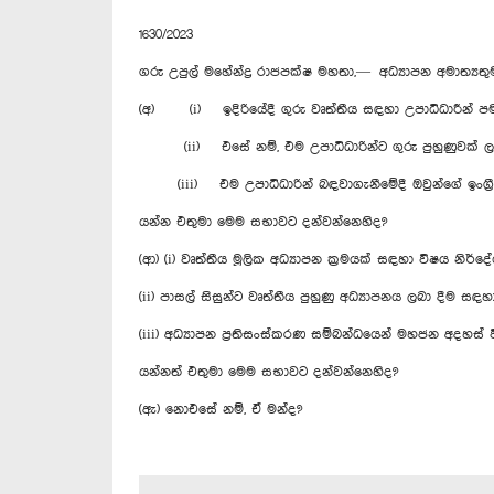
1630/2023
ගරු උපුල් මහේන්ද්‍ර රාජපක්ෂ මහතා,— අධ්‍යාපන අමාත්‍ය
(අ) (i) ඉදිරියේදී ගුරු වෘත්තීය සඳහා උපාධිධාරීන් 
(ii) එසේ නම්, එම උපාධිධාරින්ට ගුරු පුහුණුවක් ල
(iii) එම උපාධිධාරින් බඳවාගැනීමේදී ඔවුන්ගේ ඉංග්‍රීස
යන්න එතුමා මෙම සභාවට දන්වන්නෙහිද?
(ආ) (i) වෘත්තීය මූලික අධ්‍යාපන ක්‍රමයක් සඳහා විෂය න
(ii) පාසල් සිසුන්ට වෘත්තීය පුහුණු අධ්‍යාපනය ලබා දීම ස
(iii) අධ්‍යාපන ප්‍රතිසංස්කරණ සම්බන්ධයෙන් මහජන අදහස්
යන්නත් එතුමා මෙම සභාවට දන්වන්නෙහිද?
(ඇ) නොඑසේ නම්, ඒ මන්ද?