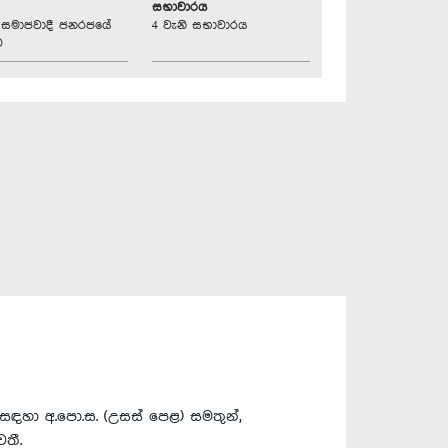
සභාවාරය
්‍රික සමාජවාදී ජනරජයේ
4 වැනි සභාවාරය
ව
ේවය සඳහා අ.පො.ස. (උසස් පෙළ) සමතුන්,
වතී.