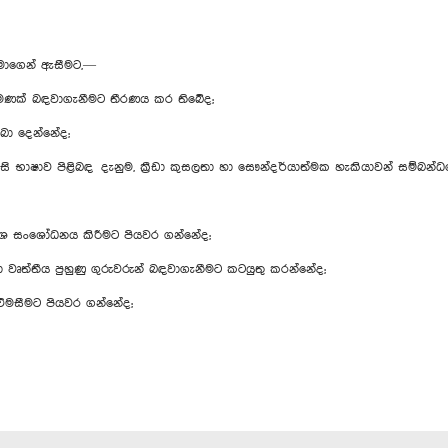
තුමාගෙන් ඇසීමට,—
පමණක් බඳවාගැනීමට තීරණය කර තිබේද;
බා දෙන්නේද;
ි භාෂාව පිළිබඳ දැනුම, ක්‍රීඩා කුසලතා හා සෞන්දර්යාත්මක හැකියාවන් සම්බන
ිර්දේශ සංශෝධනය කිරීමට පියවර ගන්නේද;
ඳහා වෘත්තීය පුහුණු ගුරුවරුන් බඳවාගැනීමට කටයුතු කරන්නේද;
 විමසීමට පියවර ගන්නේද;