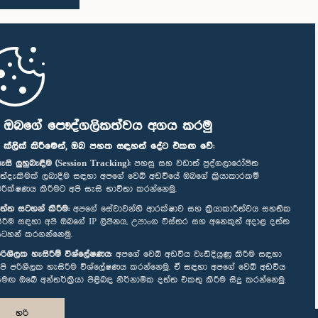
ි ඔබගේ පෞද්ගලිකත්වය අගය කරමු
" ක්ලික් කිරීමෙන්, ඔබ පහත සඳහන් දේට එකඟ වේ:
ැසි ලුහුබැඳීම (Session Tracking):
පහසු සහ වඩාත් පුද්ගලාරෝපිත
ත්දැකීමක් ලබාදීම සඳහා අපගේ වෙබ් අඩවියේ ඔබගේ ක්‍රියාකාරකම්
ිරීක්ෂණය කිරීමට අපි සැසි භාවිතා කරන්නෙමු.
ත්ත සටහන් කිරීම:
අපගේ සේවාවන්හි ආරක්ෂාව සහ ක්‍රියාකාරීත්වය සහතික
ිරීම සඳහා අපි ඔබගේ IP ලිපිනය, උපාංග විස්තර සහ අනෙකුත් අදාළ දත්ත
ටහන් කරගන්නෙමු.
රිශීලක හැසිරීම් විශ්ලේෂණය:
අපගේ වෙබ් අඩවිය වැඩිදියුණු කිරීම සඳහා
පි පරිශීලක හැසිරීම විශ්ලේෂණය කරන්නෙමු. ඒ සඳහා අපගේ වෙබ් අඩවිය
මඟ ඔබේ අන්තර්ක්‍රියා පිළිබඳ නිර්නාමික දත්ත එකතු කිරීම සිදු කරන්නෙමු.
හරි