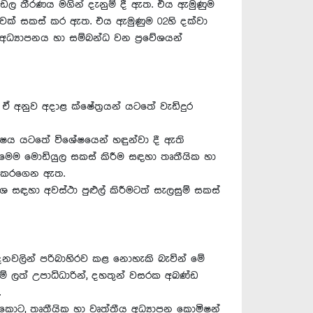
ණ්ඩල තීරණය මගින් දැනුම් දී ඇත. එය ඇමුණුම
මුවක් සකස් කර ඇත. එය ඇමුණුම 02හි දක්වා
 අධ්‍යාපනය හා සම්බන්ධ වන ප්‍රවේශයන්
ඒ අනුව අදාළ ක්ෂේත්‍රයන් යටතේ වැඩිදුර
විෂය යටතේ විශේෂයෙන් හඳුන්වා දී ඇති
ේ. මෙම මොඩියුල සකස් කිරීම සඳහා තෘතීයික හා
්ධ කරගෙන ඇත.
ශ සඳහා අවස්ථා පුළුල් කිරීමටත් සැලසුම් සකස්
දනවලින් පරිබාහිරව කළ නොහැකි බැවින් මේ
කම් ලත් උපාධිධාරින්, දහතුන් වසරක අඛණ්ඩ
.
 කොට, තෘතීයික හා වෘත්තීය අධ්‍යාපන කොමිෂන්