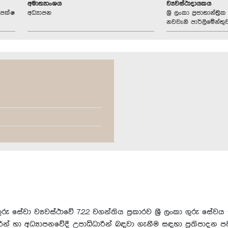
අමාත්‍යාංශය
ව්‍යවස්ථාදායකය
ජපක්ෂ
අධ්‍යාපන
ශ්‍රී ලංකා ප්‍රජාතාන්ත
නවවැනි පාර්ලිමේන්තු
කා ගුරු සේවා ව්‍යවස්ථාවේ 7.2.2 වගන්තිය ප්‍රකාරව ශ්‍රී ලංකා ගුරු ස
ධාරින් හා අධ්‍යාපනවේදී උපාධිධාරින් බඳවා ගැනීම සඳහා ප්‍රතිපාදන ප