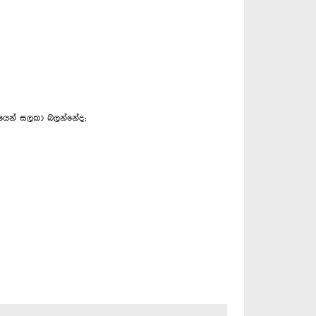
්ධයෙන් සලකා බලන්නේද;