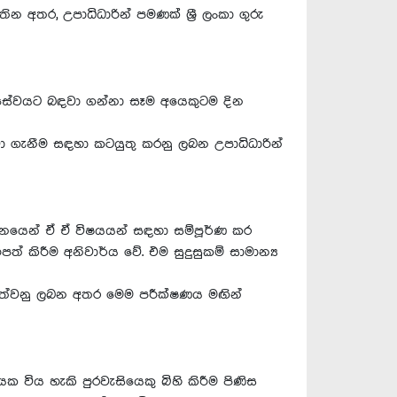
ින අතර, උපාධිධාරින් පමණක් ශ්‍රී ලංකා ගුරු
ර ගුරු සේවයට බඳවා ගන්නා සෑම අයෙකුටම දින
ා ගැනීම සඳහා කටයුතු කරනු ලබන උපාධිධාරින්
ේදනයෙන් ඒ ඒ විෂයයන් සඳහා සම්පූර්ණ කර
ිපත් කිරීම අනිවාර්ය වේ. එම සුදුසුකම් සාමාන්‍ය
ණ පවත්වනු ලබන අතර මෙම පරීක්ෂණය මඟින්
 විය හැකි පුරවැසියෙකු බිහි කිරීම පිණිස