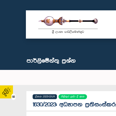
පාර්ලි‌මේන්තු‌ ප්‍රශ්න
දිනය: 2023-03-24
පිළිතුර ලබා දී ඇත
02
1630/2023: අධ්‍යාපන ප්‍රතිසංස්ක