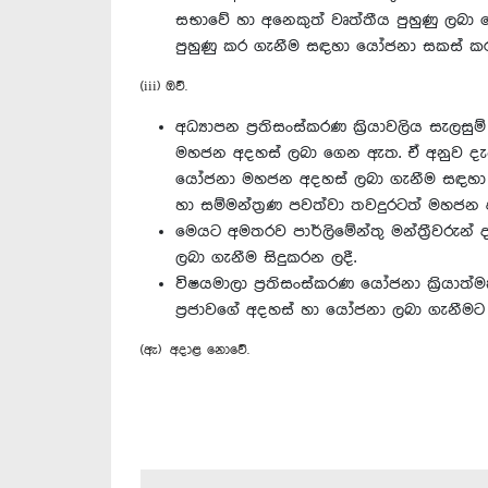
සභාවේ හා අනෙකුත් වෘත්තීය පුහුණු ලබා ද
පුහුණු කර ගැනීම සඳහා යෝජනා සකස් කර
(iii) ඔව්.
අධ්‍යාපන ප්‍රතිසංස්කරණ ක්‍රියාවලිය ස
මහජන අදහස් ලබා ගෙන ඇත. ඒ අනුව දැනට න
යෝජනා මහජන අදහස් ලබා ගැනීම සඳහා ඩිජ
හා සම්මන්ත්‍රණ පවත්වා තවදුරටත් මහජන
මෙයට අමතරව පාර්ලිමේන්තු මන්ත්‍රීවරුන
ලබා ගැනීම සිදුකරන ලදී.
විෂයමාලා ප්‍රතිසංස්කරණ යෝජනා ක්‍රියාත
ප්‍රජාවගේ අදහස් හා යෝජනා ලබා ගැනීමට
(ඇ) අදාළ නොවේ.