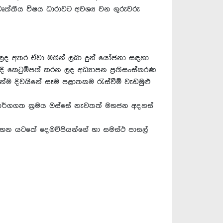
වෘත්තීය විෂය ධාරාවට අවශ්‍ය වන ගුරුවරු
රන ලද අතර ඒවා මගින් ලබා දුන් යෝජනා සඳහා
 කෙටුම්පත් කරන ලද අධ්‍යාපන ප්‍රතිසංස්කරණ
්ම දිවයිනේ සෑම පළාතකම රැස්වීම් වැඩමුළු
 මාර්ගගත ක්‍රමය ඔස්සේ නැවතත් මහජන අදහස්
ැඩසටහන යටතේ දෙමව්පියන්ගේ හා සමස්ථ පාසල්