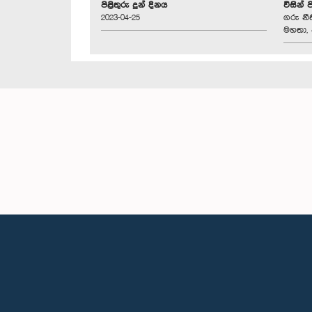
පිළිතුරු දුන් දිනය
විසින් 
2023-04-25
ගරු නීත
මහතා, 