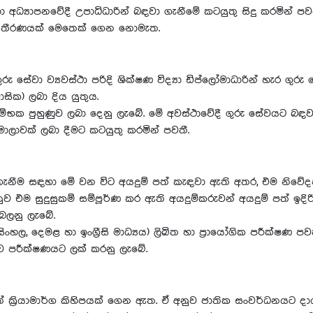
ා අධ්‍යාපනවේදී උපාධිධාරින් බඳවා ගැනීමේ කටයුතු සිදු කරමින් පවත
මය තීරණයක් මෙතෙක් ගෙන නොමැත.
ංකා ගුරු සේවා ව්‍යවස්ථා පරිදි ශික්ෂණ විද්‍යා ඩිප්ලෝමාධාරින් හැ
සික) ලබා දිය යුතුය.
භක පුහුණුව ලබා දෙනු ලැබේ. මේ අවස්ථාවේදී ගුරු සේවයට බඳව
ාලාවක් ලබා දීමට කටයුතු කරමින් පවතී.
වා ගැනීම සඳහා මේ වන විට අයදුම් පත් කැඳවා ඇති අතර, එම නිව
අනුව එම සුදුසුකම් සම්පූර්ණ කර ඇති අයදුම්කරුවන් අයදුම් පත් ඉදිර
 බලනු ලැබේ.
හල, දෙමළ හා ඉංග්‍රීසි මාධ්‍යය) ලිඛිත හා ප්‍රායෝගික පරීක්ෂ
ඳව පරීක්ෂණයට ලක් කරනු ලැබේ.
 ක්‍රියාමාර්ග කිහිපයක් ගෙන ඇත. ඒ අනුව ජාතික සංවර්ධනයට දායක