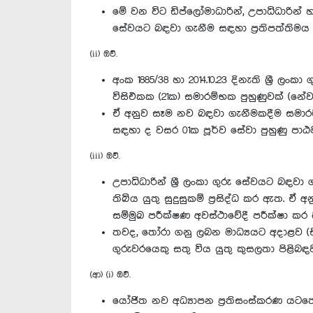
මේ වන විට ඩිප්ලෝමාධාරින්, උපාධිධාරින් හ
සේවයට බඳවා ගැනීම සඳහා ප්‍රතිපත්ති
(ii) ඔව්.
අංක 1885/38 හා 2014.10.23 දිනැති ශ්‍රී ල
විසිඑකක (21ක) සමාරම්භක පුහුණුවක් (නේවා
ඒ අනුව සෑම නව බඳවා ගැනීමකදීම සමාරම්
සඳහා ද වසර 01ක පූර්ව සේවා පුහුණු පාඨම
(iii) ඔව්.
උපාධිධාරින් ශ්‍රී ලංකා ගුරු සේවයට බඳ
තිබිය යුතු සුදුසුකම් ප්‍රසිද්ධ කර ඇත. ඒ 
සම්මුඛ පරීක්ෂණ අවස්ථාවේදී පරීක්ෂා කර
තවද, තෝරා ගනු ලබන මාධ්‍යයට අදාළව (සිං
ගුරුවරයෙකු සතු විය යුතු කුසලතා පිළිබ
(ආ) (i) ඔව්.
යෝජිත නව අධ්‍යාපන ප්‍රතිසංස්කරණ යටතේ