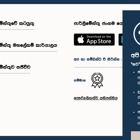
මේන්තුවේ කටයුතු
පාර්ලිමේන්තු ජංගම යෙදුම
මේන්තු මහලේකම් කාර්යාලය
අප
අප හා සම්බන්ධ වී සිටින්න :
"හරි
මේන්තුව සජීවීව
ස
අ
සම්මාන
න
ද
ක
පෞද්ගලිකත්ව ප්‍රතිපත්තිය
ස
ප
අ
ස