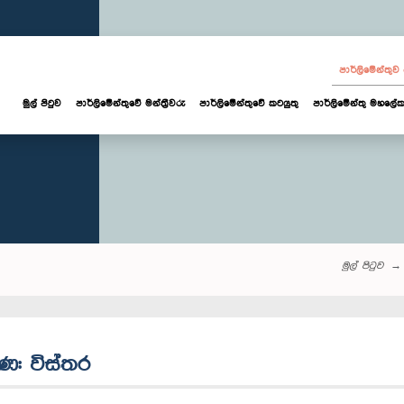
පාර්ලි‌මේන්තු
මුල් පිටුව
පාර්ලි‌මේන්තුවේ මන්ත්‍රීවරු
පාර්ලිමේන්තුවේ කටයුතු
පාර්ලිමේන්තු මහලේක
මුල් පිටුව
රණ: විස්තර