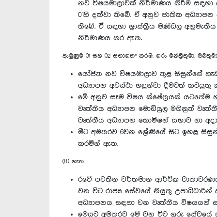
නව විෂයමාලාවක් නිර්මාණය කිරීම සඳහා අන
01හි දක්වා තිබේ. ඒ අනුව ජාතික අධ්‍යා
තිබේ. ඒ සඳහා ශ්‍රාස්ත්‍රීය මණ්ඩල අනුමැ
නිර්මාණය කර ඇත.
ඇමුණුම 01 සහ 02 සභාගත* කරමි. ගරු මන්ත්‍රීතුමා, ඔබතු
යෝජිත නව විෂයමාලාව තුළ සිසුන්ගේ හැකිය
අධ්‍යාපන අවස්ථා හඳුන්වා දීමටත් කටයුතු
මේ අනුව සෑම විෂය ක්ෂේත්‍රයක් යටතේම 
වෘත්තීය අධ්‍යාපන මොඩියුල මගිනුත් වෘත්
වෘත්තීය අධ්‍යාපන කොමිෂන් සභාව හා අදා
මීට අමතරව 6වන ශ්‍රේණියේ සිට ඉහළ සිසුන
කරමින් ඇත.
(ii) නැත.
රටේ පවතින වර්තමාන ආර්ථික වාතාවරණය ත
වන විට රාජ්‍ය සේවයේ නියුතු උපාධිධාරින්
අධ්‍යාපනය සඳහා වන වෘත්තීය විෂයයන් 
මෙයට අමතරව මේ වන විට ගුරු සේවයේ කටයු