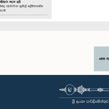
පිළිතුරු දෙන ලදී
ිඥ (ආචාර්ය) සුසිල් ප්‍රේමජයන්ත
පා.ම.
මෙම පි