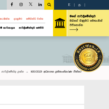
E
|
த
|
මගේ පාර්ලිමේන්තුව
ව නරඹන්න
දැනුමට
සම්බන්ධ වන්න
ඔබගේ ගිණුමට මෙතැනින්
පිවිසෙන්න
ම් කාර්යාලය
පාර්ලිමේන්තුව සජීවීව
පාර්ලි‌මේන්තු‌ ප්‍රශ්න
1630/2023: අධ්‍යාපන ප්‍රතිසංස්කරණ: විස්තර