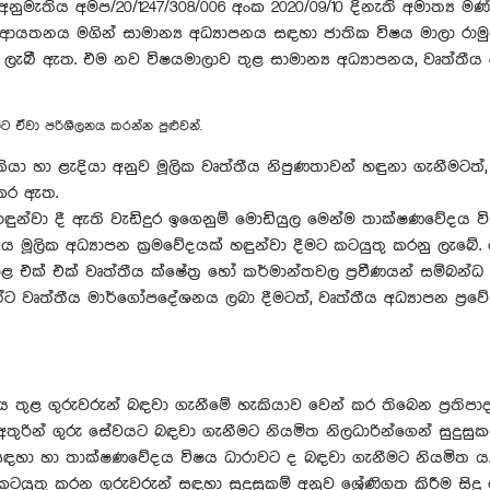
ුමැතිය අමප/20/1247/308/006 අංක 2020/09/10 දිනැති අමාත්‍ය ම
පන ආයතනය මගින් සාමාන්‍ය අධ්‍යාපනය සඳහා ජාතික විෂය මාලා රා
තිය ලැබී ඇත. එම නව විෂයමාලාව තුළ සාමාන්‍ය අධ්‍යාපනය, වෘත්තීය
මාට ඒවා පරිශීලනය කරන්න පුළුවන්.
ා හා ළැදියා අනුව මූලික වෘත්තීය නිපුණතාවන් හඳුනා ගැනීමටත්, 
 කර ඇත.
හඳුන්වා දී ඇති වැඩිදුර ඉගෙනුම් මොඩියුල මෙන්ම තාක්ෂණවේදය 
තීය මූලික අධ්‍යාපන ක්‍රමවේදයක් හඳුන්වා දීමට කටයුතු කරනු ලැබ
ළ එක් එක් වෘත්තීය ක්ෂේත්‍ර හෝ කර්මාන්තවල ප්‍රවීණයන් සම්බන
්ට වෘත්තීය මාර්ගෝපදේශනය ලබා දීමටත්, වෘත්තීය අධ්‍යාපන ප්‍රවේ
ුළ ගුරුවරුන් බඳවා ගැනීමේ හැකියාව වෙන් කර තිබෙන ප්‍රතිපා
 අතුරින් ගුරු සේවයට බඳවා ගැනීමට නියමිත නිලධාරින්ගෙන් සුදුසු
සඳහා හා තාක්ෂණවේදය විෂය ධාරාවට ද බඳවා ගැනීමට නියමිත ය
තු කරන ගුරුවරුන් සඳහා සුදුසුකම් අනුව ශ්‍රේණිගත කිරීම සිදු