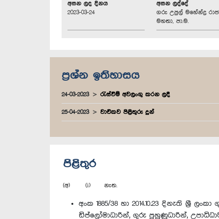
අසන ලද දිනය
අසන ලද්දේ
2023-03-24
ගරු උපුල් මහේන්ද්‍ර රා
මහතා, පා.ම.
ප්‍රශ්න ඉතිහාසය
24-03-2023
රැස්වීම් අවලංගු කරන ලදී
25-04-2023
වාචිකව පිළිතුරු දුන්
පිළිතුර
(අ) (i) නැත.
අංක 1885/38 හා 2014.10.23 දිනැති ශ්‍රී ලං
ඩිප්ලෝමාධාරින්, ගුරු පුහුණුධාරින්, උපාධි