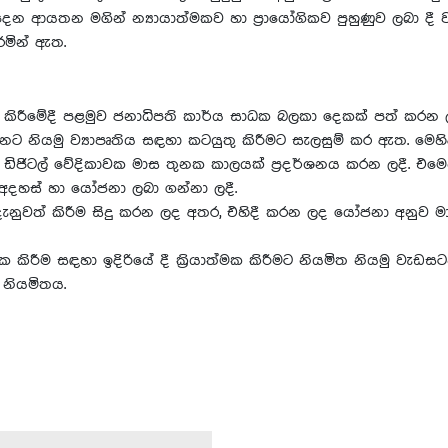
ෙන ආයතන මගින් න්‍යායාත්මකව හා ප්‍රායෝගිකව පුහුණුව ලබා දී 
මින් ඇත.
ැලසුම් කිරීමේදී පළමුව ජනාධිපති කාර්ය සාධක බලකා දෙකක් පත් ක
ියමු ව්‍යාපෘතිය සඳහා කටයුතු කිරීමට සැලසුම් කර ඇත. මෙහිදී
ිටල් වේදිකාවක මාස තුනක කාලයක් ප්‍රදර්ශනය කරන ලදී. ‍එමෙන
 අදහස් හා යෝජනා ලබා ගන්නා ලදී.
් දැනුවත් කිරීම සිදු කරන ලද අතර, එහිදී කරන ලද යෝජනා අනුව
්මක කිරීම සඳහා ඉදිරියේ දී ක්‍රියාත්මක කිරීමට නියමිත නියමු ව
 නියමිතය.