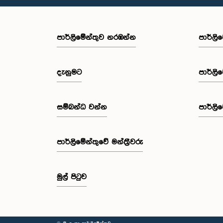
පාර්ලි‌මේන්තුව නරඹන්න
පාර්ලි
දැනුමට
පාර්ලි
සම්බන්ධ වන්න
පාර්ලි
පාර්ලි‌මේන්තුවේ මන්ත්‍රීවරු
මුල් පිටුව