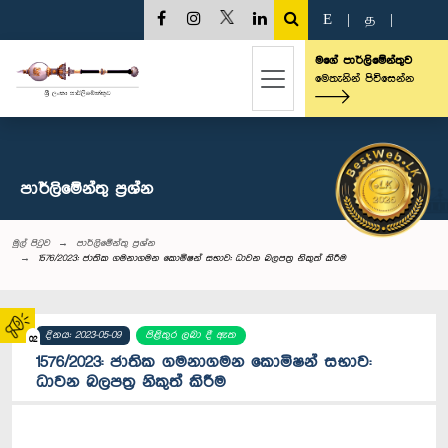
E
|
த
|
මගේ පාර්ලිමේන්තුව
මෙතැනින් පිවිසෙන්න
පාර්ලි‌මේන්තු‌ ප්‍රශ්න
මුල් පිටුව
පාර්ලි‌මේන්තු‌ ප්‍රශ්න
1576/2023: ජාතික ගමනාගමන කොමිෂන් සභාව: ධාවන බලපත්‍ර නිකුත් කිරීම
දිනය: 2023-05-09
පිළිතුර ලබා දී ඇත
02
1576/2023: ජාතික ගමනාගමන කොමිෂන් සභාව:
ධාවන බලපත්‍ර නිකුත් කිරීම