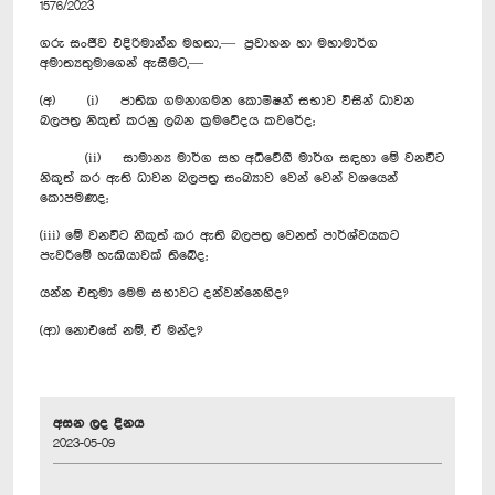
1576/2023
ගරු සංජීව එදිරිමාන්න මහතා,— ප්‍රවාහන හා මහාමාර්ග
අමාත්‍යතුමාගෙන් ඇසීමට,—
(අ) (i) ජාතික ගමනාගමන කොමිෂන් සභාව විසින් ධාවන
බලපත්‍ර නිකුත් කරනු ලබන ක්‍රමවේදය කවරේද;
(ii) සාමාන්‍ය මාර්ග සහ අධිවේගී මාර්ග සඳහා මේ වනවිට
නිකුත් කර ඇති ධාවන බලපත්‍ර සංඛ්‍යාව වෙන් වෙන් වශයෙන්
කොපමණද;
(iii) මේ වනවිට නිකුත් කර ඇති බලපත්‍ර වෙනත් පාර්ශ්වයකට
පැවරීමේ හැකියාවක් තිබේද;
යන්න එතුමා මෙම සභාවට දන්වන්නෙහිද?
(ආ) නොඑසේ නම්, ඒ මන්ද?
අසන ලද දිනය
2023-05-09