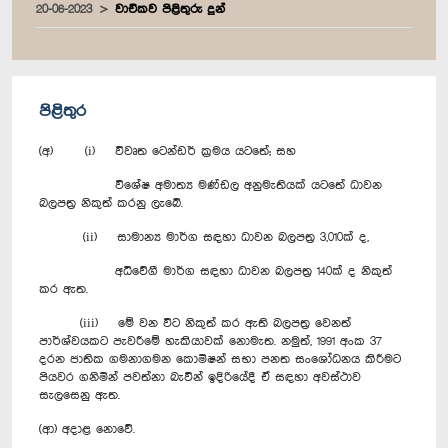
20-06-2023
වාචිකව පිළිතුරු දුන්
පිළිතුර
(අ) (i) විවෘත ටෙන්ඩර් ක්‍රමය යටතේ; සහ
විශේෂ අමාත්‍ය මණ්ඩල අනුමැතියක් යටතේ ධාවන
බලපත්‍ර නිකුත් කරනු ලැබේ.
(ii) සාමාන්‍ය මාර්ග සඳහා ධාවන බලපත්‍ර 3,010ක් ද,
අධිවේගී මාර්ග සඳහා ධාවන බලපත්‍ර 140ක් ද නිකුත්
කර ඇත.
(iii) මේ වන විට නිකුත් කර ඇති බලපත්‍ර වෙනත්
පාර්ශ්වයකට පැවරීමේ හැකියාවක් නොමැත. නමුත්, 1991 අංක 37
දරන ජාතික ගමනාගමන කොමිෂන් සභා පනත සංශෝධනය කිරීමට
පියවර ගනිමින් පවත්නා බැවින් ඉදිරියේදී ඒ සඳහා අවස්ථාව
සැලසෙනු ඇත.
(ආ) අදාළ නොවේ.