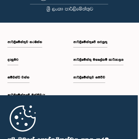
පාර්ලි‌මේන්තුව නරඹන්න
පාර්ලිමේන්තුවේ කටයුතු
දැනුමට
පාර්ලිමේන්තු මහලේකම් කාර්යාලය
සම්බන්ධ වන්න
පාර්ලිමේන්තුව සජීවීව
පාර්ලි‌මේන්තුවේ මන්ත්‍රීවරු
මුල් පිටුව
පාර්ලිමේන්තු ජංගම යෙදුම