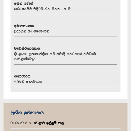
අසන ලද්දේ
ගරු සංජීව එදිරිමාන්න මහතා, පා.ම.
අමාත්‍යාංශය
ප්‍රවාහන හා මහාමාර්ග
ව්‍යවස්ථාදායකය
ශ්‍රී ලංකා ප්‍රජාතාන්ත්‍රික සමාජවාදී ජනරජයේ නවවැනි
පාර්ලිමේන්තුව
සභාවාරය
4 වැනි සභාවාරය
ප්‍රශ්න ඉතිහාසය
09-05-2023
වෙලාව ඉල්ලුම් කල