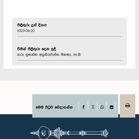
පිළිතුරු දුන් දිනය
2023-06-20
විසින් පිළිතුරු දෙන ලදී
ගරු ලසන්ත අලගියවන්න මහතා, පා.ම.
Facebook
මෙම පිටුව බෙදාගන්න
X
WhatsApp
LinkedIn