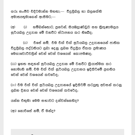
ගරු සංජීව එදිරිමාන්න මහතා,— විදුලිබල හා බලශක්ති
අමාත්‍යතුමාගෙන් ඇසීමට,—
(අ) (i) හම්බන්තොට, පුනරින්, සියඹලාණ්ඩුව සහ ත්‍රිකුණාමලය
සූර්යබල උද්‍යාන මේ වනවිට ස්ථාපනය කර තිබේද;
(ii) එසේ නම්, එම එක් එක් සූර්යබල උද්‍යානයෙන් ජාතික
විදුලිබල පද්ධතියට ලබා දෙනු ලබන විදුලිය ඒකක ප්‍රමාණය
මෙගාවොට්වලින් වෙන් වෙන් වශයෙන් කොපමණද;
(iii) ඉහත සඳහන් සූර්යබල උද්‍යාන මේ වනවිට ක්‍රියාත්මක කර
නොමැති නම්, එම එක් එක් සූර්යබල උද්‍යානය ඉදිකිරීමේ ප්‍රගතිය
වෙන් වෙන් වශයෙන් කවරේද;
(iv) එම එක් එක් සූර්යබල උද්‍යානයේ ඉදිකිරීම් කටයුතු අවසන් කරනු
ලබන දිනය වෙන් වෙන් වශයෙන් කවරේද;
යන්න එතුමා මෙම සභාවට දන්වන්නෙහිද?
(ආ) නොඑසේ නම්, ඒ මන්ද?