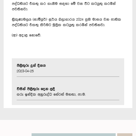
පද්ධතියට එකතු කර ගැනීම සඳහා මේ වන විට කටයුතු කරමින්
පවතිනවා.
ත්‍රිකුණාමලය (සාම්පූර්) සූර්ය බලාගාරය 2024 ජුනි මාසය වන ජාතික
පද්ධතියට එකතු කිරීමට මූලික කටයුතු කරමින් පවතිනවා.
(ආ) අදාළ නොවේ.
පිළිතුරු දුන් දිනය
2023-04-25
විසින් පිළිතුරු දෙන ලදී
ගරු ඉන්දික අනුරුද්ධ හේරත් මහතා, පා.ම.