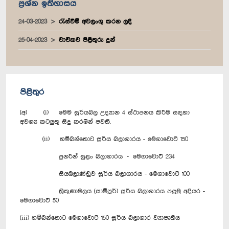
ප්‍රශ්න ඉතිහාසය
24-03-2023
රැස්වීම් අවලංගු කරන ලදී
25-04-2023
වාචිකව පිළිතුරු දුන්
පිළිතුර
(අ) (i) මෙම සූර්යබල උද්‍යාන 4 ස්ථාපනය කිරීම සඳහා
අවශ්‍ය කටයුතු සිදු කරමින් පවතී.
(ii) හම්බන්තොට සූර්ය බලාගාරය - මෙගාවොට් 150
පුනරීන් සුළං බලාගාරය - මෙගාවොට් 234
සියඹලාණ්ඩුව සූර්ය බලාගාරය - මෙගාවොට් 100
ත්‍රිකුණාමලය (සාම්පූර්) සූර්ය බලාගාරය පළමු අදියර -
මෙගාවොට් 50
(iii) හම්බන්තොට මෙගාවොට් 150 සූර්ය බලාගාර ව්‍යාපෘතිය