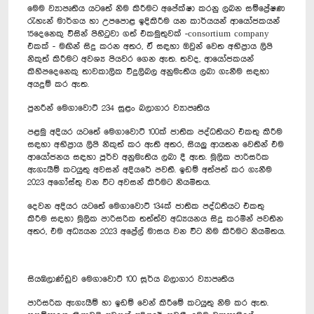
මෙම ව්‍යාපෘතිය යටතේ නිම කිරීමට අපේක්ෂා කරනු ලබන සම්ප්‍රේෂණ
රැහැන් මාර්ගය හා උපපොළ ඉදිකිරීම යන කාර්යයන් ආයෝජකයන්
15දෙනෙකු විසින් පිහිටුවා ගත් එකමුතුවක් -consortium company
එකක් - මඟින් සිදු කරන අතර, ඒ සඳහා ඔවුන් වෙත අභිප්‍රාය ලිපි
නිකුත් කිරීමට අවශ්‍ය පියවර ගෙන ඇත. තවද, ආයෝජකයන්
කිහිපදෙනෙකු තාවකාලික විදුලිබල අනුමැතිය ලබා ගැනීම සඳහා
අයදුම් කර ඇත.
පුනරීන් මෙගාවොට් 234 සුළං බලාගාර ව්‍යාපෘතිය
පළමු අදියර යටතේ මෙගාවොට් 100ක් ජාතික පද්ධතියට එකතු කිරීම
සඳහා අභිප්‍රාය ලිපි නිකුත් කර ඇති අතර, සියලු ආයතන වෙතින් එම
ආයෝජනය සඳහා පූර්ව අනුමැතිය ලබා දී ඇත. මූලික පාරිසරික
ඇගැයීම් කටයුතු අවසන් අදියරේ පවතී. ඉඩම් අත්පත් කර ගැනීම
2023 අගෝස්තු වන විට අවසන් කිරීමට නියමිතය.
දෙවන අදියර යටතේ මෙගාවොට් 134ක් ජාතික පද්ධතියට එකතු
කිරීම සඳහා මූලික පාරිසරික තත්ත්ව අධ්‍යයනය සිදු කරමින් පවතින
අතර, එම අධ්‍යයන 2023 අප්‍රේල් මාසය වන විට නිම කිරීමට නියමිතය.
සියඹලාණ්ඩුව මෙගාවොට් 100 සූර්ය බලාගාර ව්‍යාපෘතිය
පාරිසරික ඇගැයීම් හා ඉඩම් වෙන් කිරීමේ කටයුතු නිම කර ඇත.