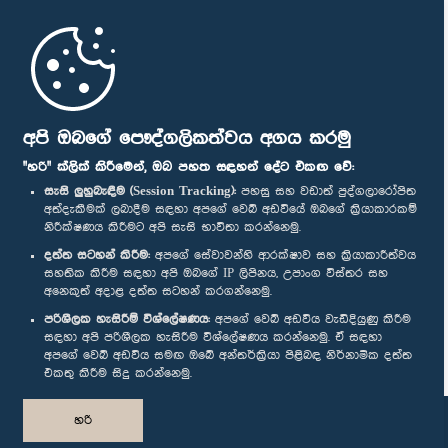
මුල් පිටුව
පාර්ලිමේන්තු ජංගම යෙදුම
අපි ඔබගේ පෞද්ගලිකත්වය අගය කරමු
"හරි" ක්ලික් කිරීමෙන්, ඔබ පහත සඳහන් දේට එකඟ වේ:
සැසි ලුහුබැඳීම (Session Tracking):
පහසු සහ වඩාත් පුද්ගලාරෝපිත
අත්දැකීමක් ලබාදීම සඳහා අපගේ වෙබ් අඩවියේ ඔබගේ ක්‍රියාකාරකම්
නිරීක්ෂණය කිරීමට අපි සැසි භාවිතා කරන්නෙමු.
අප හා සම්බන්ධ වී සිටින්න :
දත්ත සටහන් කිරීම:
අපගේ සේවාවන්හි ආරක්ෂාව සහ ක්‍රියාකාරීත්වය
සහතික කිරීම සඳහා අපි ඔබගේ IP ලිපිනය, උපාංග විස්තර සහ
අනෙකුත් අදාළ දත්ත සටහන් කරගන්නෙමු.
සම්මාන
පරිශීලක හැසිරීම් විශ්ලේෂණය:
අපගේ වෙබ් අඩවිය වැඩිදියුණු කිරීම
සඳහා අපි පරිශීලක හැසිරීම විශ්ලේෂණය කරන්නෙමු. ඒ සඳහා
අපගේ වෙබ් අඩවිය සමඟ ඔබේ අන්තර්ක්‍රියා පිළිබඳ නිර්නාමික දත්ත
පෞද්ගලිකත්ව ප්‍රතිපත්තිය
එකතු කිරීම සිදු කරන්නෙමු.
© ශ්‍රී ලංකා පාර්ලි‌මේන්තුව.
හරි
සියලු හිමිකම් ඇවිරිණි.
නිර්මාණය සහ සංවර්ධනය
TekGeeks