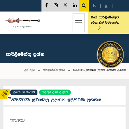
E
|
த
|
මගේ පාර්ලිමේන්තුව
මෙතැනින් පිවිසෙන්න
පාර්ලි‌මේන්තු‌ ප්‍රශ්න
මුල් පිටුව
පාර්ලි‌මේන්තු‌ ප්‍රශ්න
1575/2023: සූර්යබල උද්‍යාන ඉදිකිරීම: ප්‍රගතිය
දිනය: 2023-03-24
පිළිතුර ලබා දී ඇත
02
1575/2023: සූර්යබල උද්‍යාන ඉදිකිරීම: ප්‍රගතිය
1575/2023