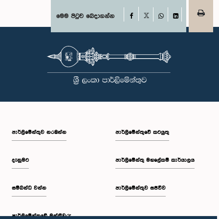
Facebook
මෙම පිටුව බෙදාගන්න
X
WhatsApp
LinkedIn
පාර්ලි‌මේන්තුව නරඹන්න
පාර්ලිමේන්තුවේ කටයුතු
දැනුමට
පාර්ලිමේන්තු මහලේකම් කාර්යාලය
සම්බන්ධ වන්න
පාර්ලිමේන්තුව සජීවීව
පාර්ලි‌මේන්තුවේ මන්ත්‍රීවරු