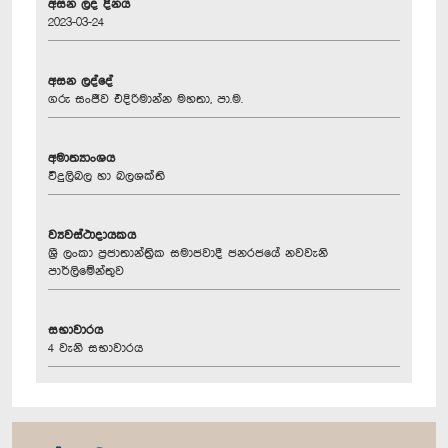
අසන ලද දිනය
2023-03-24
අසන ලද්දේ
ගරු සංජීව එදිරිමාන්න මහතා, පා.ම.
අමාත්‍යාංශය
විදුලිබල හා බලශක්ති
ව්‍යවස්ථාදායකය
ශ්‍රී ලංකා ප්‍රජාතාන්ත්‍රික සමාජවාදී ජනරජයේ නවවැනි
පාර්ලිමේන්තුව
සභාවාරය
4 වැනි සභාවාරය