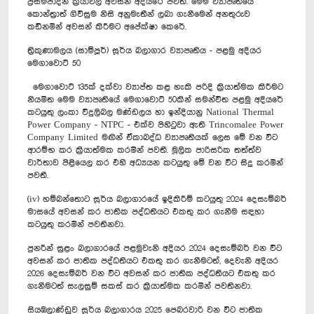
ප්‍රසම්පාදන ක්‍රියාවලි අවසන් අදියරේ පවතී. මෙම ව්‍යාපෘතියේ
කොන්ත්‍රාත් ගිවිසුම නිසි අනුමැතීන් ලබා ගැනීමෙන් අනතුරුව
කඩිනමින් අවසන් කිරීමට අපේක්ෂා කෙරේ.
ත්‍රිකුණාමලය (සාම්පූර්) සූර්ය බලාගාර ව්‍යාපෘතිය - පළමු අදියර
මෙගාවොට් 50
මෙගාවොට් 135ක් දක්වා ව්‍යාප්ත කළ හැකි පරිදි ක්‍රියාත්මක කිරීමට
නියමිත මෙම ව්‍යාපෘතියේ මෙගාවොට් 50කින් සමන්විත පළමු අදියරේ
කටයුතු ලංකා විදුලිබල මණ්ඩලය හා ඉන්දියානු National Thermal
Power Company - NTPC - එක්ව පිහිටුවා ඇති Trincomalee Power
Company Limited මඟින් ඒකාබද්ධ ව්‍යාපෘතියක් ලෙස මේ වන විට
ආරම්භ කර ක්‍රියාත්මක කරමින් පවතී. මූලික පාරිසරික තත්ත්ව
වාර්තාව පිළියෙල කර එහි අධ්‍යයන කටයුතු මේ වන විට සිදු කරමින්
පවතී.
(iv) හම්බන්තොට සූර්ය බලාගාරයේ ඉදිකිරීම් කටයුතු 2024 දෙසැම්බර්
මාසයේ අවසන් කර ජාතික පද්ධතියට එකතු කර ගැනීම සඳහා
කටයුතු කරමින් පවතිනවා.
පුනරීන් සුළං බලාගාරයේ පළමුවැනි අදියර 2024 දෙසැම්බර් වන විට
අවසන් කර ජාතික පද්ධතියට එකතු කර ගැනීමටත්, දෙවැනි අදියර
2026 දෙසැම්බර් වන විට අවසන් කර ජාතික පද්ධතියට එකතු කර
ගැනීමටත් සැලසුම් සකස් කර ක්‍රියාත්මක කරමින් පවතිනවා.
සියඹලාණ්ඩුව සූර්ය බලාගාරය 2025‍ පෙබරවාරි වන විට ජාතික