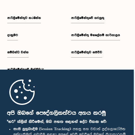
පාර්ලි‌මේන්තුව නරඹන්න
පාර්ලිමේන්තුවේ කටයුතු
දැනුමට
පාර්ලිමේන්තු මහලේකම් කාර්යාලය
සම්බන්ධ වන්න
පාර්ලිමේන්තුව සජීවීව
පාර්ලි‌මේන්තුවේ මන්ත්‍රීවරු
මුල් පිටුව
පාර්ලිමේන්තු ජංගම යෙදුම
අපි ඔබගේ පෞද්ගලිකත්වය අගය කරමු
"හරි" ක්ලික් කිරීමෙන්, ඔබ පහත සඳහන් දේට එකඟ වේ:
සැසි ලුහුබැඳීම (Session Tracking):
පහසු සහ වඩාත් පුද්ගලාරෝපිත
අත්දැකීමක් ලබාදීම සඳහා අපගේ වෙබ් අඩවියේ ඔබගේ ක්‍රියාකාරකම්