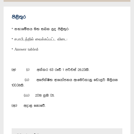
පිළිතුර
* සභාමේසය මත තබන ලද පිළිතුර:
* சபாபீடத்தில் வைக்கப்பட்ட விடை:
* Answer tabled:
(අ) (i) අක්කර 63 රූඩ් 1 පර්චස් 26.23කි.
(ii) අ‍පේක්ෂිත ආයෝජනය ඇමෙරිකානු ඩොලර් මිලියන
100.08කි.
(iii) 2018 ජුනි 05.
(ආ) අදාළ නොවේ.