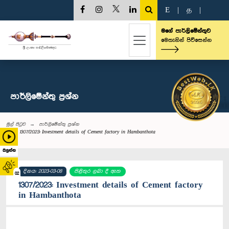
E
|
த
|
මගේ පාර්ලිමේන්තුව
මෙතැනින් පිවිසෙන්න
පාර්ලි‌මේන්තු‌ ප්‍රශ්න
මුල් පිටුව
පාර්ලි‌මේන්තු‌ ප්‍රශ්න
1307/2023: Investment details of Cement factory in Hambanthota
බලන්න
දිනය: 2023-03-08
පිළිතුර ලබා දී ඇත
02
1307/2023: Investment details of Cement factory
in Hambanthota