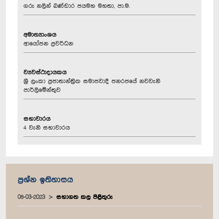
ගරු නලින් බණ්ඩාර ජයමහ මහතා, පා.ම.
අමාත්‍යාංශය
ආයෝජන ප්‍රවර්ධන
ව්‍යවස්ථාදායකය
ශ්‍රී ලංකා ප්‍රජාතාන්ත්‍රික සමාජවාදී ජනරජයේ නවවැනි
පාර්ලිමේන්තුව
සභාවාරය
4 වැනි සභාවාරය
ප්‍රශ්න ඉතිහාසය
08-03-2023
සභාගත කල පිළිතුරු