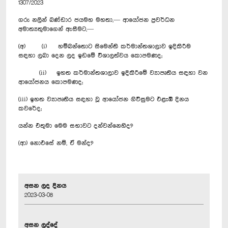
1307/2023
ගරු නලින් බණ්ඩාර ජයමහ මහතා,— ආයෝජන ප්‍රවර්ධන
අමාත්‍යතුමාගෙන් ඇසීමට,—
(අ) (i) හම්බන්තොට සිමෙන්ති කර්මාන්තශාලාව ඉදිකිරීම
සඳහා ලබා දෙන ලද ඉඩමේ විශාලත්වය කොපමණද;
(ii) ඉහත කර්මාන්තශාලාව ඉදිකිරීමේ ව්‍යාපෘතිය සඳහා වන
ආයෝජනය කොපමණද;
(iii) ඉහත ව්‍යාපෘතිය සඳහා වූ ආයෝජන ගිවිසුමට එළැඹි දිනය
කවරේද;
යන්න එතුමා මෙම සභාවට දන්වන්නෙහිද?
(ආ) නොඑසේ නම්, ඒ මන්ද?
අසන ලද දිනය
2023-03-08
අසන ලද්දේ