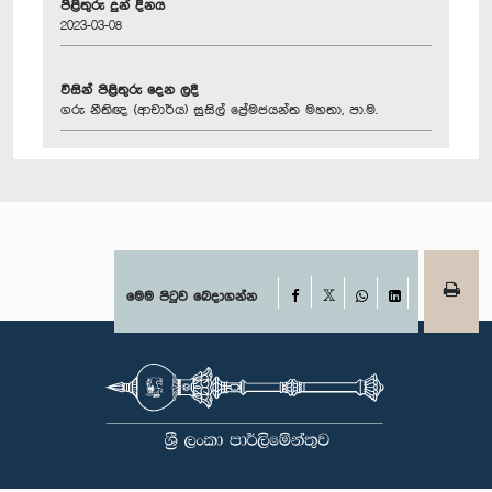
පිළිතුරු දුන් දිනය
2023-03-08
විසින් පිළිතුරු දෙන ලදී
ගරු නීතිඥ (ආචාර්ය) සුසිල් ප්‍රේමජයන්ත මහතා, පා.ම.
Facebook
මෙම පිටුව බෙදාගන්න
X
WhatsApp
LinkedIn