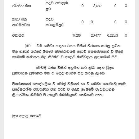
පදවි පරාක්‍රම
2021/22 මහ
0
3,482
0
0
පුර
2020 යල
පදවි
0
0
0
0
පාරම්පරික
පරාක්‍රමපුර
එකතුව
17,216
20,477
6,223.3
0
(iii) එම ගබඩා සඳහා රජය විසින් තීරණය කරනු ලබන
මිල ගණන් යටතේ ඕනෑම අවස්ථාවකදී ගොවි ජනතාවගෙන් වී මිලදී
ගැනීමේ කාර්යය සිදු කිරීමට වී අලෙවි මණ්ඩලය සූදානමින් සිටී.
මෙහිදී රජය විසින් අනුමත කර ලබා දෙන මූල්‍ය
ප්‍රතිපාදන ප්‍රමාණය මත වී මිලදී ගැනීම සිදු කරනු ලැබේ.
විශේෂයෙන් පෞද්ගලික වී මෝල් හිමියන් හා වී ගබඩා නොමැති සෑම
ප්‍රදේශයක්ම ආවරණය වන පරිදි වී මිලදී ගැනීමේ වැඩසටහන
ක්‍රියාත්මක කිරීමට වී අලෙවි මණ්ඩලයට හැකියාව ඇත.
(ආ) අදාළ නොවේ.