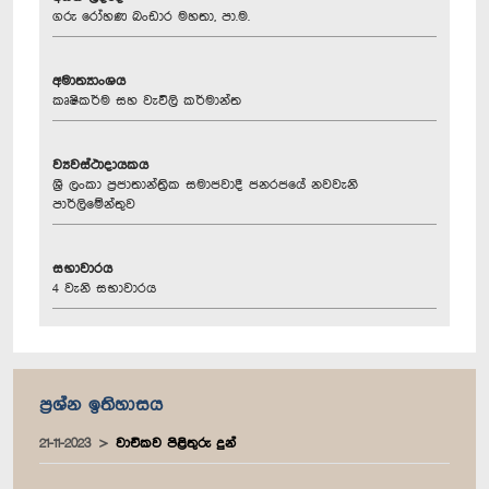
ගරු රෝහණ බංඩාර මහතා, පා.ම.
අමාත්‍යාංශය
කෘෂිකර්ම සහ වැවිලි කර්මාන්ත
ව්‍යවස්ථාදායකය
ශ්‍රී ලංකා ප්‍රජාතාන්ත්‍රික සමාජවාදී ජනරජයේ නවවැනි
පාර්ලිමේන්තුව
සභාවාරය
4 වැනි සභාවාරය
ප්‍රශ්න ඉතිහාසය
21-11-2023
වාචිකව පිළිතුරු දුන්