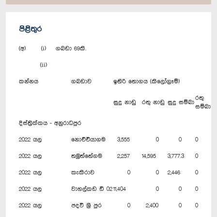
පිළිතුර
(අ) (i) ගබඩා 69කි.
(ii)
කන්නය
ගබඩාව
ඉතිරි තොගය (කිලෝග්‍රෑම්)
රතු
සුදු නාඩු
රතු නාඩු
සුදු සම්බා
සම්බා
දිස්ත්‍රික්කය - අනුරාධපුර
2022 යල
නොච්චියාගම
3,555
0
0
0
2022 යල
තඹුත්තේගම
2,257
14,595
3,777.3
0
2022 යල
කැකිරාව
0
0
2,446
0
2022 යල
වාහල්කඩ ඩී 02
11,404
0
0
0
2022 යල
පදවි ශ්‍රී පුර
0
2,400
0
0