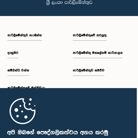
පාර්ලි‌මේන්තුව නරඹන්න
පාර්ලිමේන්තුවේ කටයුතු
දැනුමට
පාර්ලිමේන්තු මහලේකම් කාර්යාලය
සම්බන්ධ වන්න
පාර්ලිමේන්තුව සජීවීව
පාර්ලි‌මේන්තුවේ මන්ත්‍රීවරු
මුල් පිටුව
පාර්ලිමේන්තු ජංගම යෙදුම
අපි ඔබගේ පෞද්ගලිකත්වය අගය කරමු