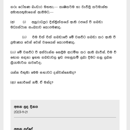
ගරු රෝහණ බංඩාර මහතා,— කෘෂිකර්ම හා වැවිලි කර්මාන්ත
අමාත්‍යතුමාගෙන් ඇසීමට,—
(අ) (i) අනුරාධපුර දිස්ත්‍රික්කයේ ඇති රජයේ වී ගබඩා
මධ්‍යස්ථාන සංඛ්‍යාව කොපමණද;
(ii) එම එක් එක් ගබඩාවේ මේ වනවිට ගබඩා කර ඇති වී
ප්‍රමාණය වෙන් වෙන් වශයෙන් කොපමණද;
(iii) මේ වනවිට වී අස්වැන්න නෙලීම ආරම්භ කර ඇති බැවින්, එම වී
තොග සඳහා ඉහත ගබඩාවල ඉඩ පහසුකම් ලබා දීමට ගනු ලබන
ක්‍රියාමාර්ග කවරේද;
යන්න එතුමා මෙම සභාවට දන්වන්නෙහිද?
(ආ) නොඑසේ නම්, ඒ මන්ද?
අසන ලද දිනය
2023-11-21
අසන ලද්දේ