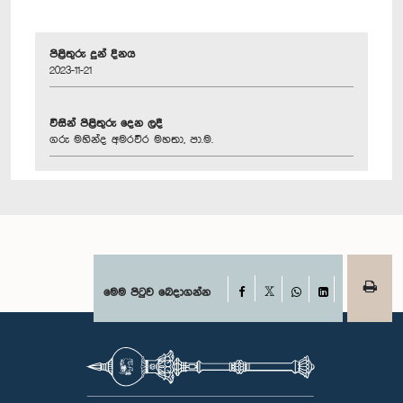
පිළිතුරු දුන් දිනය
2023-11-21
විසින් පිළිතුරු දෙන ලදී
ගරු මහින්ද අමරවීර මහතා, පා.ම.
Facebook
මෙම පිටුව බෙදාගන්න
X
WhatsApp
LinkedIn