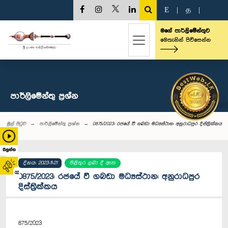
E
|
த
|
මගේ පාර්ලිමේන්තුව
මෙතැනින් පිවිසෙන්න
පාර්ලි‌මේන්තු‌ ප්‍රශ්න
මුල් පිටුව
පාර්ලි‌මේන්තු‌ ප්‍රශ්න
0875/2023: රජයේ වී ගබඩා මධ්‍යස්ථාන: අනුරාධපුර දිස්ත්‍රික්කය
බලන්න
දිනය: 2023-11-21
පිළිතුර ලබා දී ඇත
02
0875/2023: රජයේ වී ගබඩා මධ්‍යස්ථාන: අනුරාධපුර
දිස්ත්‍රික්කය
875/2023