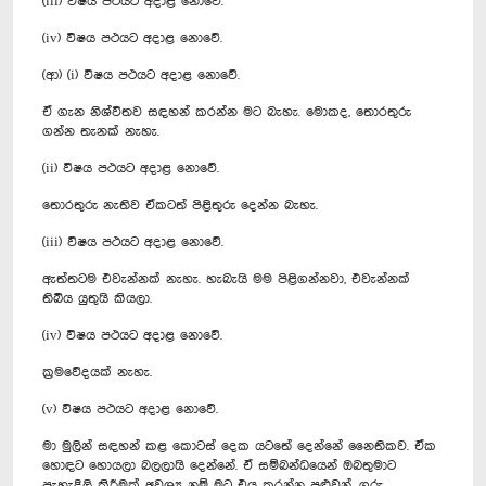
(iii) විෂය පථයට අදාළ නොවේ.
(iv) විෂය පථයට අදාළ නොවේ.
(ආ) (i) විෂය පථයට අදාළ නොවේ.
ඒ ගැන නිශ්විතව සඳහන් කරන්න මට බැහැ. මොකද, තොරතුරු
ගන්න තැනක් නැහැ.
(ii) විෂය පථයට අදාළ නොවේ.
තොරතුරු නැතිව ඒකටත් පිළිතුරු දෙන්න බැහැ.
(iii) විෂය පථයට අදාළ නොවේ.
ඇත්තටම එවැන්නක් නැහැ. හැබැයි මම පිළිගන්නවා, එවැන්නක්
තිබිය යුතුයි කියලා.
(iv) විෂය පථයට අදාළ නොවේ.
ක්‍රමවේදයක් නැහැ.
(v) විෂය පථයට අදාළ නොවේ.
මා මුලින් සඳහන් කළ කොටස් දෙක යටතේ දෙන්නේ නෛතිකව. ඒක
හොඳට හොයලා බලලායි දෙන්නේ. ඒ සම්බන්ධයෙන් ඔබතුමාට
පැහැදිලි කිරීමක් අවශ්‍ය නම් මට එය කරන්න පුළුවන්, ගරු