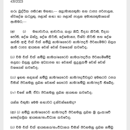
431/2023
ගරු බුද්ධික පතිරණ මහතා,— අග්‍රාමාත්‍යතුමා සහ රාජ්‍ය පරිපාලන,
ස්වදේශ කටයුතු, පළාත් සභා හා පළාත් පාලන අමාත්‍යතුමාගෙන්
ඇසීමට,—
(අ) (i) මහාචාර්ය, ආචාර්ය, කලා නිධි, විද්‍යා කීර්ති, විද්‍යා
ජෝති, දේශ බන්දු, දේශ කීර්ති, දේශමාන්‍ය, විශ්ව කීර්ති සහ දේශ
ශක්ති ආදී එක් එක් නම්බු නාම/ගෞරව නාම/පදවි පිරිනැමීමට බලය
ඇති රාජ්‍ය ආයතන වෙන් වෙන් වශයෙන් කවරේද;
(ii) එම එක් එක් නම්බු නාමය/ගෞරව නාමය/පදවිය පිරිනැමීමේදී
සලකා බලනු ලබන අධ්‍යාපන හා වෙනත් සුදුසුකම් වෙන් වෙන්
වශයෙන් කවරේද;
(iii) ඉහත සඳහන් නම්බු නාම/ගෞරව නාම/පදවිවලට අමතරව රජය
විසින් පිරිනමනු ලබන වෙනත් ‍ගෞරව නාම/නම්බු නාම/පදවි තිබේද;
(iv) එසේ නම්, ඒවා පිරිනමනු ලබන ආයතන කවරේද;
යන්න එතුමා මෙම සභාවට දන්වන්නෙහිද?
(ආ) (i) නම්බු නාම/ගෞරව නාම/පදවි පිරිනමනු ලබන ශ්‍රී ලංකාවේ
පෞද්ගලික ආයතන/සංවිධාන කවරේද;
(ii) එම එක් එක් ආයතනය/සංවිධානය විසින් පිරිනමනු ලබන නම්බු