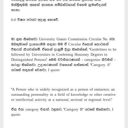
මන්ත්‍රීතුමනි. අනෙක් ආයතන සම්බන්ධයෙන් එහෙම ක්‍රමවේදයක්
නැහැ.
(vi) විෂය පථයට අදාළ නොවේ.
ම‍ා ළඟ තිබෙනවා University Grants Commission Circular No. 908.
ඔබතුමාගේ දැනගැනීම සඳහා මම ඒ Circular ‍එකෙන් කොටසක්
විතරක් කියවන්නම්. ඒකෙන් දැනුම් දීලා තිබෙන්නේ, "Guidelines to be
followed by Universities in Conferring Honorary Degrees to
Distinguished Persons". මෙහි වර්ගීකරණයක් - categorize කිරීමක් -
කරලා තිබෙනවා. උදාහරණයක් වශයෙන් ගත්තොත්, "Category A"
යටතේ සඳහන් වෙනවා, I quote:
"A Person who is widely recognized as a person of eminence, an
outstanding personality in a field of knowledge or other creative
or intellectual activity at a national, sectoral or regional level."
ඒක එක category එකක්. ඊළඟට, "Category B" යටතේ තිබෙනවා, I
quote: