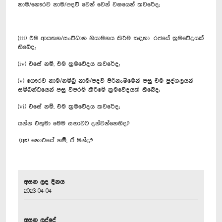
නාම/ගෞරව නාම/පදවි වෙන් වෙන් වශයෙන් කවරේද;
(iii) එම ආයතන/සංවිධාන නියාමනය කිරීම සඳහා රජයේ ක්‍රමවේදයක්
තිබේද;
(iv) එසේ නම්, එම ක්‍රමවේදය කවරේද;
(v) ගෞරව නාම/නම්බු නාම/පදවි පිරිනැමීමෙන් පසු එම පුද්ගලයන්
සම්බන්ධයෙන් පසු විපරම් කිරීමේ ක්‍රමවේදයක් තිබේද;
(vi) එසේ නම්, එම ක්‍රමවේදය කවරේද;
යන්න එතුමා මෙම සභාවට දන්වන්නෙහිද?
(ඇ) නොඑසේ නම්, ඒ මන්ද?
අසන ලද දිනය
2023-04-04
අසන ලද්දේ