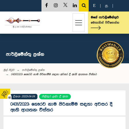
E
|
த
|
මගේ පාර්ලිමේන්තුව
මෙතැනින් පිවිසෙන්න
පාර්ලි‌මේන්තු‌ ප්‍රශ්න
මුල් පිටුව
පාර්ලි‌මේන්තු‌ ප්‍රශ්න
0431/2023: ගෞරව නාම පිරිනැමීම සඳහා අවසර දී ඇති ආයතන: විස්තර
දිනය: 2023-04-04
පිළිතුර ලබා දී ඇත
02
0431/2023: ගෞරව නාම පිරිනැමීම සඳහා අවසර දී
ඇති ආයතන: විස්තර