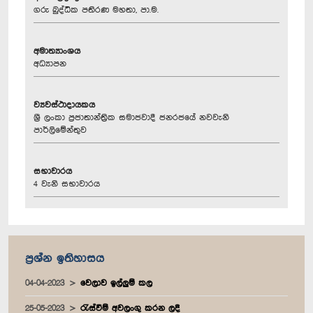
ගරු බුද්ධික පතිරණ මහතා, පා.ම.
අමාත්‍යාංශය
අධ්‍යාපන
ව්‍යවස්ථාදායකය
ශ්‍රී ලංකා ප්‍රජාතාන්ත්‍රික සමාජවාදී ජනරජයේ නවවැනි
පාර්ලිමේන්තුව
සභාවාරය
4 වැනි සභාවාරය
ප්‍රශ්න ඉතිහාසය
04-04-2023
වෙලාව ඉල්ලුම් කල
25-05-2023
රැස්වීම් අවලංගු කරන ලදී