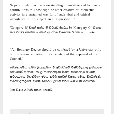
"A person who has made outstanding, innovative and landmark
contributions to knowledge, or other creative or intellectual
activity in a sustained way (or of such vital and critical
importance to the subject area in question) ..."
"Category B" එකේ අන්න ඒ විධියට තිබෙනවා. "Category C" කියලා
තව එකක් තිබෙනවා. මෙහි අවසාන වශයෙන් කියනවා, I quote:
“An Honorary Degree should be conferred by a University only
on the recommendation of its Senate and the approval of its
Council.”
මෙන්න මේක තමයි ක්‍රියාදාමය. ඒ අවස්ථාවේ විශ්වවිද්‍යාල ප්‍රතිපාදන
කොමිෂන් සභාවේ හිටපු සභාපතිතුමා තමයි, මහාචාර්ය ගාමිණී
සමරනායක මහත්මයා. මේක තමයි අදටත් වලංගු වෙලා තිබෙන්නේ,
විශ්වවිද්‍යාලයක් මඟින් ගෞරව උපාධි පිරිනැමීම සම්බන්ධයෙන්.
(ඇ) විෂය පථයට අදාළ නොවේ.