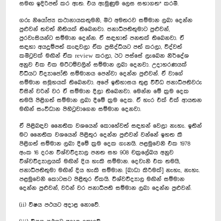
සමඟ ඉදිරිපත් කර ඇත. එය ඇමුණුම ලෙස සභාගත* කරමි.
ගරු නියෝජ්‍ය කථානායකතුමනි, මීට අමතරව ‍සම්මාන ලබා දෙන්න
පුළුවන් තවත් නීතියක් තිබෙනවා. ජනාධිපතිතුමාට පුළුවන්,
පුරවැසියන්ට සම්මාන දෙන්න. ඒ සඳහාත් පනතක් තිබෙනවා. ඒ
සඳහා අයදුම්පත් කැඳවලා ඒක ප්‍රසිද්ධියට පත් කරලා, විද්වත්
කමිටුවක් මඟින් ඒක review කරලා, ඊට පස්සේ ලැබෙන නිර්දේශ
අනුව එක එක මට්ටම්වලින් සම්මාන ලබා දෙනවා. උදාහරණයක්
විධියට විද්‍යාජෝති සම්මානය පෙන්වා දෙන්න පුළුවන්. ඒ වාගේ
සම්මාන සමූහයක් තිබෙනවා. අපේ ඉතිහාසය තුළ විවිධ ජනාධිපතිවරු
විසින් වරින් වර ඒ සම්මාන දීලා තිබෙනවා. මෙන්න මේ ක්‍රම දෙක
තමයි පිළිගත් සම්මාන ලබා දීමේ ක්‍රම දෙක. ඒ හැර එක් එක් ආයතන
මඟින් සංවිධාන පිහිටුවාගෙන සම්මාන දෙනවා.
ඒ පිළිබඳව නෛතික වශයෙන් කොහේවත් සඳහන් වෙලා නැහැ. ඉතින්
මට නෛතික වශයෙන් පිළිතුර දෙන්න පුළුවන් වන්නේ ඉහත කී
පිළිගත් සම්මාන ලබා දීමේ ක්‍රම දෙක ගැනයි. පළමුවෙනි එක 1978
අංක 16 දරන විශ්වවිද්‍යාල පනත සහ 908 චක්‍රලේඛය අනුව
විශ්වවිද්‍යාලයක් මඟින් දිය හැකි සම්මාන. දෙවැනි එක තමයි,
ජනාධිපතිතුමා මඟින් දිය හැකි සම්මාන. [බාධා කිරීමක්] නැහැ, නැහැ.
පළමුවෙනි කොටසට පිළිතුර ඒකයි. විශ්වවිද්‍යාල මඟින් සම්මාන
දෙන්න පුළුවන්, වරින් වර ජනාධිපති සම්මාන ලබා දෙන්න පුළුවන්.
(ii) විෂය පථයට අදාළ නොවේ.