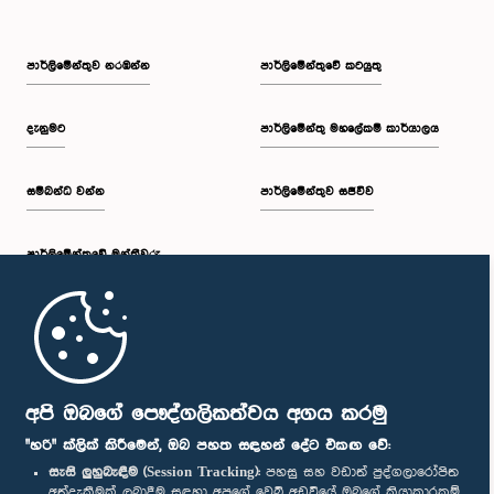
පාර්ලි‌මේන්තුව නරඹන්න
පාර්ලිමේන්තුවේ කටයුතු
දැනුමට
පාර්ලිමේන්තු මහලේකම් කාර්යාලය
සම්බන්ධ වන්න
පාර්ලිමේන්තුව සජීවීව
පාර්ලි‌මේන්තුවේ මන්ත්‍රීවරු
මුල් පිටුව
පාර්ලිමේන්තු ජංගම යෙදුම
අපි ඔබගේ පෞද්ගලිකත්වය අගය කරමු
"හරි" ක්ලික් කිරීමෙන්, ඔබ පහත සඳහන් දේට එකඟ වේ:
සැසි ලුහුබැඳීම (Session Tracking):
පහසු සහ වඩාත් පුද්ගලාරෝපිත
අත්දැකීමක් ලබාදීම සඳහා අපගේ වෙබ් අඩවියේ ඔබගේ ක්‍රියාකාරකම්