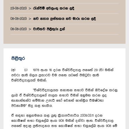
23-06-2023
රැස්වීම් අවලංගු කරන ලදී
08-08-2023
නව න්‍යාය පුස්තකය නව මාරු කරන ලදී
08-08-2023
වාචිකව පිළිතුරු දුන්
පිළිතුර
(අ) (i) 1978 අංක 16 දරන විශ්වවිද්‍යාල පනතේ 29 (එ) මඟින්
පවරා ඇති බලය ප්‍රකාරව එම පනත යටතේ පිහිටුවා ඇති
විශ්වවිද්‍යාලයක් මඟින්;
"විශ්වවිද්‍යාලයක සනාතන සභාව විසින් නිර්දේශ කරනු
ලැබ ඒ විශ්වවිද්‍යාලයේ පාලක සභාව විසින් අනුමත කරන ලද
තැනැත්තන්ට සම්මාන උපාධි හෝ වෙනත් ශාස්ත්‍රීය විශිෂ්ටතා
පිරිනැමීම" සිදු කළ හැකිය.
ඒ සඳහා අනුගමනය කළ යුතු ක්‍රියාපටිපාටිය 2009.03.11 දරන
කොමිෂන් සභා චක්‍රලේඛ අංක 908 මඟින් දක්වා ඇත. විශ්වවිද්‍යාල
පනතේ අදාළ ප්‍රතිපාදනය සහ කොමිෂන් සභා චක්‍රලේඛ අංක 908 මේ