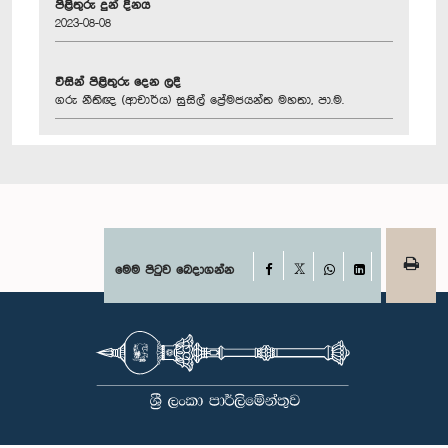
පිළිතුරු දුන් දිනය
2023-08-08
විසින් පිළිතුරු දෙන ලදී
ගරු නීතිඥ (ආචාර්ය) සුසිල් ප්‍රේමජයන්ත මහතා, පා.ම.
Facebook
මෙම පිටුව බෙදාගන්න
X
WhatsApp
LinkedIn