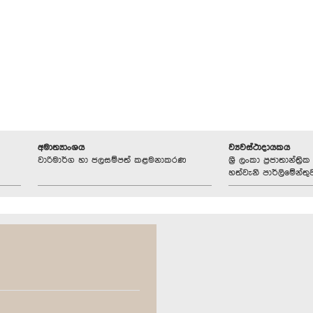
අමාත්‍යාංශය
ව්‍යවස්ථාදායකය
වාරිමාර්ග හා ජලසම්පත් කළමනාකරණ
ශ්‍රී ලංකා ප්‍රජාතාන්ත
හත්වැනි පාර්ලිමේන්තු