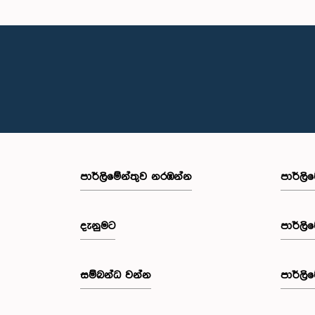
පාර්ලි‌මේන්තුව නරඹන්න
පාර්ලි
දැනුමට
පාර්ලි
සම්බන්ධ වන්න
පාර්ලි