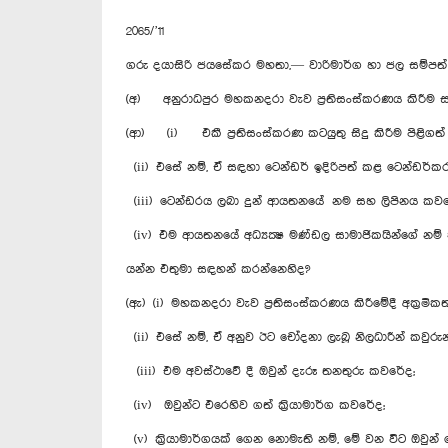
2065/’11
ගරු දයාසිරි ජයසේකර මහතා,— වාරිමාර්ග හා ජල සම්පත
(අ) අනුරාධපුර මහකනදරා වැව ප‍්‍රතිසංස්කරණය කිරී
(ආ) (i) එකී ප‍්‍රතිසංස්කරණ කටයුතු සිදු කිරීම පිළිගත්
(ii) එසේ නම්, ඒ සඳහා ටෙන්ඩර් ඉදිරිපත් කළ ටෙන්ඩර්ක
(iii) ටෙන්ඩරය ලබා දුන් ආයතනයේ නම සහ ලිපිනය කවර
(iv) එම ආයතනයේ අධ්‍යක්‍ෂ මණ්ඩල සාමාජිකයින්ගේ නම්
යන්න එතුමා සඳහන් කරන්නෙහිද?
(ඇ) (i) මහකනදරා වැව ප‍්‍රතිසංස්කරණය කිරීමේදී අක‍්‍රම
(ii) එසේ නම්, ඒ අනුව ඊට චෝදනා ලැබූ නිලධාරීන් කවුරුන
(iii) එම අවස්ථාවේ දී ඔවුන් දැරූ තනතුරු කවරේද;
(iv) ඔවුන්ට එරෙහිව ගත් ක‍්‍රියාමාර්ග කවරේද;
(v) ක‍්‍රියාමාර්ගයක් ගෙන නොමැති නම්, මේ වන විට ඔවු