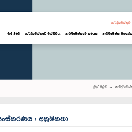
පාර්ලි‌මේන්තු
මුල් පිටුව
පාර්ලි‌මේන්තුවේ මන්ත්‍රීවරු
පාර්ලිමේන්තුවේ කටයුතු
පාර්ලිමේන්තු මහලේක
මුල් පිටුව
පාර්ලි‌මේන්තු
සංස්කරණය : අක‍්‍රමිකතා