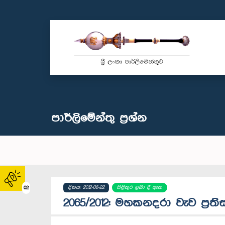
පාර්ලි‌මේන්තු‌ ප්‍රශ්න
දිනය: 2012-06-22
පිළිතුර ලබා දී ඇත
02
2065/2012: මහකනදරා වැව ප‍්‍රති