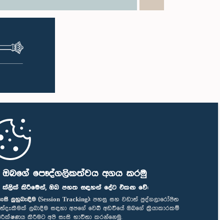
ි ඔබගේ පෞද්ගලිකත්වය අගය කරමු
" ක්ලික් කිරීමෙන්, ඔබ පහත සඳහන් දේට එකඟ වේ:
ැසි ලුහුබැඳීම (Session Tracking):
පහසු සහ වඩාත් පුද්ගලාරෝපිත
ත්දැකීමක් ලබාදීම සඳහා අපගේ වෙබ් අඩවියේ ඔබගේ ක්‍රියාකාරකම්
ිරීක්ෂණය කිරීමට අපි සැසි භාවිතා කරන්නෙමු.