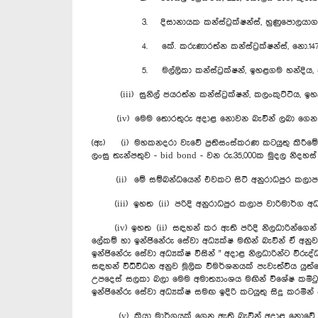
3. දිසානායක කන්ස්ට්‍රක්ෂන්ස්, හුණුපොලයාගම හා
4. කේ. කරුණාරත්න කන්ස්ට්‍රක්ෂන්ස්, නො.147, 
5. මල්ලිකා කන්ස්ට්‍රක්ෂන්, ඉහළගම හන්දිය, 
(iii) සුනිල් ජයරත්න කන්ස්ට්‍රක්ෂන්, කලංකුට්ටිය, 
(iv) මෙම තොරතුරු අදාළ නොවන බැවින් ලබා ගෙන
(ඇ) (i) මහකනදරා වැවේ ප්‍රතිසංස්කරණ කටයුතු කිරීමේ දී 
ලංසු තැන්පතුව - bid bond - වන රු.35,000ක මුදල නිදහ
(ii) මේ සම්බන්ධයෙන් එවකට සිටි අනුරාධපුර කලාප වා
(iii) ඉහත (ii) පරිදි අනුරාධපුර කලාප වාරිමාර්ග අධ්‍
(iv) ඉහත (ii) සඳහන් කර ඇති පරිදි නිලධාරින්ගෙන් කර
ලේකම් හා ඉන්ජිනේරු සේවා අධ්‍යක්ෂ මඟින් බැවින් ඒ අනු
ඉන්ජිනේරු සේවා අධ්‍යක්ෂ විසින් " අදාළ නිලධාරින්ට වි
සඳහන් විධිවිධන අනුව මූලික විමර්ශනයක් පැවැත්විය යුත
උපදෙස් සලකා බලා මෙම අමාත්‍යාංශය මඟින් විශේෂ කමිටු
ඉන්ජිනේරු සේවා අධ්‍යක්ෂ සමඟ ඉදිරි කටයුතු සිදු කරමින් 
(v) ක්‍රියා මාර්ගයක් ගෙන ඇති බැවින් අදාළ නොවේ.