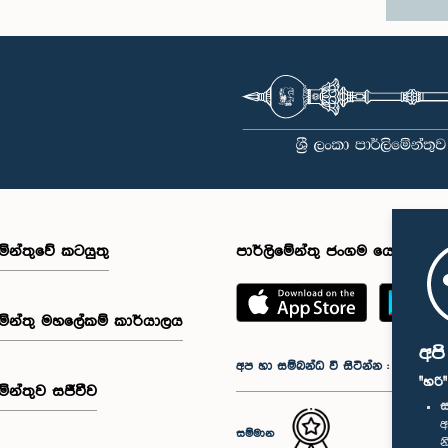
මේන්තුවේ කටයුතු
පාර්ලිමේන්තු ජංගම යෙදුම
මේන්තු මහලේකම් කාර්යාලය
අප
අප හා සම්බන්ධ වී සිටින්න :
"හරි
මේන්තුව සජීවීව
ස
අ
සම්මාන
න