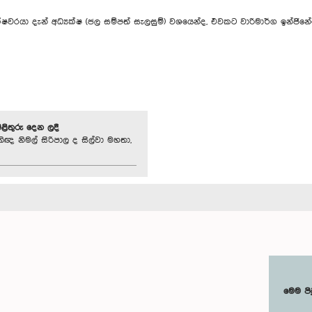
යා දැන් අධ්‍යක්ෂ (ජල සම්පත් සැලසුම්) වශයෙන්ද, එවකට වාරිමාර්ග ඉන්ජිනේරු
පිළිතුරු දෙන ලදී
තිඥ නිමල් සිරිපාල ද සිල්වා මහතා,
මෙම පි