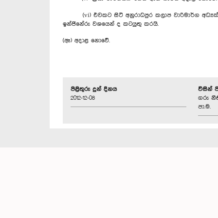
(vi) එවකට සිටි අනුරාධපුර කලාප වාරිමාර්ග අධ්‍යක්ෂවර
ඉන්ජිනේරු වශයෙන් ද කටයුතු කරයි.
(ඈ) අදාළ නොවේ.
පිළිතුරු දුන් දිනය
විසින් 
2012-12-08
ගරු නී
පා.ම.