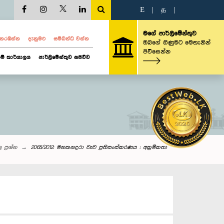
E
|
த
|
මගේ පාර්ලිමේන්තුව
ව නරඹන්න
දැනුමට
සම්බන්ධ වන්න
ඔබගේ ගිණුමට මෙතැනින්
පිවිසෙන්න
ම් කාර්යාලය
පාර්ලිමේන්තුව සජීවීව
‌ ප්‍රශ්න
2065/2012: මහකනදරා වැව ප‍්‍රතිසංස්කරණය : අක‍්‍රමිකතා