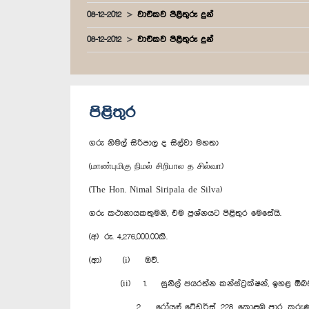
08-12-2012
වාචිකව පිළිතුරු දුන්
08-12-2012
වාචිකව පිළිතුරු දුන්
පිළිතුර
ගරු නිමල් සිරිපාල ද සිල්වා මහතා
(மாண்புமிகு நிமல் சிறிபால த சில்வா)
(The Hon. Nimal Siripala de Silva)
ගරු කථානායකතුමනි, එම ප්‍රශ්නයට පිළිතුර මෙසේයි.
(අ) රු. 4,276,000.00කි.
(ආ) (i) ඔව්.
(ii) 1. සුනිල් ජයරත්න කන්ස්ට්‍රක්ෂන්, ඉහළ ඕබඩ
2. රෝයල් ‍ට්‍රේඩර්ස්, 228, කොළඹ පාර, කුරු