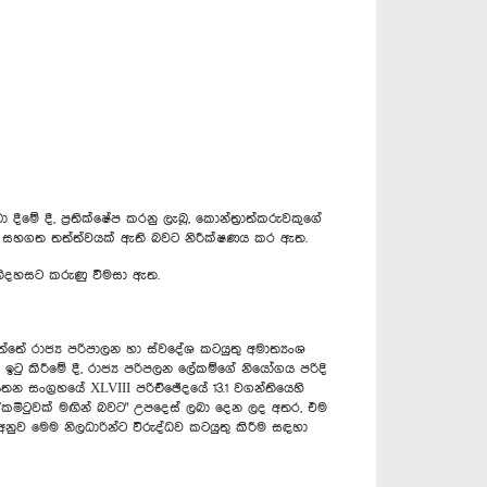
මේ දී, ප්‍රතික්ෂේප කරනු ලැබූ, කොන්ත්‍රාත්කරුවකුගේ
ගැටලු සහගත තත්ත්වයක් ඇති බවට නිරීක්ෂණය කර ඇත.
 නිදහසට කරුණු විමසා ඇත.
තේ රාජ්‍ය පරිපාලන හා ස්වදේශ කටයුතු අමාත්‍යංශ
 ඉටු කිරීමේ දී, රාජ්‍ය පරිපලන ලේකම්ගේ නියෝගය පරිදි
තන සංග්‍රහයේ XLVIII පරිච්ඡේදයේ 13.1 වගන්තියෙහි
කු/කමිටුවක් මඟින් බවට" උපදෙස් ලබා දෙන ලද අතර, එම
නුව මෙම නිලධාරින්ට විරුද්ධව කටයුතු කිරීම සඳහා