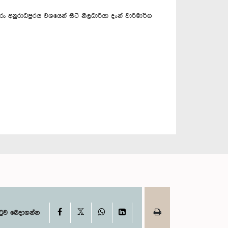
 අනුරාධපුරය වශයෙන් සිටි නිලධාරියා දැන් වාරිමාර්ග
X
Facebook
WhatsApp
LinkedIn
ටුව බෙදාගන්න