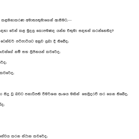
් කළමනාකරණ අමාත්‍යතුමාගෙන් ඇසීමට,—
ම සඳහා වෙන් කළ මුදල කොපමණද යන්න එතුමා සඳහන් කරන්නෙහිද?
 ටෙන්ඩර් පටිපාටියට අනුව ලබා දී තිබේද;
රුවන්ගේ නම් සහ ලිපිනයන් කවරේද;
ේද;
 කවරේද;
ිකතා සිදු වූ බවට ජනාධිපති විමර්ශන අංශය මඟින් හෙලිදරව් කර ගෙන තිබේද;
්ද;
න් සේවය කරන ස්ථාන කවරේද;