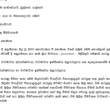
ඩ්වෙයාර්, බුල්නෑව, ගල්නෑව
යාය 02, මහකනදරාව, රඹෑව
කැකිරාව
ඉහළ ඕබඩයාගම.
 නොමැත.
අක්‍රමිකතා සිදු වූ බවට අනාවරණය වී නොමැත. එසේ නමුත්, මෙම කොන්ත්‍රාත් ලබා දී
ස් කිරීමේ දී අනුගමනය කර ඇති ක්‍රිය මාර්ගය - procedure - පිළිබඳව පමණක් 
රිමාර්ග අධ්‍යක්ෂවරයා, වාරිමාර්ග ඉන්ජිනේරු අනුරාධපුරය යන දෙදෙනාගෙන්ම
යක්ෂවරයා හා වාරිමාර්ග ඉන්ජිනේරු අනුරාධපුරය.
ුණු විමසා ඇත. මෙම නිලධාරින්ට විරුද්ධව විනයානුකූලව කටයුතු කළ යුතුව ඇත්
ව ඔවුන්ට විරුද්ධව විනයානුකූලව කටයුතු කිරීමට පියවර ගෙන තිබු අතර, එම කටයුතු
රුද්ධව මූලික විමර්ශනය පවත්වා ඇත්තේ ජනාධිපති විමර්ශන ඒකකය විසින් බැවින් ආය
්තේ විනය බලධාරියා, ආයතන ප්‍රධානියා හෝ ඔහු විසින් බලය පවරනු ලැබූ පුද්ගලය
වක් පත් කර මූලික විමර්ශනයක් පවත්වා ඇති අතර, එම මූලික විමර්ශන වාර්තාව අ
පවතී.