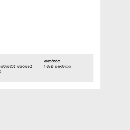
සභාවාරය
්‍රික සමාජවාදී ජනරජයේ
1 වැනි සභාවාරය
ව