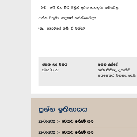
(vi) මේ වන විට ඔවුන් දරන තනතුරු කවරේද;
යන්න එතුමා සඳහන් කරන්නෙහිද?
(ඈ) නොඑසේ නම්, ඒ මන්ද?
අසන ලද දිනය
අසන ලද්දේ
2012-06-22
ගරු නීතිඥ දයාසිරි
ජයසේකර මහතා, පා.ම.
ප්‍රශ්න ඉතිහාසය
22-06-2012
වෙලාව ඉල්ලුම් කල
22-06-2012
වෙලාව ඉල්ලුම් කල