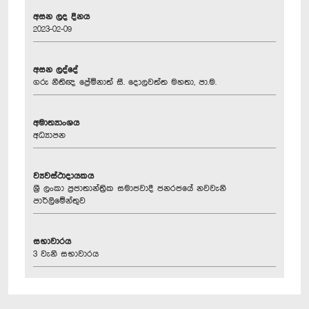
අසන ලද දිනය
2023-02-09
අසන ලද්දේ
ගරු නීතිඥ ප්‍රේම්නාත් සී. දොලවත්ත මහතා, පා.ම.
අමාත්‍යාංශය
අධ්‍යාපන
ව්‍යවස්ථාදායකය
ශ්‍රී ලංකා ප්‍රජාතාන්ත්‍රික සමාජවාදී ජනරජයේ නවවැනි
පාර්ලිමේන්තුව
සභාවාරය
3 වැනි සභාවාරය