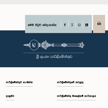
Facebook
මෙම පිටුව බෙදාගන්න
X
WhatsApp
LinkedIn
පාර්ලි‌මේන්තුව නරඹන්න
පාර්ලිමේන්තුවේ කටයුතු
දැනුමට
පාර්ලිමේන්තු මහලේකම් කාර්යාලය