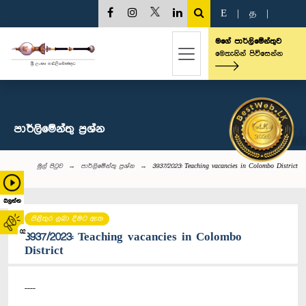
E
|
த
|
මගේ පාර්ලිමේන්තුව
මෙතැනින් පිවිසෙන්න
පාර්ලි‌මේන්තු‌ ප්‍රශ්න
මුල් පිටුව
පාර්ලි‌මේන්තු‌ ප්‍රශ්න
3937/2023: Teaching vacancies in Colombo District
බලන්න
පිළිතුර ලබා දීමට ඇත
02
3937/2023: Teaching vacancies in Colombo
District
----