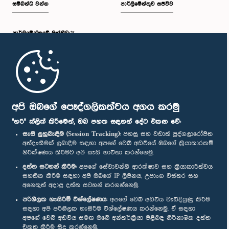
සම්බන්ධ වන්න
පාර්ලිමේන්තුව සජීවීව
පාර්ලි‌මේන්තුවේ මන්ත්‍රීවරු
මුල් පිටුව
පාර්ලිමේන්තු ජංගම යෙදුම
අපි ඔබගේ පෞද්ගලිකත්වය අගය කරමු
"හරි" ක්ලික් කිරීමෙන්, ඔබ පහත සඳහන් දේට එකඟ වේ:
සැසි ලුහුබැඳීම (Session Tracking):
පහසු සහ වඩාත් පුද්ගලාරෝපිත
අත්දැකීමක් ලබාදීම සඳහා අපගේ වෙබ් අඩවියේ ඔබගේ ක්‍රියාකාරකම්
නිරීක්ෂණය කිරීමට අපි සැසි භාවිතා කරන්නෙමු.
අප හා සම්බන්ධ වී සිටින්න :
දත්ත සටහන් කිරීම:
අපගේ සේවාවන්හි ආරක්ෂාව සහ ක්‍රියාකාරීත්වය
සහතික කිරීම සඳහා අපි ඔබගේ IP ලිපිනය, උපාංග විස්තර සහ
අනෙකුත් අදාළ දත්ත සටහන් කරගන්නෙමු.
සම්මාන
පරිශීලක හැසිරීම් විශ්ලේෂණය:
අපගේ වෙබ් අඩවිය වැඩිදියුණු කිරීම
සඳහා අපි පරිශීලක හැසිරීම විශ්ලේෂණය කරන්නෙමු. ඒ සඳහා
අපගේ වෙබ් අඩවිය සමඟ ඔබේ අන්තර්ක්‍රියා පිළිබඳ නිර්නාමික දත්ත
පෞද්ගලිකත්ව ප්‍රතිපත්තිය
එකතු කිරීම සිදු කරන්නෙමු.