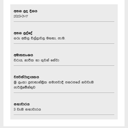
අසන ලද දිනය
2023-01-17
අසන ලද්දේ
ගරු අකිල එල්ලාවල මහතා, පා.ම.
අමාත්‍යාංශය
වරාය, නාවික හා ගුවන් සේවා
ව්‍යවස්ථාදායකය
ශ්‍රී ලංකා ප්‍රජාතාන්ත්‍රික සමාජවාදී ජනරජයේ නවවැනි
පාර්ලිමේන්තුව
සභාවාරය
3 වැනි සභාවාරය