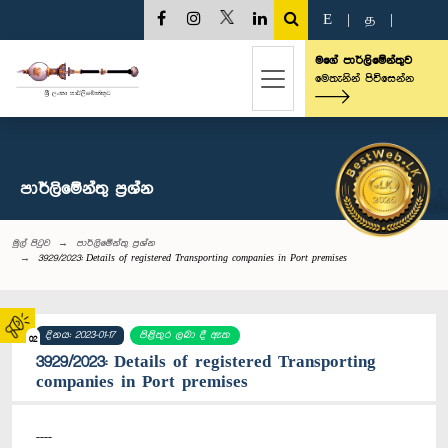
E
|
த
|
මගේ පාර්ලිමේන්තුව
මෙතැනින් පිවිසෙන්න
පාර්ලි‌මේන්තු‌ ප්‍රශ්න
මුල් පිටුව
පාර්ලි‌මේන්තු‌ ප්‍රශ්න
3929/2023: Details of registered Transporting companies in Port premises
දිනය: 2023-01-17
පිළිතුර ලබා දී ඇත
02
3929/2023: Details of registered Transporting
companies in Port premises
----