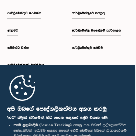
පාර්ලි‌මේන්තුව නරඹන්න
පාර්ලිමේන්තුවේ කටයුතු
දැනුමට
පාර්ලිමේන්තු මහලේකම් කාර්යාලය
සම්බන්ධ වන්න
පාර්ලිමේන්තුව සජීවීව
පාර්ලි‌මේන්තුවේ මන්ත්‍රීවරු
මුල් පිටුව
පාර්ලිමේන්තු ජංගම යෙදුම
අපි ඔබගේ පෞද්ගලිකත්වය අගය කරමු
"හරි" ක්ලික් කිරීමෙන්, ඔබ පහත සඳහන් දේට එකඟ වේ:
සැසි ලුහුබැඳීම (Session Tracking):
පහසු සහ වඩාත් පුද්ගලාරෝපිත
අත්දැකීමක් ලබාදීම සඳහා අපගේ වෙබ් අඩවියේ ඔබගේ ක්‍රියාකාරකම්