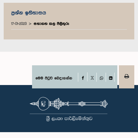
ප්‍රශ්න ඉතිහාසය
17-01-2023
සභාගත කල පිළිතුරු
Facebook
මෙම පිටුව බෙදාගන්න
X
WhatsApp
LinkedIn