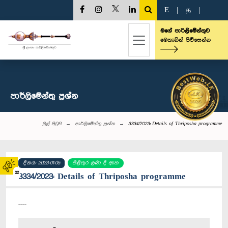
E
|
த
|
මගේ පාර්ලිමේන්තුව
මෙතැනින් පිවිසෙන්න
පාර්ලි‌මේන්තු‌ ප්‍රශ්න
මුල් පිටුව
පාර්ලි‌මේන්තු‌ ප්‍රශ්න
3334/2023: Details of Thriposha programme
දිනය: 2023-01-05
පිළිතුර ලබා දී ඇත
02
3334/2023: Details of Thriposha programme
----