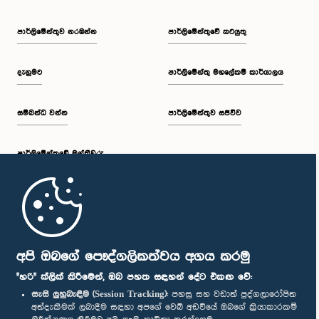
පාර්ලි‌මේන්තුව නරඹන්න
පාර්ලිමේන්තුවේ කටයුතු
දැනුමට
පාර්ලිමේන්තු මහලේකම් කාර්යාලය
සම්බන්ධ වන්න
පාර්ලිමේන්තුව සජීවීව
පාර්ලි‌මේන්තුවේ මන්ත්‍රීවරු
මුල් පිටුව
පාර්ලිමේන්තු ජංගම යෙදුම
අපි ඔබගේ පෞද්ගලිකත්වය අගය කරමු
"හරි" ක්ලික් කිරීමෙන්, ඔබ පහත සඳහන් දේට එකඟ වේ:
සැසි ලුහුබැඳීම (Session Tracking):
පහසු සහ වඩාත් පුද්ගලාරෝපිත
අත්දැකීමක් ලබාදීම සඳහා අපගේ වෙබ් අඩවියේ ඔබගේ ක්‍රියාකාරකම්