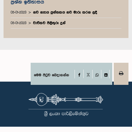
ප්‍රශ්න ඉතිහාසය
05-01-2023
නව න්‍යාය පුස්තකය නව මාරු කරන ලදී
05-01-2023
වාචිකව පිළිතුරු දුන්
Facebook
මෙම පිටුව බෙදාගන්න
X
WhatsApp
LinkedIn