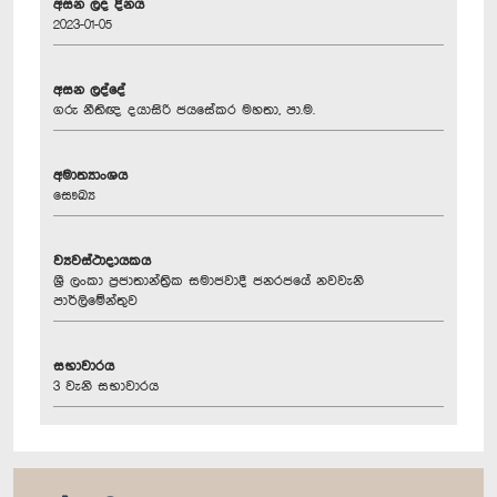
අසන ලද දිනය
2023-01-05
අසන ලද්දේ
ගරු නීතිඥ දයාසිරි ජයසේකර මහතා, පා.ම.
අමාත්‍යාංශය
සෞඛ්‍ය
ව්‍යවස්ථාදායකය
ශ්‍රී ලංකා ප්‍රජාතාන්ත්‍රික සමාජවාදී ජනරජයේ නවවැනි
පාර්ලිමේන්තුව
සභාවාරය
3 වැනි සභාවාරය